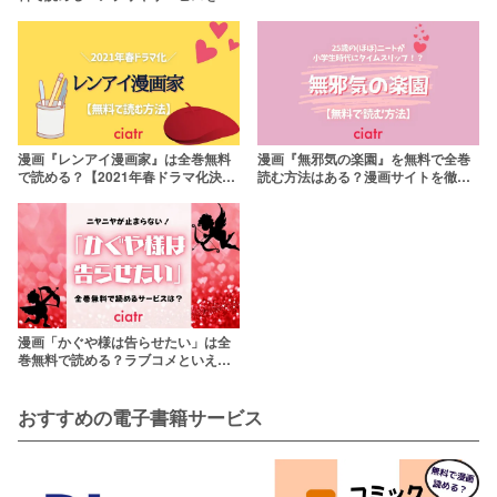
査！【山田鐘人】
漫画『レンアイ漫画家』は全巻無料
漫画『無邪気の楽園』を無料で全巻
で読める？【2021年春ドラマ化決
読む方法はある？漫画サイトを徹底
定！】
比較
漫画「かぐや様は告らせたい」は全
巻無料で読める？ラブコメといえば
これだよね！
おすすめの電子書籍サービス