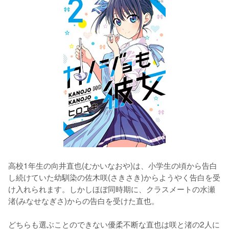
高校1年生の向井直也(むかいなおや)は、小学生の頃から告白
し続けていた幼馴染の佐木咲(さきさき)からようやく告白を受
け入れられます。しかしほぼ同時期に、クラスメートの水瀬
渚(みなせなぎさ)からの告白を受けた直也。
どちらも選ぶことのできない優柔不断な直也は咲と渚の2人に