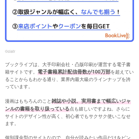
©︎ciatr
ブックライブは、大手印刷会社・凸版印刷が運営する電子書
籍サイトです。
電子書籍累計配信冊数が100万部
を超えてい
ることからもわかる通り、業界内最大級のラインナップを誇
っています。
漫画はもちろんのこと
雑誌や小説、実用書まで幅広いジャ
ンルの書籍を取り扱っている
点も嬉しいですよね。さらに
サイトのデザイン性が高く、初心者でもサクサク使いこなせ
ます。
個別課金型のサイトなので、自分が読みたい作品だけをピン