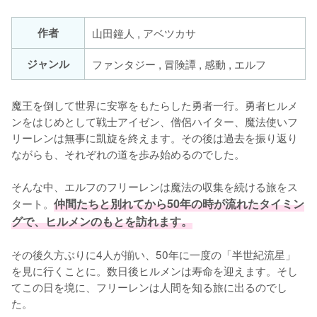
作者
山田鐘人 , アベツカサ
ジャンル
ファンタジー , 冒険譚 , 感動 , エルフ
魔王を倒して世界に安寧をもたらした勇者一行。勇者ヒルメ
ンをはじめとして戦士アイゼン、僧侶ハイター、魔法使いフ
リーレンは無事に凱旋を終えます。その後は過去を振り返り
ながらも、それぞれの道を歩み始めるのでした。

そんな中、エルフのフリーレンは魔法の収集を続ける旅をス
タート。
仲間たちと別れてから50年の時が流れたタイミン
グで、ヒルメンのもとを訪れます。
その後久方ぶりに4人が揃い、50年に一度の「半世紀流星」
を見に行くことに。数日後ヒルメンは寿命を迎えます。そし
てこの日を境に、フリーレンは人間を知る旅に出るのでし
た。