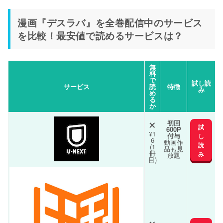
漫画『デスラバ』を全巻配信中のサービス
を比較！最安値で読めるサービスは？
無
料
で
試し読
サービス
読
特徴
み
め
る
か
×
初回
試
600P
¥1
付与
し
6
動画作
読
(1
品も見
冊
み
放題
目)
×