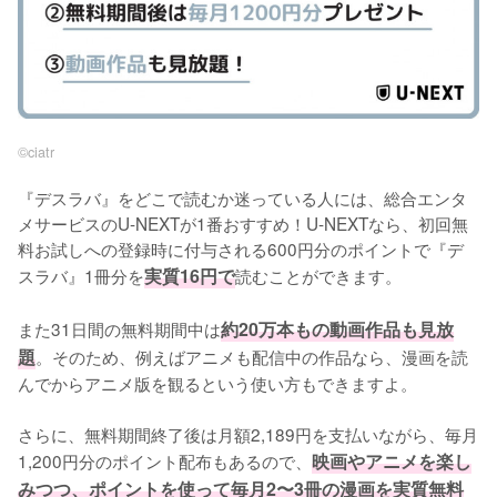
©︎ciatr
『デスラバ』をどこで読むか迷っている人には、総合エンタ
メサービスのU-NEXTが1番おすすめ！U-NEXTなら、初回無
料お試しへの登録時に付与される600円分のポイントで『デ
スラバ』1冊分を
実質16円で
読むことができます。
また31日間の無料期間中は
約20万本もの動画作品も見放
題
。そのため、例えばアニメも配信中の作品なら、漫画を読
んでからアニメ版を観るという使い方もできますよ。
さらに、無料期間終了後は月額2,189円を支払いながら、毎月
1,200円分のポイント配布もあるので、
映画やアニメを楽し
みつつ、ポイントを使って毎月2〜3冊の漫画を実質無料