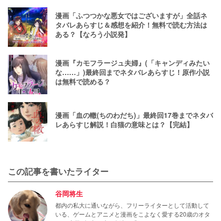
漫画「ふつつかな悪女ではございますが」全話ネ
タバレあらすじ＆感想を紹介！無料で読む方法は
ある？【なろう小説発】
漫画『カモフラージュ夫婦』(「キャンディみたい
な……」)最終回までネタバレあらすじ！原作小説
は無料で読める？
漫画「血の轍(ちのわだち)」最終回17巻までネタバ
レあらすじ解説！白猫の意味とは？【完結】
この記事を書いたライター
谷岡将生
都内の私大に通いながら、フリーライターとして活動して
いる、ゲームとアニメと漫画をこよなく愛する20歳のオタ