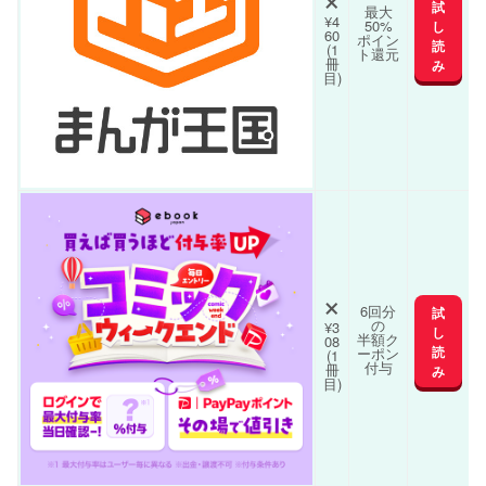
試
最大
¥4
50%
し
60
ポイン
読
(1
ト還元
冊
み
目)
×
6回分
試
の
¥3
し
半額ク
08
読
ーポン
(1
付与
冊
み
目)