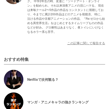
ク。 中学2年生の時、友達に『ソードアート・オンライ
ン』を勧められ、それ以来深夜アニメの沼にハマる。 現在
は来毎クール2〜5作品の作品をコンスタントに視聴してお
り、今までに累計200作品ほどのアニメを視聴済。 特に、
泣ける作品や京都アニメーションの作品、『Re:ゼロから始
める異世界生活』をはじめとするタイムリープものの作品
などが好み。 グロ耐性はあまりなく、夜トイレにいけなく
なるホラー系も苦手。
この記事に関して報告する
おすすめ特集
Netflixで次何観る？
マンガ・アニメキャラの強さランキング