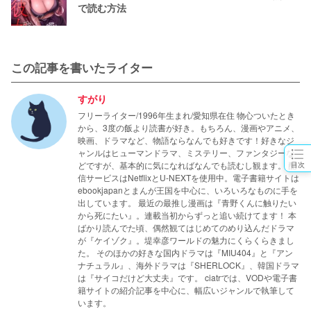
で読む方法
この記事を書いたライター
すがり
フリーライター/1996年生まれ/愛知県在住 物心ついたとき
から、3度の飯より読書が好き。もちろん、漫画やアニメ、
映画、ドラマなど、物語ならなんでも好きです！好きなジ
ャンルはヒューマンドラマ、ミステリー、ファンタジーな
どですが、基本的に気になればなんでも読むし観ます。 配
目次
信サービスはNetflixとU-NEXTを使用中。電子書籍サイトは
ebookjapanとまんが王国を中心に、いろいろなものに手を
出しています。 最近の最推し漫画は『青野くんに触りたい
から死にたい』。連載当初からずっと追い続けてます！ 本
ばかり読んでた頃、偶然観てはじめてのめり込んだドラマ
が『ケイゾク』。堤幸彦ワールドの魅力にくらくらきまし
た。 そのほかの好きな国内ドラマは『MIU404』と『アン
ナチュラル』、海外ドラマは『SHERLOCK』、韓国ドラマ
は『サイコだけど大丈夫』です。 ciatrでは、VODや電子書
籍サイトの紹介記事を中心に、幅広いジャンルで執筆して
います。