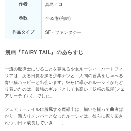
作者
真島ヒロ
巻数
全63巻(完結)
作品タイプ
SF・ファンタジー
漫画『FAIRY TAIL』のあらすじ
一流の魔導士になることを夢見る少女ルーシィ・ハートフィ
リアは、ある日炎を操る少年ナツと、人間の言葉をしゃべる
青い猫ハッピーと出会います。彼らに導かれルーシィがたど
り着いたのは、最強のギルドとして名高い「妖精の尻尾(フェ
アリーテイル)」でした。

フェアリーテイルに所属する魔導士は、揃いも揃って曲者ば
かり。新入りメンバーとなったルーシィは、彼らに振り回さ
れつつ日々成長していき……。