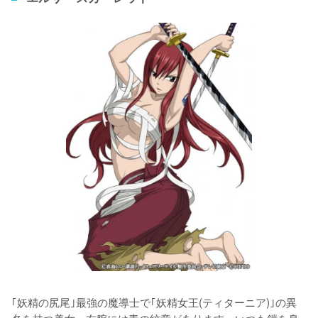
｢妖精の尻尾｣最強の魔導士で｢妖精女王(ティターニア)｣の異