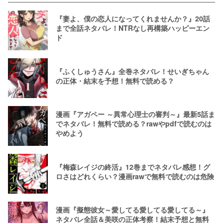
『妻よ、僕の恋人になってくれませんか？』20話
まで全話ネタバレ！NTRなし再構築ハッピーエン
ド
『ふくしゅうさん』全巻ネタバレ！せいぎちゃん
の正体・結末を予想！無料で読める？
漫画『アガペー ～異常心理士の審判～』最新5話ま
でネタバレ！無料で読める？rawやpdfで読むのは
やめよう
『梅森レイジの終活』12巻までネタバレ感想！グ
ロさはどれくらい？漫画rawで無料で読むのは危険
漫画『擬態彼女～愛してる愛してる愛してる～』
ネタバレ全話＆美咲の正体考察！結末予想と無料