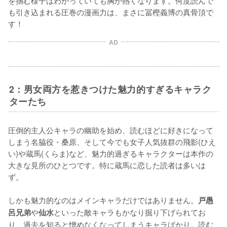
も引き込まれる圧巻の漫画力は、まさに冨樫義博の真骨頂で
す！
AD
2：男女両方を惹きつけた魅力的すぎるキャラク
ターたち
圧倒的主人公キャラの幽助を始め、読むほどに好きになって
しまう名脇役・桑原、そして今でも女子人気抜群の飛影(ひえ
い)や蔵馬(くらま)など、魅力的過ぎるキャラクターは本作の
大きな見所のひとつです。特に蔵馬に恋した読者は多いは
ず。

しかも魅力的なのはメインキャラだけではありません。
戸愚
や
といった敵キャラもかなり掘り下げられてお
呂兄弟
仙水
り、過去を知ると憎めなくなってしまうキャラばかり。読む