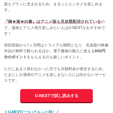
題もプランに含まれるため、まるっとエンタメを楽しめま
す。

『幽★遊★白書』はアニメ版も見放題配信されている
の
で、漫画とアニメ両方楽しみたい人はU-NEXTがおすすめで
す！

初回登録から1ヶ月間はトライアル期間となり、見放題の映像
作品が無料で観られるほか、電子書籍の購入に使える
600円
をもらえるのも嬉しいポイント。

分のポイント
ただしあまり使わなかった月でも月額料金が発生するため、
たまにしか漫画やアニメを楽しまない人には向かないサービ
スです。
U-NEXTで試し読みする
U-NEXTについてもっと詳しく