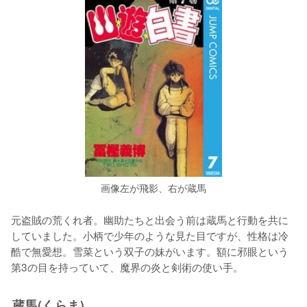
画像左が飛影、右が蔵馬
元盗賊の荒くれ者。幽助たちと出会う前は蔵馬と行動を共に
していました。小柄で少年のような見た目ですが、性格は冷
酷で無愛想。雪菜という双子の妹がいます。額に邪眼という
第3の目を持っていて、魔界の炎と剣術の使い手。
蔵馬(くらま)