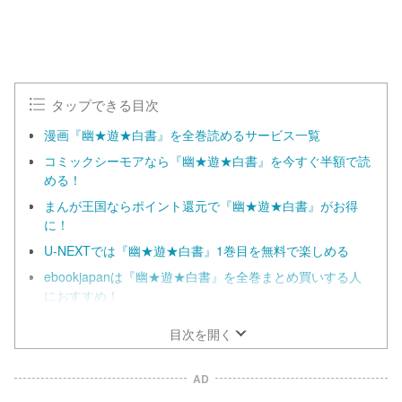
タップできる目次
漫画『幽★遊★白書』を全巻読めるサービス一覧
コミックシーモアなら『幽★遊★白書』を今すぐ半額で読
める！
まんが王国ならポイント還元で『幽★遊★白書』がお得
に！
U-NEXTでは『幽★遊★白書』1巻目を無料で楽しめる
ebookjapanは『幽★遊★白書』を全巻まとめ買いする人
におすすめ！
目次を開く
AD