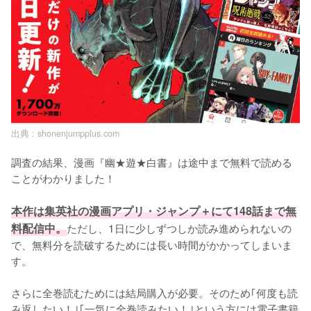
出典 :
shonenjumpplus.com
調査の結果、漫画『幽★遊★白書』は途中まで無料で読める
ことがわかりました！

本作は集英社の漫画アプリ・ジャンプ＋にて148話まで無
料配信中。
ただし、1日に少しずつしか読み進められないの
で、無料分を読破するためには長い時間がかかってしまいま
す。

さらに全巻読むためには結局購入が必要。そのため｢何度も読
み返したい！｣｢一気に全巻読みたい！｣という方には電子書籍