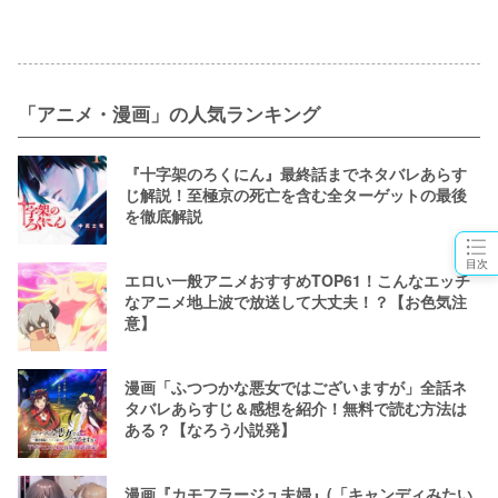
「アニメ・漫画」の人気ランキング
『十字架のろくにん』最終話までネタバレあらす
じ解説！至極京の死亡を含む全ターゲットの最後
を徹底解説
目次
エロい一般アニメおすすめTOP61！こんなエッチ
なアニメ地上波で放送して大丈夫！？【お色気注
意】
漫画「ふつつかな悪女ではございますが」全話ネ
タバレあらすじ＆感想を紹介！無料で読む方法は
ある？【なろう小説発】
漫画『カモフラージュ夫婦』(「キャンディみたい