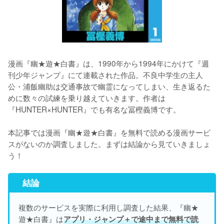
漫画『幽★遊★白書』は、1990年から1994年にかけて『週
刊少年ジャンプ』にて連載された作品。不良中学生の主人
公・浦飯幽助は交通事故で幽霊になってしまい、生き返るた
めに数々の試練を乗り越えていきます。作者は
『HUNTER×HUNTER』でも有名な冨樫義博です。

本記事では漫画『幽★遊★白書』を無料で読める漫画サービ
スがないのか調査しました。まずは結論から見ていきましょ
結論
複数のサービスを実際に利用し調査した結果、『幽★
遊★白書』は
アプリ・ジャンプ＋で途中まで無料で読