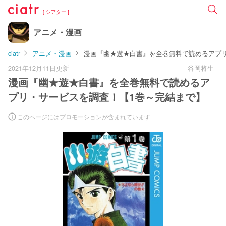
[ シアター ]
アニメ・漫画
ciatr
アニメ・漫画
漫画『幽★遊★白書』を全巻無料で読めるアプ
2021年12月11日更新
谷岡将生
漫画『幽★遊★白書』を全巻無料で読めるア
プリ・サービスを調査！【1巻～完結まで】
このページにはプロモーションが含まれています