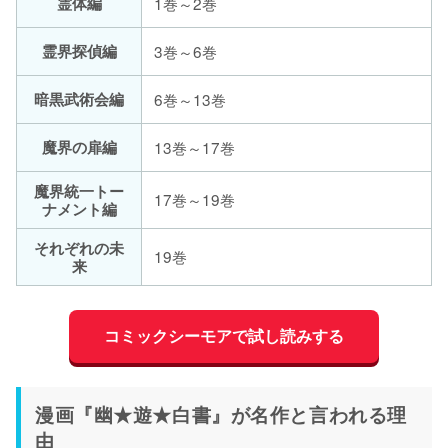
霊体編
1巻～2巻
霊界探偵編
3巻～6巻
暗黒武術会編
6巻～13巻
魔界の扉編
13巻～17巻
魔界統一トー
17巻～19巻
ナメント編
それぞれの未
19巻
来
コミックシーモアで試し読みする
漫画『幽★遊★白書』が名作と言われる理
由