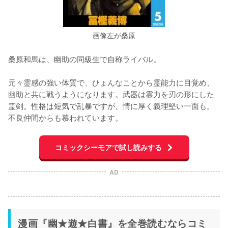
画像左が桑原
桑原和馬は、幽助の同級生で自称ライバル。

元々霊感の強い体質で、ひょんなことから霊能力に目覚め、
幽助と共に戦うようになります。武器は霊力を刃の形にした
霊剣。性格は短気で乱暴ですが、情に厚く義理堅い一面も。
不良仲間からも慕われています。
コミックシーモアで試し読みする
AD
漫画『幽★遊★白書』を全巻読むならコミ