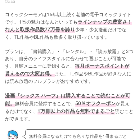
©︎ciatr
コミックシーモアは15年以上続く老舗の電子コミックサイト
です。1番の魅力はなんといっても
ラインナップの豊富さ！
なんと取扱作品数77万冊を誇り
少年・少女漫画だけでな
く、TL作品やBL作品も数多く取り扱っています。
プランは、「書籍購入」・「レンタル」・「読み放題」と3つ
あり、自分のライフスタイルに合わせて選ぶことが可能で
す。月額メニューに登録すると、
毎月ボーナスポイントが
貰えるので大変お得。
また、TL作品やBL作品が好きな人に
は読み放題のフルプランがおすすめです。
漫画『シックス ハーフ』は購入することで読むことが可
能。
無料会員に登録することで、
50％オフクーポン
が貰え
るだけでなく、
1万冊以上の作品を無料でまるごと
読むこと
ができます。
無料会員になるだけでも色々な作品を1冊まるごと