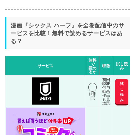
漫画『シックス ハーフ』を全巻配信中のサ
ービスを比較！無料で読めるサービスはあ
る？
無料
で
試し読
サービス
特徴
読め
み
るか
初回
◯
600P
試
付与
し
動画
(1冊
読
作品
目)
も見
み
放題