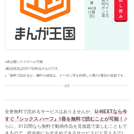
×
50%
し
ポイ
¥418
読
ント
(1冊
還元
目)
み
※表は横にスクロール可能
※配信状況は5月17日時点のものです。
※「無料で読めるか」欄中の値段は、クーポン等を利用した際の1冊目の金額です。
AD
全巻無料で読めるサービスはありませんが、
U-NEXTなら今
すぐ『シックス ハーフ』1冊を無料で読むことが可能！
さ
らに、31日間なら無料で動画作品を見放題で楽しむこともで
きるので、総合的におすすめできるサービスだと言えるでし