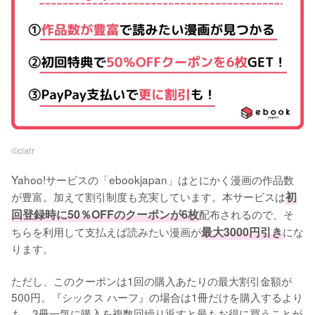
©︎ciatr
Yahoo!サービスの「ebookjapan」はとにかく漫画の作品数
が豊富。加えて割引制度も充実しています。本サービスは
初
回登録時に50％OFFのクーポンが6枚
配布されるので、そ
ちらを利用して支払えば読みたい漫画が
最大3000円引き
にな
ります。
ただし、このクーポンは1回の購入あたりの最大割引金額が
500円。『シックス ハーフ』の場合は1冊だけを購入するより
も、3冊一気に購入を複数回繰り返すと最もお得に買うことが