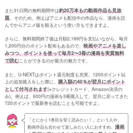
また31日間の無料期間中は
約20万本もの動画作品も見放
題
。そのため、例えばアニメも配信中の作品なら、漫画を読
んでからアニメ版を観るという使い方もできますよ。
さらに、無料期間終了後は月額2,189円を支払いながら、毎月
1,200円分のポイント配布もあるので、
映画やアニメを楽し
みつつ、ポイントを使って毎月2〜3冊の漫画を実質無料
で読む
ことができるのが最大の魅力です。
また、U-NEXTはポイント還元制度も充実。1200ポイント以
上の追加購入をした際に、
購入額の40％が翌月にポイント
として付与されます
(※クレジットカード、Amazon決済の
み)。例えば、600円の漫画を3冊購入して、翌月に戻ってきた
720ポイントで最新巻を読むことも可能ですよ。
「とにかく1巻目を安く読みたい！」という人や、
漫画
動画作品も合わせて楽しみたい人におすすめ。