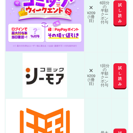
×
6回分
試
の
半額
し
¥209
クー
読
(1冊
ポン
目)
み
付与
×
1回分
試
の
半額
し
¥209
クー
読
(1冊
ポン
目)
み
付与
最大
試