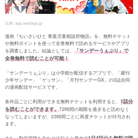
出典 :
app.seedapp.jp
漫画『ちいさいひと 青葉児童相談所物語』を、無料チケット
や無料ポイントを使って全巻無料で読めるサービスやアプリ
を調査しました。結論としては、
「サンデーうぇぶり」で
全巻無料で読むことが可能！
「サンデーうぇぶり」は小学館が配信するアプリで、「週刊
少年サンデー」「ゲッサン」「月刊サンデーGX」の3誌合同
の漫画配信サービスです。
各作品ごとに利用ができる無料チケットを利用すると、
1話分
を読むことができます。
72時間の期限を過ぎると読めなく
なってしまいますが、23時間ごとに再度チケットが付与され
ます。
また、動画視聴も合わせて行うと最大で
1日4話分を無料で読