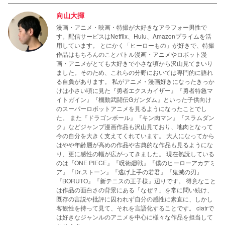
向山大揮
漫画・アニメ・映画・特撮が大好きなアラフォー男性で
す。配信サービスはNetflix、Hulu、Amazonプライムを活
用しています。 とにかく「ヒーローもの」が好きで、特撮
作品はもちろんのことバトル漫画・アニメやロボット漫
画・アニメがとても大好きで小さな頃から沢山見てまいり
ました。そのため、これらの分野においては専門的に語れ
る自負があります。 私がアニメ・漫画好きになったきっか
けは小さい頃に見た『勇者エクスカイザー』『勇者特急マ
イトガイン』『機動武闘伝Gガンダム』といった子供向け
のスーパーロボットアニメを見るようになったことでし
た。 また『ドラゴンボール』『キン肉マン』『スラムダン
ク』などジャンプ漫画作品も沢山見ており、地肉となって
今の自分を大きく支えてくれています。 大人になってから
はやや年齢層が高めの作品や古典的な作品も見るようにな
り、更に感性の幅が広がってきました。 現在熟読している
のは『ONE PIECE』『呪術廻戦』『僕のヒーローアカデミ
ア』『Dr.ストーン』『逃げ上手の若君』『鬼滅の刃』
『BORUTO』『新テニスの王子様』辺りです。 得意なこと
は作品の面白さの背景にある「なぜ？」を常に問い続け、
既存の言説や批評に囚われず自分の感性に素直に、しかし
客観性を持って見て、それを言語化することです。 ciatrで
は好きなジャンルのアニメを中心に様々な作品を担当して