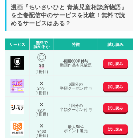
漫画『ちいさいひと 青葉児童相談所物語』
を全巻配信中のサービスを比較！無料で読
めるサービスはある？
無料で
サービス
特徴
試し読み
読めるか
◎
初回600P付与
試し読み
¥0
動画作品も見放題
(1冊目)
×
6回分の
試し読み
半額クーポン付与
¥231
(1冊目)
×
1回分の
試し読み
半額クーポン付与
¥231
(1冊目)
×
最大50%
試し読み
ポイント還元
¥462
(1冊目)