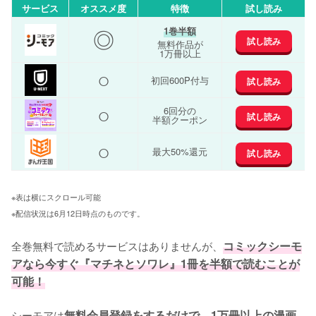
サービス
オススメ度
特徴
試し読み
◎
1巻半額
試し読み
無料作品が
1万冊以上
○
初回600P付与
試し読み
○
6回分の
試し読み
半額クーポン
○
最大50%還元
試し読み
※表は横にスクロール可能
※配信状況は6月12日時点のものです。
全巻無料で読めるサービスはありませんが、
コミックシーモ
アなら今すぐ『マチネとソワレ』1冊を半額で読むことが
可能！
シーモアは
無料会員登録をするだけで、1万冊以上の漫画