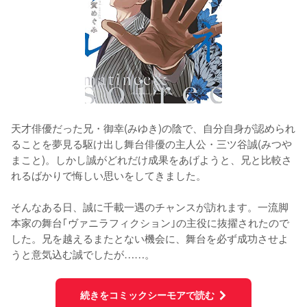
天才俳優だった兄・御幸(みゆき)の陰で、自分自身が認められ
ることを夢見る駆け出し舞台俳優の主人公・三ツ谷誠(みつや
まこと)。しかし誠がどれだけ成果をあげようと、兄と比較さ
れるばかりで悔しい思いをしてきました。
そんなある日、誠に千載一遇のチャンスが訪れます。一流脚
本家の舞台｢ヴァニラフィクション｣の主役に抜擢されたので
した。兄を越えるまたとない機会に、舞台を必ず成功させよ
うと意気込む誠でしたが……。
続きをコミックシーモアで読む