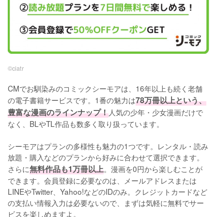
©︎ciatr
CMでお馴染みのコミックシーモアは、16年以上も続く老舗
の電子書籍サービスです。1番の魅力は
78万冊以上という、
豊富な漫画のラインナップ！
人気の少年・少女漫画だけで
なく、BLやTL作品も数多く取り扱っています。
シーモアはプランの多様性も魅力の1つです。レンタル・読み
放題・購入などのプランから好みに合わせて選択できます。
さらに
無料作品も1万冊以上
。漫画を0円から楽しむことが
できます。会員登録に必要なのは、メールアドレスまたは
LINEやTwitter、Yahoo!などのIDのみ。クレジットカードなど
の支払い情報入力は必要ないので、まずは気軽に無料でサー
ビスを楽しめますよ。