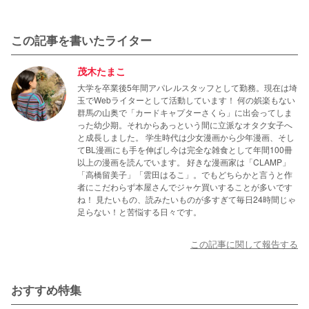
この記事を書いたライター
茂木たまこ
大学を卒業後5年間アパレルスタッフとして勤務。現在は埼
玉でWebライターとして活動しています！ 何の娯楽もない
群馬の山奥で「カードキャプターさくら」に出会ってしま
った幼少期。それからあっという間に立派なオタク女子へ
と成長しました。 学生時代は少女漫画から少年漫画、そし
てBL漫画にも手を伸ばし今は完全な雑食として年間100冊
以上の漫画を読んでいます。 好きな漫画家は「CLAMP」
「高橋留美子」「雲田はるこ」。でもどちらかと言うと作
者にこだわらず本屋さんでジャケ買いすることが多いです
ね！ 見たいもの、読みたいものが多すぎて毎日24時間じゃ
足らない！と苦悩する日々です。
この記事に関して報告する
おすすめ特集