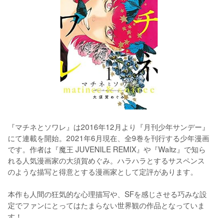
『マチネとソワレ』は2016年12月より『月刊少年サンデー』
にて連載を開始。2021年6月現在、全9巻を刊行する少年漫画
です。作者は『魔王 JUVENILE REMIX』や『Waltz』で知ら
れる人気漫画家の大須賀めぐみ。ハラハラとするサスペンス
のような描写と得意とする漫画家として定評があります。
本作も人間の狂気的な心理描写や、SFを感じさせる巧みな設
定でファンにとってはたまらない世界観の作品となっていま
す！