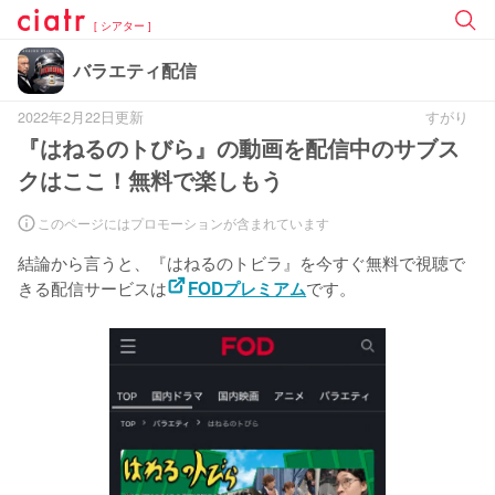
[ シアター ]
バラエティ配信
2022年2月22日更新
すがり
『はねるのトびら』の動画を配信中のサブス
クはここ！無料で楽しもう
このページにはプロモーションが含まれています
結論から言うと、『はねるのトビラ』を今すぐ無料で視聴で
きる配信サービスは
です。
FODプレミアム