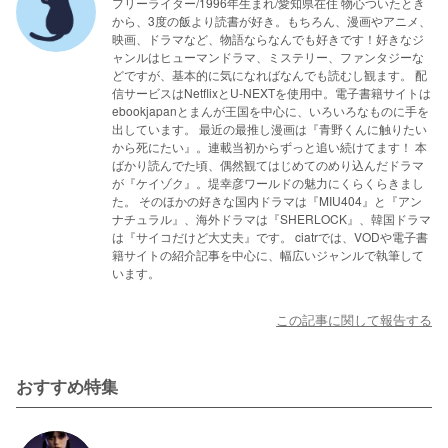
フリーライター/1996年生まれ/愛知県在住 物心ついたとき
から、3度の飯より読書が好き。もちろん、漫画やアニメ、
映画、ドラマなど、物語ならなんでも好きです！好きなジ
ャンルはヒューマンドラマ、ミステリー、ファンタジーな
どですが、基本的に気になればなんでも読むし観ます。 配
信サービスはNetflixとU-NEXTを使用中。電子書籍サイトは
ebookjapanとまんが王国を中心に、いろいろなものに手を
出しています。 最近の最推し漫画は『青野くんに触りたい
から死にたい』。連載当初からずっと追い続けてます！ 本
ばかり読んでた頃、偶然観てはじめてのめり込んだドラマ
が『ケイゾク』。堤幸彦ワールドの魅力にくらくらきまし
た。 そのほかの好きな国内ドラマは『MIU404』と『アン
ナチュラル』、海外ドラマは『SHERLOCK』、韓国ドラマ
は『サイコだけど大丈夫』です。 ciatrでは、VODや電子書
籍サイトの紹介記事を中心に、幅広いジャンルで執筆して
います。
この記事に関して報告する
おすすめ特集