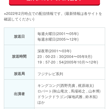
※2022年2月時点での配信情報です。(最新情報は各サイトを
確認してください)
毎週火曜日(2001〜05年)
放送日
毎週水曜日(2005〜12年)
深夜帯(2001〜03年)
放送時間
23：00-23：30(2004〜05年9月)
19：57-20：54(2005年10月〜12年)
放送局
フジテレビ系列
キングコング(西野亮廣 , 梶原雄太)
ロバート(秋山竜次 , 馬場裕之 , 山本博)
出演者
ドランクドラゴン(塚地武雅 , 鈴木拓)
ほか