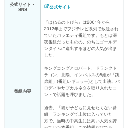
公式サイト・
公式サイト
SNS
『はねるのトびら』は2001年から
2012年までフジテレビ系列で放送され
ていたバラエティ番組です。もとは深
夜番組だったものの、のちにゴールデ
ンタイムに進出するほどの人気が出ま
した。
キングコングとロバート、ドランクド
ラゴン、北陽、インパルスの5組が「跳
扉組」(番組レギュラー)として出演。パ
ロディやサブカルネタを取り入れたコ
番組内容
ントで話題を呼びました。
過去、「親が子どもに見せたくない番
組」ランキングで上位に入っていた一
方で、当時の中高生には高い人気を誇
っていた本番組。この情報だけでも、