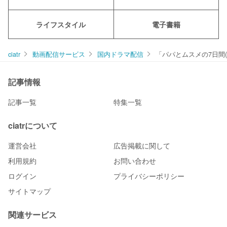
ライフスタイル
電子書籍
ciatr
動画配信サービス
国内ドラマ配信
「パパとムスメの7日間(
記事情報
記事一覧
特集一覧
ciatrについて
運営会社
広告掲載に関して
利用規約
お問い合わせ
ログイン
プライバシーポリシー
サイトマップ
関連サービス