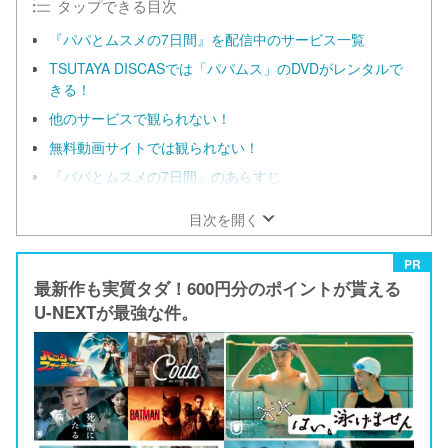
タップできる目次
『パパとムスメの7日間』を配信中のサービス一覧
TSUTAYA DISCASでは「パパムス」のDVDがレンタルで
きる！
他のサービスで観られない！
無料動画サイトでは観られない！
『パパとムスメの7日間』のあらすじ
目次を開く
PR
最新作も実質タダ！600円分のポイントが貰える
U-NEXTが最強な件。