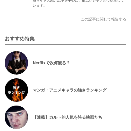
います。
この記事に関して報告する
おすすめ特集
Netflixで次何観る？
マンガ・アニメキャラの強さランキング
【連載】カルト的人気を誇る映画たち