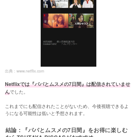
出典 :
www.netflix.com
Netflixでは『パパとムスメの7日間』は配信されていませ
ん
でした。

これまでにも配信されたことがないため、今後視聴できるよ
うになる可能性は低いと予想されます。
結論：『パパとムスメの7日間』をお得に楽しむ