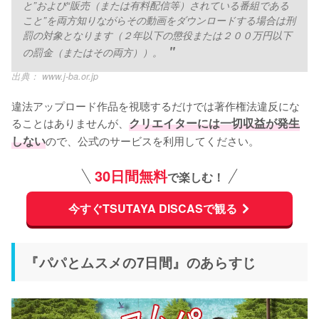
と”および“販売（または有料配信等）されている番組である
こと”を両方知りながらその動画をダウンロードする場合は刑
罰の対象となります（２年以下の懲役または２００万円以下
の罰金（またはその両方））。
出典：
www.j-ba.or.jp
違法アップロード作品を視聴するだけでは著作権法違反にな
ることはありませんが、
クリエイターには一切収益が発生
しない
ので、公式のサービスを利用してください。
30日間無料
で楽しむ！
今すぐTSUTAYA DISCASで観る
『パパとムスメの7日間』のあらすじ