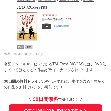
出典 :
movie-tsutaya.tsite.jp
宅配レンタルサービスであるTSUTAYA DISCASには、DVD化
しているほとんどの作品がラインナップされています。

を活用すれば、本作を含めた数多く
30日間の無料トライアル
の作品を無料でレンタル可能です！
30日間無料
で楽しむ！
今すぐTSUTAYA DISCASで観る