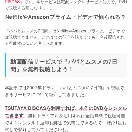
DISCAS
」です。本サービスは宅配レンタルサービスなので、DVD
で視聴する形になります。
NetflixやAmazonプライム・ビデオで観られる？
『パパとムスメの7日間』はNetflixやAmazonプライム・ビデオで
は視聴できません。これまでの傾向を踏まえても、今後配信され
る可能性は低いと考えられます。
動画配信サービスで『パパとムスメの7日
間』を無料視聴しよう！
本記事では2007年ドラマ『パパとムスメの7日間』を視聴で
きるサービスについて紹介してきました。

TSUTAYA DISCASを利用すれば、本作のDVDをレンタル
できます
。無料トライアルを活用すれば全話無料で視聴可能
です！レンタルも返却も郵送で気軽にできるので、ぜひ1度お
試しで登録してみてくださいね。