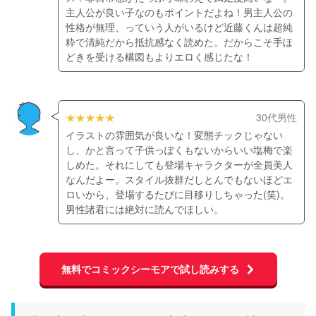
主人公が良い子なのもポイントだよね！男主人公の
性格が無理、っていう人がいるけど近藤くんは超純
粋で清純だから抵抗感なく読めた。だからこそ手ほ
どきを受ける構図もよりエロく感じたな！
30代男性
イラストの雰囲気が良いな！変態チックじゃない
し、かと言って子供っぽくもないからいい塩梅で楽
しめた。それにしても登場キャラクターが全員美人
なんだよー。スタイル抜群だしとんでもないほどエ
ロいから、登場するたびに目移りしちゃった(笑)。
男性諸君には絶対に読んでほしい。
無料でコミックシーモアで試し読みする