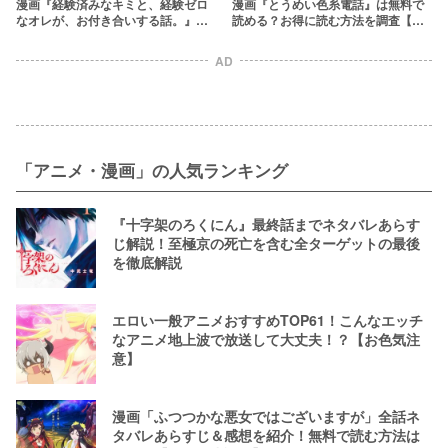
漫画『経験済みなキミと、経験ゼロ
漫画『とうめい色糸電話』は無料で
なオレが、お付き合いする話。』を
読める？お得に読む方法を調査【つ
全巻無料で読めるアプリやサイト
きのおまめ】
は？
AD
「アニメ・漫画」の人気ランキング
『十字架のろくにん』最終話までネタバレあらす
じ解説！至極京の死亡を含む全ターゲットの最後
を徹底解説
エロい一般アニメおすすめTOP61！こんなエッチ
なアニメ地上波で放送して大丈夫！？【お色気注
意】
漫画「ふつつかな悪女ではございますが」全話ネ
タバレあらすじ＆感想を紹介！無料で読む方法は