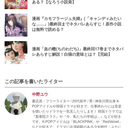
ある？【なろう小説発】
漫画『カモフラージュ夫婦』(「キャンディみたい
な……」)最終回までネタバレあらすじ！原作小説
は無料で読める？
漫画「血の轍(ちのわだち)」最終回17巻までネタバ
レあらすじ解説！白猫の意味とは？【完結】
この記事を書いたライター
中野ユウ
書店員・フリーライター / 20代前半 / 男 / 神奈川県出身 K-
POPアイドルや韓国ドラマが好きで、仕事終わりには音楽
を聴いたりドラマを一気見したりします！ 韓国ドラマでは
『梨泰院クラス』や『今、私たちの学校は…』などが好き
です。K-POPアイドルは「BLACKPINK」や「RedVelvet」
などが好きで、ドラマに出演経験のある少女時代・ユナに