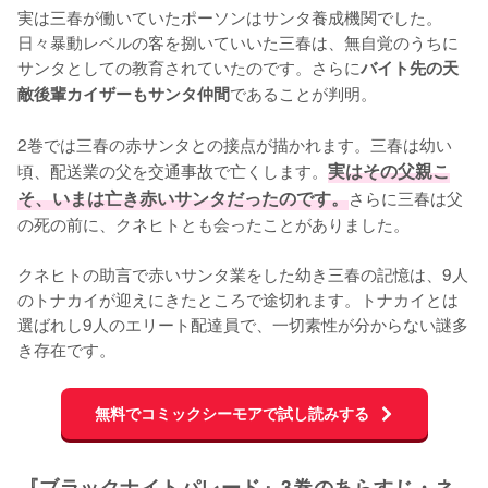
実は三春が働いていたポーソンはサンタ養成機関でした。
日々暴動レベルの客を捌いていいた三春は、無自覚のうちに
サンタとしての教育されていたのです。さらに
バイト先の天
であることが判明。

敵後輩カイザーもサンタ仲間
2巻では三春の赤サンタとの接点が描かれます。三春は幼い
頃、配送業の父を交通事故で亡くします。
実はその父親こ
そ、いまは亡き赤いサンタだったのです。
さらに三春は父
の死の前に、クネヒトとも会ったことがありました。

クネヒトの助言で赤いサンタ業をした幼き三春の記憶は、9人
のトナカイが迎えにきたところで途切れます。トナカイとは
選ばれし9人のエリート配達員で、一切素性が分からない謎多
き存在です。
無料でコミックシーモアで試し読みする
『ブラックナイトパレード』3巻のあらすじ・ネ