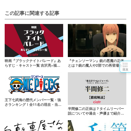
この記事に関連する記事
映画『ブラックナイトパレード』あ
『チェンソーマン』銃の悪魔の正体
らすじ・キャスト一覧 吉沢亮×福田
とは？銃の魔人や2部での再登場を徹
目次
雄一の注目作が公開！
底解説
王下七武海の歴代メンバー一覧・強
さランキング！全11名の現在・当時
半間修二の正体は？タイムリーパー
の強さを比較【ワンピース】
説についてや過去・声優まで紹介！
【東京リベンジャーズ】