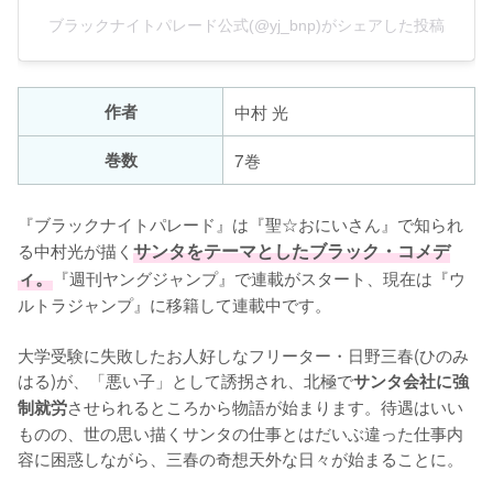
ブラックナイトパレード公式(@yj_bnp)がシェアした投稿
作者
中村 光
巻数
7巻
『ブラックナイトパレード』は『聖☆おにいさん』で知られ
る中村光が描く
サンタをテーマとしたブラック・コメデ
ィ。
『週刊ヤングジャンプ』で連載がスタート、現在は『ウ
ルトラジャンプ』に移籍して連載中です。

大学受験に失敗したお人好しなフリーター・日野三春(ひのみ
はる)が、「悪い子」として誘拐され、北極で
サンタ会社に強
させられるところから物語が始まります。待遇はいい
制就労
ものの、世の思い描くサンタの仕事とはだいぶ違った仕事内
容に困惑しながら、三春の奇想天外な日々が始まることに。
