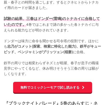
親・春子との時間を過ごします。するとクネヒトからトナカ
イ用のカードが届きました。

試験の結果、三春はドンダー(雷鳴)のトナカイに合格して
いたのです。
4巻ではこれまで謎の多かった各トナカイに与
えられる能力などが明かされていきます。

ドンダーは味方に命令を聞かせる司令塔の役割です。ほかに
も
志乃がコメット(探索、検索に特化した能力)、鉄平がキュー
に合格。

ピッド、ベンジャミンがブリッツェン(稲妻)
鉄平の周りでは相変わらずネズミが暗躍、春子が息子の職場
見学にやってくるなど、休み明けそうそう三春の周りは騒が
しくなります。
無料でコミックシーモアで試し読みする
『ブラックナイトパレード』5巻のあらすじ・ネ