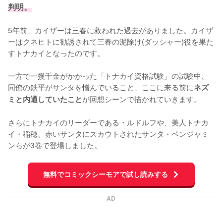
判明。
5年前、カイザーは三春に救われた過去がありました。カイザ
ーはクネヒトに勧誘されて三春の泥除け(ダッシャー)役を果た
すトナカイとなったのです。

一方で一攫千金がかかった「トナカイ資格試験」の試験中、
同僚の鉄平がサンタを憎んでいること、ここに来る前に
ネズ
が回想シーンで描かれていきます。

ミと内通していたこと
さらにトナカイのリーダーである・ルドルフや、美人トナカ
イ・稲穂、赤いサンタにスカウトされたサンタ・ベンジャミ
ンらが3巻で登場しました。
無料でコミックシーモアで試し読みする
AD