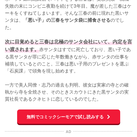
失敗の末にコンビニ夜勤を続けて3年目。魔が差した三春はケ
ーキをくすねてしまいます。そんな三春の前に現れた黒いサ
ンタは、
のでし
「悪い子」の三春をサンタ袋に捕食させる
た。

次に目覚めると三春は北極のサンタ会社にいて、内定を言
い渡されます。
赤サンタはすでに死亡しており、悪い子であ
る黒サンタが罪に応じた年数働きながら、赤サンタの仕事を
補填しているとのこと。三春は悪い子用のプレゼントを選ぶ
「石炭課」で頭角を現し始めます。

一方で美人同僚・志乃の過去も判明。彼女は実家の寺との確
執から寺を全焼させ、そのときスカウトにきた黒サンタの実
質社長であるクネヒトに恋しているのでした。
無料でコミックシーモアで試し読みする
AD