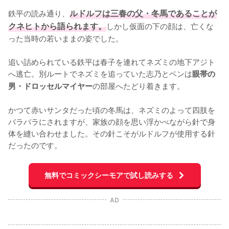
鉄平の読み通り、
ルドルフは三春の父・冬馬であることが
クネヒトから語られます。
しかし仮面の下の顔は、亡くな
った当時の若いままの姿でした。

追い詰められている鉄平は春子を連れてネズミの地下アジト
へ逃亡。別ルートでネズミを追っていた志乃とベンは
眼帯の
の部屋へたどり着きます。

男・ドロッセルマイヤー
かつて赤いサンタだった頃の冬馬は、ネズミのよって四肢を
バラバラにされますが、家族の顔を思い浮かべながら針で身
体を縫い合わせました。その針こそがルドルフが使用する針
だったのです。
無料でコミックシーモアで試し読みする
AD