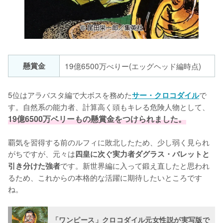
懸賞金
19億6500万べりー(エッグヘッド編時点)
5位はアラバスタ編で大ボスを務めた
で
サー・クロコダイル
す。自然系の能力者、計算高く頭もキレる危険人物として、
19億6500万ベリーもの懸賞金をつけられました。
覇気を習得する前のルフィに敗北したため、少し弱く見られ
がちですが、元々は
四皇に次ぐ実力者ダグラス・バレットと
です。新世界編に入って鍛え直したと思われ
引き分けた強者
るため、これからの本格的な活躍に期待したいところです
ね。
「ワンピース」クロコダイル元女性説が実写版で