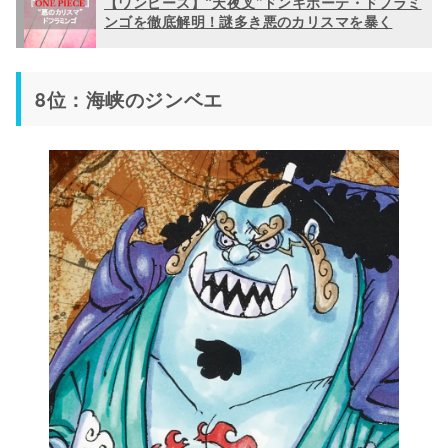
【ワンピース】“天夜叉”ドンキホーテ・ドフラミ
ンゴを徹底解明！謎多き悪のカリスマを暴く
8位：海峡のジンベエ