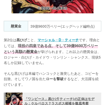
懸賞金
39億9600万ベリー(エッグヘッド編時点)
第2位は
こと、
です。理由と
黒ひげ
マーシャル・D・ティーチ
しては、
現役の四皇である点、そして39億9600万ベリー
という高額の懸賞金
が挙げられます。これ以上の懸賞金は、
ロジャー・白ひげ・カイドウ・リンリン・シャンクス、現状5
名しか記録していません。

そんな黒ひげは本編でハンコックと激突したあと、コビーを
拉致。そしてワノ国を出た
するなど、大活躍を続
ローを撃破
けています。
「ワンピース」黒ひげ(ティーチ)の正体はモデ
ル：ケルベロス？ラスボス候補を徹底考察