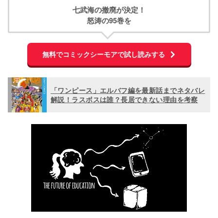
七武海の撤廃が決定！
怒涛の95巻を
無料でコミックシーモアで試し読みする
「ワンピース」エルバフ編を最新話までネタバレ
解説！ラスボスは誰？長居できない理由を考察