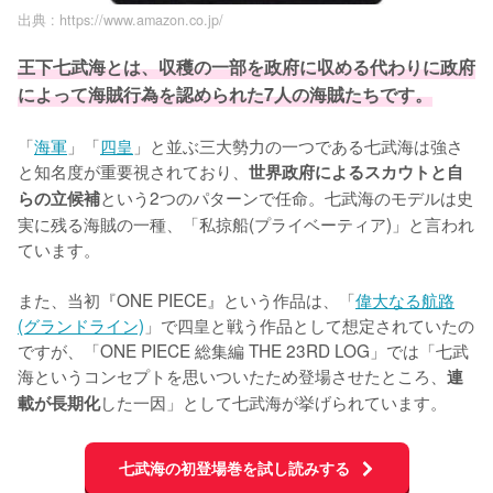
出典 :
https://www.amazon.co.jp/
王下七武海とは、収穫の一部を政府に収める代わりに政府
によって海賊行為を認められた7人の海賊たちです。
「
海軍
」「
四皇
」と並ぶ三大勢力の一つである七武海は強さ
と知名度が重要視されており、
世界政府によるスカウトと自
という2つのパターンで任命。七武海のモデルは史
らの立候補
実に残る海賊の一種、「私掠船(プライベーティア)」と言われ
ています。

また、当初『ONE PIECE』という作品は、「
偉大なる航路
(グランドライン)
」で四皇と戦う作品として想定されていたの
ですが、「ONE PIECE 総集編 THE 23RD LOG」では「七武
海というコンセプトを思いついたため登場させたところ、
連
した一因」として七武海が挙げられています。
載が長期化
七武海の初登場巻を試し読みする