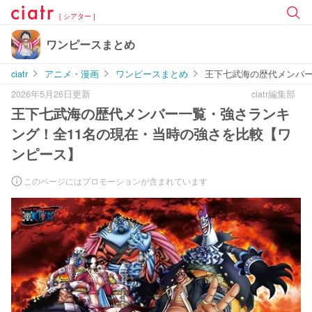
[ シアター ]
ワンピースまとめ
ciatr
アニメ・漫画
ワンピースまとめ
王下七武海の歴代メンバー
2026年5月26日更新
ciatr編集部
王下七武海の歴代メンバー一覧・強さランキ
ング！全11名の現在・当時の強さを比較【ワ
ンピース】
このページにはプロモーションが含まれています