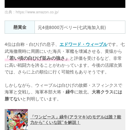
出典 :
https://www.amazon.co.jp/
懸賞金
元4億8000万ベリー(七武海加入前)
4位は自称・白ひげの息子、
です。七
エドワード・ウィーブル
武海撤廃時に周囲にいた海兵・軍艦を壊滅させる、黄猿から
「若い頃の白ひげ並みの強さ」
と評価を受けるなど、非常
に高い戦闘力を誇ることがわかっています。今後の活躍次第
では、さらに上の順位に行く可能性もありそうです。

しかしながら、ウィーブルは白ひげの故郷・スフィンクスで
海軍と交戦し、海軍本部大将・
に敗北。
緑牛
大将クラスには
と判明しています。
勝てない
「ワンピース」緑牛(アラマキ)のモデルは誰？能
力から“くいな説”を解説！