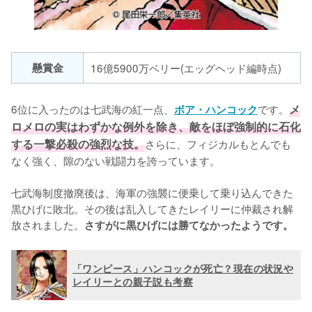
懸賞金
16億5900万ベリー(エッグヘッド編時点)
6位に入ったのは七武海の紅一点、
です。
メ
ボア・ハンコック
ロメロの実はわずかな例外を除き、敵をほぼ強制的に石化
する一撃必殺の強烈な技。
さらに、フィジカルもとんでも
なく強く、隙のない戦闘力を誇っています。

七武海制度撤廃後は、海軍の強襲に便乗して乗り込んできた
黒ひげに敗北。その後は乱入してきたレイリーに仲裁され解
放されました。
さすがに黒ひげには勝てなかったようです。
「ワンピース」ハンコックが死亡？現在の状況や
レイリーとの親子説も考察