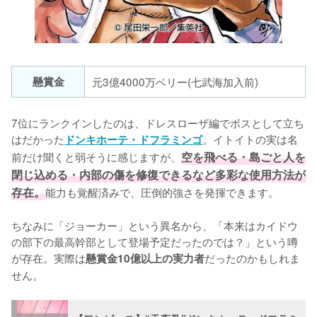
懸賞金
元3億4000万ベリー(七武海加入前)
7位にランクインしたのは、ドレスローザ編でボスとして立ち
はだかった
。イトイトの実は名
ドンキホーテ・ドフラミンゴ
前だけ聞くと弱そうに感じますが、
空を飛べる・島ごと人を
閉じ込める・内部の傷を修復できるなど多彩な使用方法が
存在。
能力も覚醒済みで、圧倒的強さを発揮できます。

ちなみに「ジョーカー」という異名から、「本来はカイドウ
の部下の最高幹部として登場予定だったのでは？」という噂
が存在。実際は
だったのかもしれま
懸賞金10億以上の実力者
せん。