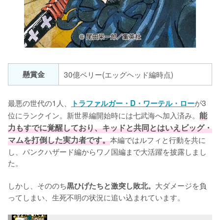
懸賞金
30億ベリー(エッグヘッド編時点)
最悪の世代の1人、
が3
トラファルガー・D・ワーテル・ロー
位にランクイン。新世界編開始時には七武海へ加入済み。
能
力もすでに覚醒しており、キッドと共同とはいえビッグ・
マムを打倒した実力者です。
本編ではルフィと行動を共に
し、パンクハザード編からワノ国編まで大活躍を披露しまし
た。

しかし、そののち
大ダメージを負
黒ひげたちと激突し敗北。
ってしまい、生死不明の状況に追い込まれています。