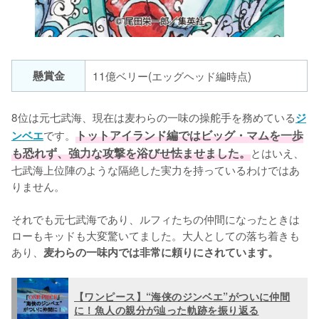
懸賞金
11億ベリー(エッグヘッド編時点)
8位は元七武海、現在は麦わらの一味の操舵手を務めている
ジ
です。
トットアイランド編ではビッグ・マムを一歩
ンベエ
も恐れず、強力な攻撃を浴びせ怯ませました。
とはいえ、
七武海上位陣のような隔絶した実力を持っているわけではあ
りません。

それでも元七武海であり、ルフィたちの仲間になったときは
ローもキッドも大変驚いてました。大人としての落ち着きも
あり、
麦わらの一味内では非常に頼りにされています。
【ワンピース】“海侠のジンベエ”がついに仲間
に！魚人の親分が辿った軌跡を振り返る