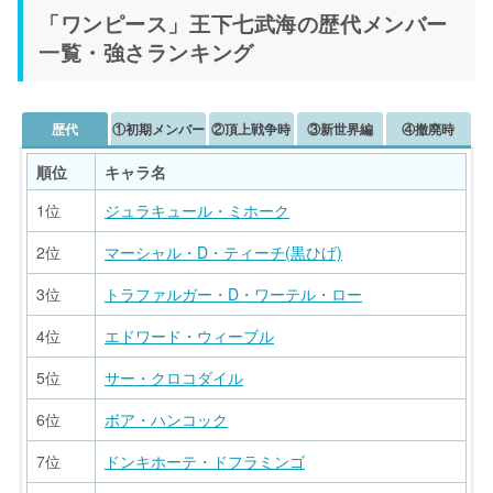
「ワンピース」王下七武海の歴代メンバー
一覧・強さランキング
歴代
①初期メンバー
②頂上戦争時
③新世界編
④撤廃時
順位
キャラ名
1位
ジュラキュール・ミホーク
2位
マーシャル・D・ティーチ(黒ひげ)
3位
トラファルガー・D・ワーテル・ロー
4位
エドワード・ウィーブル
5位
サー・クロコダイル
6位
ボア・ハンコック
7位
ドンキホーテ・ドフラミンゴ