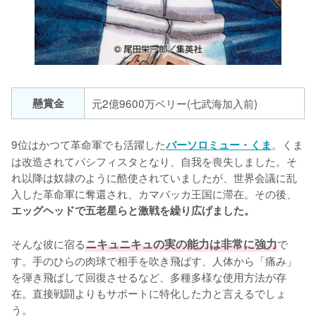
懸賞金
元2億9600万ベリー(七武海加入前)
9位はかつて革命軍でも活躍した
。くま
バーソロミュー・くま
は改造されてパシフィスタとなり、自我を喪失しました。そ
れ以降は奴隷のように酷使されていましたが、世界会議に乱
入した革命軍に奪還され、カマバッカ王国に滞在。その後、
エッグヘッドで五老星らと激戦を繰り広げました。
そんな彼に宿る
ニキュニキュの実の能力は非常に強力
で
す。手のひらの肉球で相手を吹き飛ばす、人体から「痛み」
を弾き飛ばして回復させるなど、多種多様な使用方法が存
在。直接戦闘よりもサポートに特化した力と言えるでしょ
う。