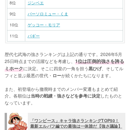
8位
ジンベエ
9位
バーソロミュー・くま
10位
ゲッコー・モリア
11位
バギー
順位
順位
順位
順位
キャラ名
キャラ名
キャラ名
キャラ名
歴代七武海の強さランキングは上記の通りです。2026年5月
1位
1位
1位
1位
ジュラキュール・ミホーク
ジュラキュール・ミホーク
ジュラキュール・ミホーク
ジュラキュール・ミホーク
25日時点までの活躍などを考慮し、
1位は圧倒的強さを誇る
ミホーク
に決定。そこに四皇の一角を担う
、そしてル
黒ひげ
2位
2位
2位
2位
ドンキホーテ・ドフラミンゴ
ドンキホーテ・ドフラミンゴ
ドンキホーテ・ドフラミンゴ
エドワード・ウィーブル
フィと並ぶ最悪の世代・
が続くかたちになります。

ロー
3位
3位
3位
3位
エドワード・ウィーブル
サー・クロコダイル
ボア・ハンコック
ボア・ハンコック
また、初登場から撤廃時までのメンバー変遷もまとめて紹
4位
4位
4位
4位
ボア・ハンコック
ボア・ハンコック
バーソロミュー・くま
バーソロミュー・くま
介。各順位は
したものと
当時の戦績・強さなどを参考に決定
5位
5位
5位
バーソロミュー・くま
ジンベエ
バギー
なっています。
6位
6位
トラファルガー・D・ワーテル・ロー
バーソロミュー・くま
「ワンピース」キャラ強さランキングTOP50！
7位
7位
バギー
ゲッコー・モリア
最新エルバフ編での最強は一体誰だ【強さ議論】