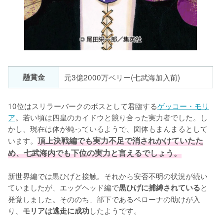
懸賞金
元3億2000万ベリー(七武海加入前)
10位はスリラーバークのボスとして君臨する
ゲッコー・モリ
ア
。若い頃は四皇のカイドウと競り合った実力者でした。し
かし、現在は体が鈍っているようで、図体もまんまるとして
います。
頂上決戦編でも実力不足で消されかけていたた
め、七武海内でも下位の実力と言えるでしょう。
新世界編では黒ひげと接触。それから安否不明の状況が続い
ていましたが、エッグヘッド編で
と
黒ひげに捕縛されている
発覚しました。そののち、部下であるペローナの助けが入
り、
したようです。
モリアは逃走に成功