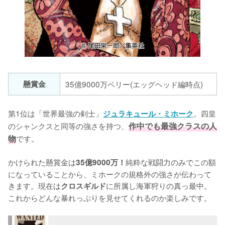
懸賞金
35億9000万ベリー(エッグヘッド編時点)
第1位は「世界最強の剣士」
。四皇
ジュラキュール・ミホーク
のシャンクスと同等の強さを持つ、
作中でも最強クラスの人
物
です。

かけられた懸賞金は
純粋な戦闘力のみでこの額
35億9000万！
になっていることから、ミホークの規格外の強さが伝わって
きます。現在は
に所属し海軍狩りの真っ最中。
クロスギルド
これからどんな暴れっぷりを見せてくれるのか楽しみです。