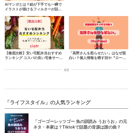
AIマンガとは？絵が下手でも一瞬で
イラストが描けるフィルターが話題
【TikTok】
【徹底比較】安い宅配弁当おすすめ
「高野さんを怒らせたい」はなぜ面
ランキング コスパの良い宅食サービ
白い？個人情報を晒す回や『ローマ
スはこれ！1人暮らし向けも紹介
の休日』など神回を大特集
AD
「ライフスタイル」の人気ランキング
「ゴーゴーレッツゴー 魚の訓読み うおうお」の元
ネタ・本家は？Tiktokで話題の音源は誰の曲？