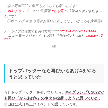
・㊗２周年????３年目もよろしくお願いします‼ 
・ 
#M1グランプリ
 2022準優勝 
#さや香
 の決勝ネタができたきっ
かけは❓
・不仲コンビ❔のさや香がお互いに直してほしいところを大暴露‼
アーカイブは何度でも視聴可能???? 
https://t.co/kycFER144J
— ニューヨークジャック【公式】 (@NewYork_Jack)
January 12,
2023
AD
トップバッターなら再びからあげ4をやろ
うと思っていた
もしトップバッターを引いていたら、
M-1グランプリ2022で
も再び「からあげ4」のネタを披露しようと思っていた
と
新山は公式打ち上げイベントで語っています。
