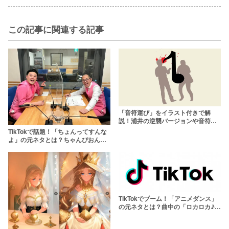
この記事に関連する記事
「音符運び」をイラスト付きで解
説！浦井の逆襲バージョンや音符が
運べる2本目もあった？
TikTokで話題！「ちょんってすんな
よ」の元ネタとは？ちゃんぴおんず
がおもしろ荘で優勝
TikTokでブーム！「アニメダンス」
の元ネタとは？曲中の「ロカロカ♪」
も解説！