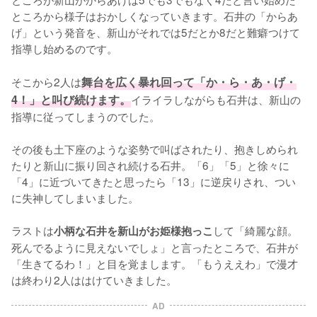
ところから様子はおかしくなっていきます。石井の「からあ
げ」という発音を、新山がそれでは5だとか8だと難癖つけて
指導し始めるのです。

そこから2人は
舞台を広く暴れ回って「か・ら・あ・げ・
4！」と叫び続けます。
イライラしながらも石井は、新山の
指導に従ってしまうのでした。

その後も土下座のような姿勢で叫ばされたり、抱きしめられ
たりと新山に振り回され続ける石井。「6」「5」と徐々に
「4」に近づいてきたと思ったら「13」に逆戻りされ、つい
に失神してしまいました。

ラストは
して「綺麗な顔。
小柄な石井を新山がお姫様抱っこ
死んでるように見えないでしょ」と言ったところで、石井が
「生きてるわ！」と目を覚まします。「もうええわ」で漫才
は終わり2人ははけていきました。
AD