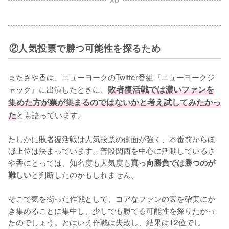
AD
②人気投票で勝つ可能性を探るため
またさや香は、ニューヨークのTwitter番組『ニューヨークジ
ャック』に出演したときに、
敗者復活戦では濃いファンを
集めた方が票が集まるのではないかと考え試してみたかっ
た
とも語っています。

たしかに敗者復活戦は人気投票の側面が強く、本番前からほ
ぼ上位は決まっています。普段関西を中心に活動しているさ
や香にとっては、知名度も人気度も
真っ向勝負では勝つのが
と判断したのかもしれません。

難しい
そこで気を衒った作戦として、コアなファンの表を確実にか
き集めることに集中し、少しでも勝てる可能性を探りたかっ
たのでしょう。とはいえ作戦は失敗し、結果は12位でし