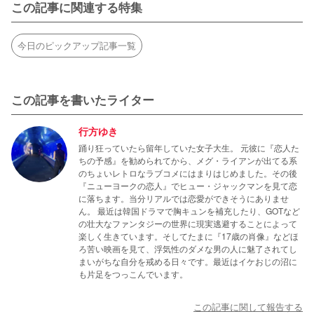
この記事に関連する特集
今日のピックアップ記事一覧
この記事を書いたライター
行方ゆき
踊り狂っていたら留年していた女子大生。 元彼に『恋人た
ちの予感』を勧められてから、メグ・ライアンが出てる系
のちょいレトロなラブコメにはまりはじめました。その後
『ニューヨークの恋人』でヒュー・ジャックマンを見て恋
に落ちます。当分リアルでは恋愛ができそうにありませ
ん。 最近は韓国ドラマで胸キュンを補充したり、GOTなど
の壮大なファンタジーの世界に現実逃避することによって
楽しく生きています。そしてたまに『17歳の肖像』などほ
ろ苦い映画を見て、浮気性のダメな男の人に魅了されてし
まいがちな自分を戒める日々です。最近はイケおじの沼に
も片足をつっこんでいます。
この記事に関して報告する