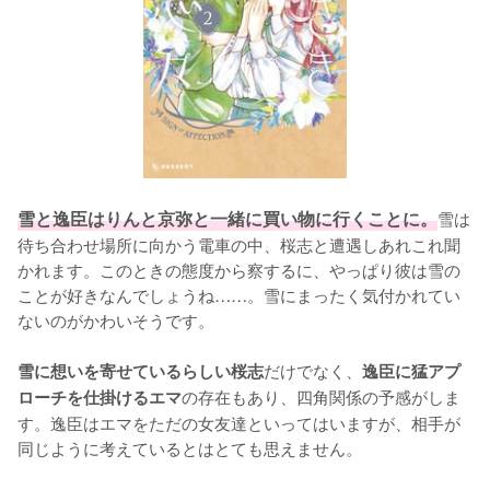
雪と逸臣はりんと京弥と一緒に買い物に行くことに。
雪は
待ち合わせ場所に向かう電車の中、桜志と遭遇しあれこれ聞
かれます。このときの態度から察するに、やっぱり彼は雪の
ことが好きなんでしょうね……。雪にまったく気付かれてい
ないのがかわいそうです。

だけでなく、
雪に想いを寄せているらしい桜志
逸臣に猛アプ
の存在もあり、四角関係の予感がしま
ローチを仕掛けるエマ
す。逸臣はエマをただの女友達といってはいますが、相手が
同じように考えているとはとても思えません。
