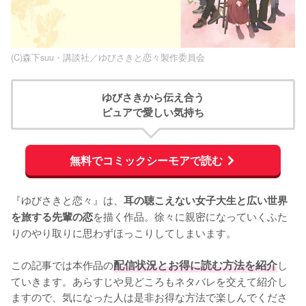
(C)森下suu・講談社／ゆびさきと恋々製作委員会
ゆびさきから伝え合う
ピュアで愛しい気持ち
無料でコミックシーモアで読む
『ゆびさきと恋々』は、
耳の聴こえない女子大生と広い世界
を描く作品。徐々に親密になっていくふた
を旅する先輩の恋
りのやり取りに思わずほっこりしてしまいます。

この記事では本作品の
配信状況とお得に読む方法を紹介
し
ていきます。あらすじや見どころもネタバレを交えて紹介し
ますので、気になった人は是非お得な方法で楽しんでくださ