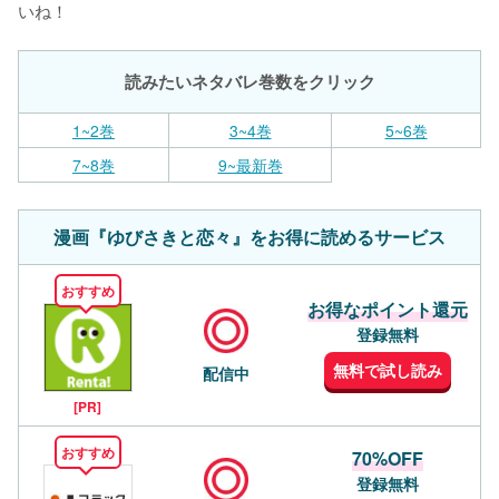
いね！
読みたいネタバレ巻数をクリック
1~2巻
3~4巻
5~6巻
7~8巻
9~最新巻
漫画『ゆびさきと恋々』をお得に読めるサービス
おすすめ
お得なポイント還元
登録無料
無料で試し読み
配信中
[PR]
おすすめ
70%OFF
登録無料