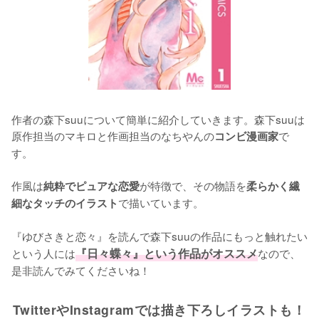
作者の森下suuについて簡単に紹介していきます。森下suuは
原作担当のマキロと作画担当のなちやんの
で
コンビ漫画家
す。

作風は
が特徴で、その物語を
純粋でピュアな恋愛
柔らかく繊
で描いています。

細なタッチのイラスト
『ゆびさきと恋々』を読んで森下suuの作品にもっと触れたい
という人には
『日々蝶々』という作品がオススメ
なので、
是非読んでみてくださいね！
TwitterやInstagramでは描き下ろしイラストも！