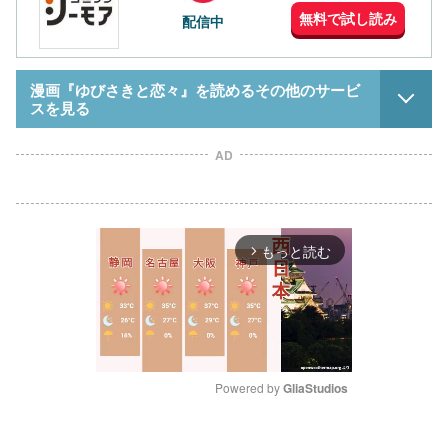
無料で試し読み
配信中
漫画『ゆびさきと恋々』を読めるその他のサービ
スを見る
AD
もっと読む
arrow_forward_ios
Powered by 
GliaStudios
M
u