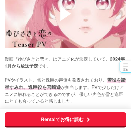
漫画『ゆびさきと恋々』はアニメ化が決定していて、
2024年
です。

1月から放送予定
目次
PVやイラスト、雪と逸臣の声優も発表されており、
雪役を諸
星すみれ、逸臣役を宮崎遊
が担当します。PVで少しだけア
ニメに触れることができるのですが、優しい声色が雪と逸臣
にとても合っていると感じました。

作画も大変綺麗で、今から放送が待ち遠しいですね！
Renta!でお得に読む