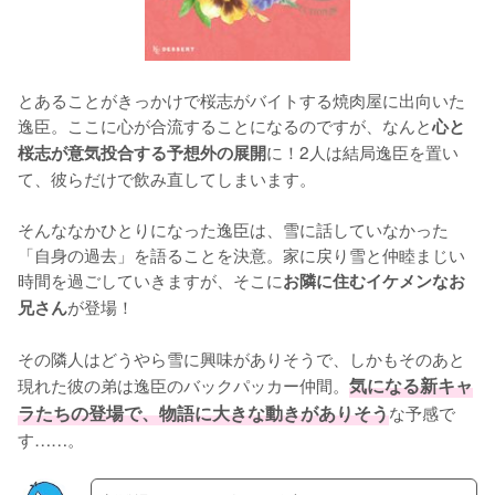
とあることがきっかけで桜志がバイトする焼肉屋に出向いた
逸臣。ここに心が合流することになるのですが、なんと
心と
に！2人は結局逸臣を置い
桜志が意気投合する予想外の展開
て、彼らだけで飲み直してしまいます。

そんななかひとりになった逸臣は、雪に話していなかった
「自身の過去」を語ることを決意。家に戻り雪と仲睦まじい
時間を過ごしていきますが、そこに
お隣に住むイケメンなお
が登場！

兄さん
その隣人はどうやら雪に興味がありそうで、しかもそのあと
現れた彼の弟は逸臣のバックパッカー仲間。
気になる新キャ
ラたちの登場で、物語に大きな動きがありそう
な予感で
す……。