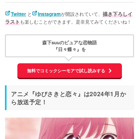
と
が開設されていて、
描き下ろしイ
Twitter
Instagram
ラスト
も楽しむことができます。是非見てみてくださいね！
森下suuのピュアな恋物語
『日々蝶々』を
無料でコミックシーモアで試し読みする
アニメ『ゆびさきと恋々』は2024年1月か
ら放送予定！