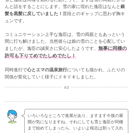
んと話をすることにします。雪の家に現れた逸臣はなんと
銀
普段とのギャップに思わず胸キ
髪を黒髪に戻していました！
ュンです。

コミュニケーション上手な逸臣は、雪の両親ともあっという
間に打ち解けました。当然彼らは娘の雪のことを心配してい
ましたが、逸臣の誠実さに安心したようです。
無事に同棲の
許可も下りてめでたしめでたし！
同時進行で
についても描かれ、ふたりの
心とエマの温泉旅行
関係が変化していく様子にドキドキしました。
AD
いろいろなところで進展があり、ますます今後の展
開が気になりますね。それにしても雪と逸臣が同棲
まで始めてしまったら、いよいよ桜志は割って入れ