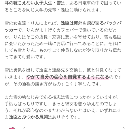
は、ある日電車の中で困ってい
耳の聴こえない女子大生・雪
るところを同じ大学の先輩・逸臣に助けられます。

雪の女友達・りんによれば、
逸臣は海外を飛び回るバックパ
で、りんがよく行くカフェバーで働いているのだと
ッカー
か。りんはそこの店長・京弥に想いを寄せており、雪も逸臣
に会いたかったため一緒にお店に行ってみることに。それに
しても雪とりん、ものすごく仲良しなのがやり取りから伝わ
ってきて可愛いです。

雪は勇気を出して逸臣と連絡先を交換し、彼と仲良くなって
いきます。
やがて自分の恋心を自覚するようになる
のです
が、その過程の描き方がものすごく丁寧なんです。

また雪の幼なじみである桜志は雪につっかかっていますが、
手話もばっちりですし、きっと彼女を想うゆえなのでしょ
う。それが恋心なのかまだわからないとはいえ、いずれにせ
よ
はありそうです。
逸臣とぶつかる展開