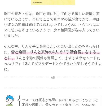
逸臣の親友・心は、逸臣が雪に対して向ける優しい表情に驚
いているようす。そしてここでもエマの話が出てきて、やは
り彼女の問題は避けては通れないでしょうね。さらに心はエ
マに想いを寄せているようで、少々相関図が込み入ってまい
りました。

そんな中、りんが手話を覚えたいと言い出したのをきっかけ
に、
雪と逸臣、りんと京弥の4人で「手話合宿」をするこ
とに。
りんと京弥の関係も進展して、ますます幸せムードた
っぷりです！2組でダブルデートとかできたら楽しそうですよ
ね。
AD
ラストでは桜志が逸臣に会いに来るというちょっと
不穏な展開に。雪をめぐって争うことになるのか、