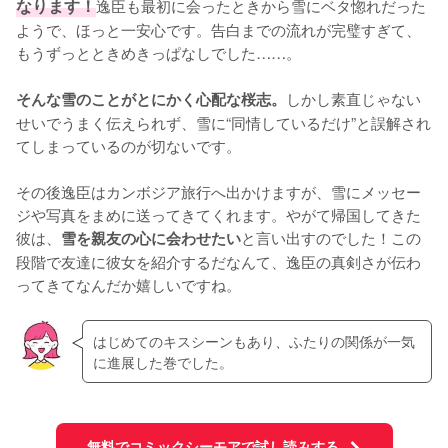
なります！
逸臣も最初に会ったときから雪にベタ惚れだった
ようで、ほっと一安心です。告白までの流れが完璧すぎて、
もうずっとときめきっぱなしでした……。

しかし素直じゃない
そんな雪のことがとにかく心配な桜志。
せいでうまく伝えられず、雪に“同情しているだけ”と誤解され
てしまっているのが切ないです。

その後逸臣はカンボジア旅行へ出かけますが、雪にメッセー
ジや写真をまめに送ってきてくれます。やがて帰国してきた
彼は、
と言い出すのでした！この
雪を親友の心に会わせたい
段階で友達に彼女を紹介するだなんて、逸臣の真剣さが伝わ
ってきてなんだか嬉しいですね。
はじめてのキスシーンもあり、ふたりの関係が一気
に進展した巻でした。
無料でコミックシーモアで試し読みする