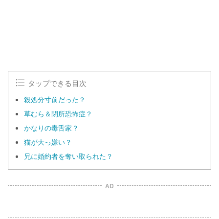
タップできる目次
殺処分寸前だった？
草むら＆閉所恐怖症？
かなりの毒舌家？
猫が大っ嫌い？
兄に婚約者を奪い取られた？
AD