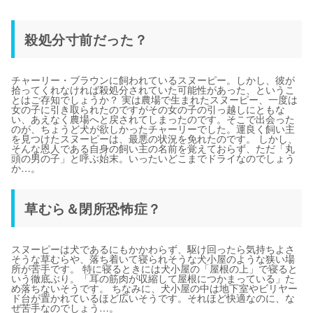
殺処分寸前だった？
チャーリー・ブラウンに飼われているスヌーピー。しかし、彼が
拾ってくれなければ殺処分されていた可能性があった、というこ
とはご存知でしょうか？ 実は農場で生まれたスヌーピー、一度は
女の子に引き取られたのですがその女の子の引っ越しにともな
い、あえなく農場へと戻されてしまったのです。そこで出会った
のが、ちょうど犬が欲しかったチャーリーでした。運良く飼い主
を見つけたスヌーピーは、最悪の状況を免れたのです。 しかし、
そんな恩人である自身の飼い主の名前を覚えておらず、ただ「丸
頭の男の子」と呼ぶ始末。いったいどこまでドライなのでしょう
か…。
草むら＆閉所恐怖症？
スヌーピーは犬であるにもかかわらず、駆け回ったら気持ちよさ
そうな草むらや、落ち着いて寝られそうな犬小屋のような狭い場
所が苦手です。 特に寝るときには犬小屋の「屋根の上」で寝ると
いう徹底ぶり。「耳の筋肉が収縮して屋根につかまっている」た
め落ちないそうです。 ちなみに、犬小屋の中は地下室やビリヤー
ド台が置かれているほど広いそうです。それほど快適なのに、な
ぜ苦手なのでしょう…。