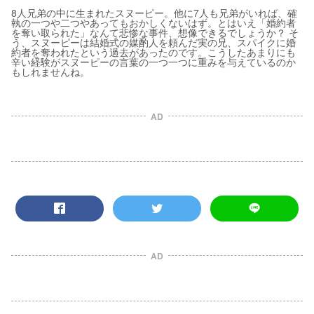
8人兄弟の中に生まれたスヌーピー。他に7人も兄弟がいれば、確
執の一つや二つやあってもおかしくないはず。とはいえ「婚約者
を奪い取られた」なんて悲惨な事件、想像できるでしょうか？ そ
う、スヌーピーは結婚式の媒酌人を頼んだ実の兄、スパイクに婚
約者を奪われたという過去があったのです。こうしたあまりにも
辛い経験がスヌーピーの言葉の一つ一つに重みを与えているのか
もしれませんね。
AD
AD