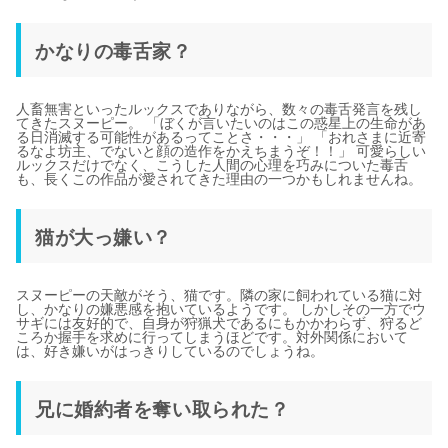
かなりの毒舌家？
人畜無害といったルックスでありながら、数々の毒舌発言を残し
てきたスヌーピー。 「ぼくが言いたいのはこの惑星上の生命があ
る日消滅する可能性があるってことさ・・・」 「おれさまに近寄
るなよ坊主、でないと顔の造作をかえちまうぞ！！」 可愛らしい
ルックスだけでなく、こうした人間の心理を巧みについた毒舌
も、長くこの作品が愛されてきた理由の一つかもしれませんね。
猫が大っ嫌い？
スヌーピーの天敵がそう、猫です。隣の家に飼われている猫に対
し、かなりの嫌悪感を抱いているようです。 しかしその一方でウ
サギには友好的で、自身が狩猟犬であるにもかかわらず、狩るど
ころか握手を求めに行ってしまうほどです。対外関係において
は、好き嫌いがはっきりしているのでしょうね。
兄に婚約者を奪い取られた？