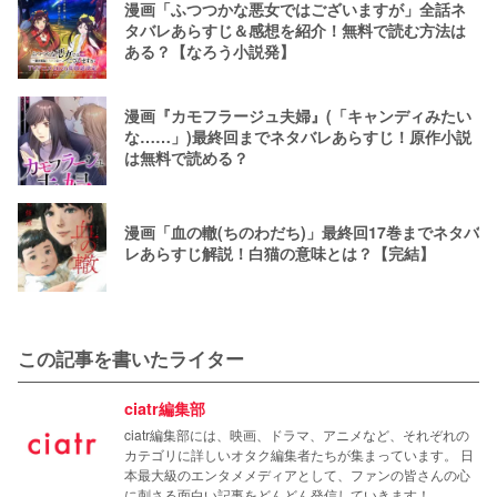
漫画「ふつつかな悪女ではございますが」全話ネ
タバレあらすじ＆感想を紹介！無料で読む方法は
ある？【なろう小説発】
漫画『カモフラージュ夫婦』(「キャンディみたい
な……」)最終回までネタバレあらすじ！原作小説
は無料で読める？
漫画「血の轍(ちのわだち)」最終回17巻までネタバ
レあらすじ解説！白猫の意味とは？【完結】
この記事を書いたライター
ciatr編集部
ciatr編集部には、映画、ドラマ、アニメなど、それぞれの
カテゴリに詳しいオタク編集者たちが集まっています。 日
本最大級のエンタメメディアとして、ファンの皆さんの心
に刺さる面白い記事をどんどん発信していきます！