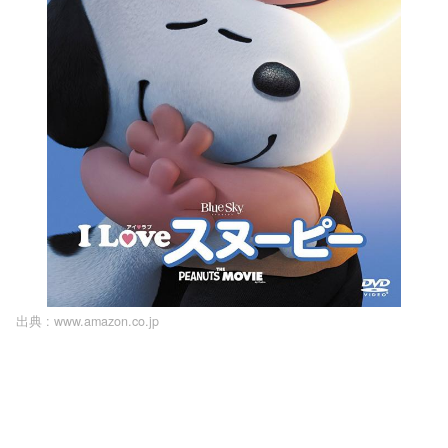
出典 :
www.amazon.co.jp