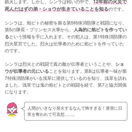
鎮火します。しかし、シンラは戦いの中で、
12年前の火災で
死んだはずの弟・ショウが生きていることを知る
のです。

シンラは、焰ビトの秘密を握る第5特殊消防隊と戦闘になり、
第5の隊長・プリンセス火華から、
人為的に焰ビトを作ってい
という情報を手に入れます。その犯人は、第1特殊消防隊の
る
烈火星宮でした。烈火は伝導者のために焰ビトを作っていた
のです。

シンラは烈火との戦闘で真の敵が伝導者ということや、
ショ
ことを知ります。第8は伝導者一味が第
ウが伝導者の元にいる
7特殊消防隊がいる浅草に潜伏しているのを知り、浅草を訪れ
ました。浅草では鬼の焰ビトとの戦闘を経て、第7と協力関係
になります。
人間がいきなり発火するなんて怖すぎる！唐突に日
常を奪われて可哀想……。