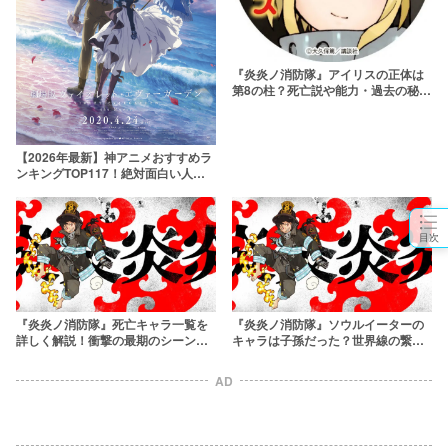
『炎炎ノ消防隊』アイリスの正体は
第8の柱？死亡説や能力・過去の秘密
を徹底解説
【2026年最新】神アニメおすすめラ
ンキングTOP117！絶対面白い人気
アニメを厳選
目次
『炎炎ノ消防隊』死亡キャラ一覧を
『炎炎ノ消防隊』ソウルイーターの
詳しく解説！衝撃の最期のシーンか
キャラは子孫だった？世界線の繋が
ら復活展開まで解説
りについて考察！
AD