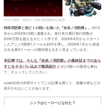
(c)大久保篤・講談社／特殊消防隊動画広報課
2015
特殊消防隊と焰ビトの戦いを描いた『炎炎ノ消防隊』。
年から2022年の間に連載され、単行本の累計発行部数が
2000万部を超える大ヒット作です。2025年4月からスタート
したアニメ3期第1クールも好評を博し、2026年1月から放送
される第2クールへの期待感も大きく高まっています。

本記事では、そんな『炎炎ノ消防隊』の最終話までのあら
すじをネタバレ込みで徹底紹介！
ぜひ3期への復習も兼ね
て、チェックしてください。

※ciatr以外の外部サイトでこの記事を開くと、画像や表などが
表示されないことがあります。
シンラはヒーローになれた？