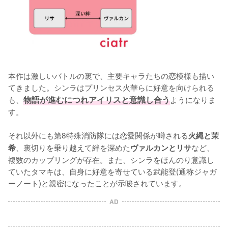
本作は激しいバトルの裏で、主要キャラたちの恋模様も描い
てきました。シンラはプリンセス火華らに好意を向けられる
も、
物語が進むにつれアイリスと意識し合う
ようになりま
す。

それ以外にも第8特殊消防隊には恋愛関係が噂される
火縄と茉
、裏切りを乗り越えて絆を深めた
など、
希
ヴァルカンとリサ
複数のカップリングが存在。また、シンラをほんのり意識し
ていたタマキは、自身に好意を寄せている武能登(通称ジャガ
ーノート)と親密になったことが示唆されています。
AD