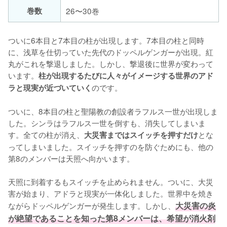
巻数
26〜30巻
ついに6本目と7本目の柱が出現します。7本目の柱と同時
に、浅草を仕切っていた先代のドッペルゲンガーが出現。紅
丸がこれを撃退しました。しかし、撃退後に世界が変わって
います。
柱が出現するたびに人々がイメージする世界のアド
のです。

ラと現実が近づいていく
ついに、8本目の柱と聖陽教の創設者ラフルス一世が出現しま
した。シンラはラフルス一世を倒すも、消失してしまいま
す。全ての柱が消え、
とな
大災害まではスイッチを押すだけ
ってしまいました。スイッチを押すのを防ぐためにも、他の
第8のメンバーは天照へ向かいます。

天照に到着するもスイッチを止められません。ついに、大災
害が始まり、アドラと現実が一体化しました。世界中を焼き
ながらドッペルゲンガーが発生します。しかし、
大災害の炎
が絶望であることを知った第8メンバーは、希望が消火剤