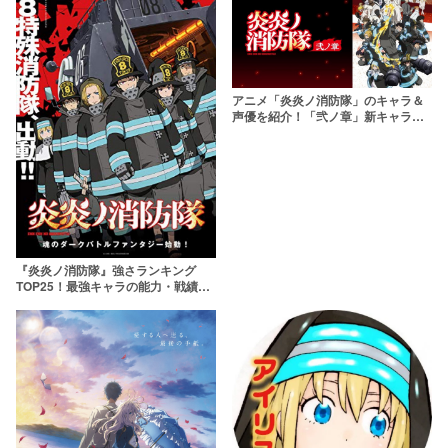
アニメ「炎炎ノ消防隊」のキャラ＆
声優を紹介！「弐ノ章」新キャラ因
果春日谷も
『炎炎ノ消防隊』強さランキング
TOP25！最強キャラの能力・戦績
は？【強さ議論】