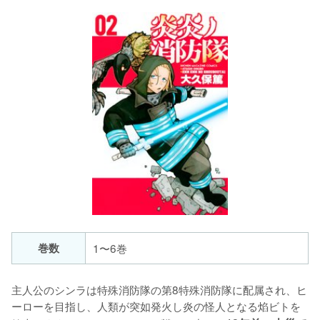
巻数
1〜6巻
主人公のシンラは特殊消防隊の第8特殊消防隊に配属され、ヒ
ーローを目指し、人類が突如発火し炎の怪人となる焰ビトを