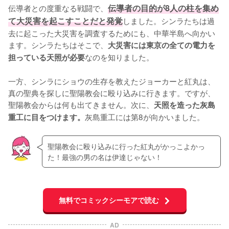
伝導者との度重なる戦闘で、
伝導者の目的が8人の柱を集め
て大災害を起こすことだと発覚
しました。シンラたちは過
去に起こった大災害を調査するためにも、中華半島へ向かい
ます。シンラたちはそこで、
大災害には東京の全ての電力を
なのを知りました。

担っている天照が必要
一方、シンラにショウの生存を教えたジョーカーと紅丸は、
真の聖典を探しに聖陽教会に殴り込みに行きます。ですが、
聖陽教会からは何も出てきません。次に、
天照を造った灰島
灰島重工には第8が向かいました。
重工に目をつけます。
聖陽教会に殴り込みに行った紅丸がかっこよかっ
た！最強の男の名は伊達じゃない！
無料でコミックシーモアで読む
AD