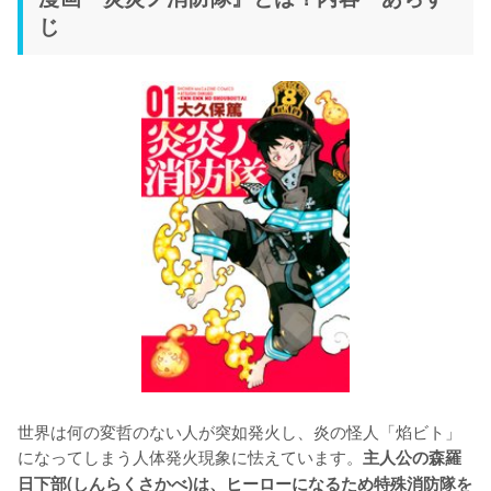
じ
世界は何の変哲のない人が突如発火し、炎の怪人「焰ビト」
になってしまう人体発火現象に怯えています。
主人公の森羅
日下部(しんらくさかべ)は、ヒーローになるため特殊消防隊を