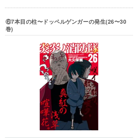
⑥7本目の柱〜ドッペルゲンガーの発生(26〜30
巻)