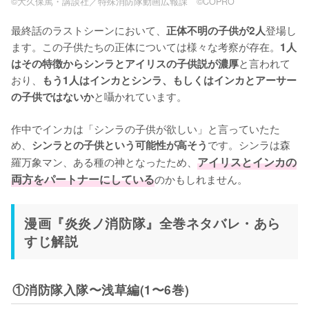
©大久保篤・講談社／特殊消防隊動画広報課 ©COPRO
最終話のラストシーンにおいて、
登場し
正体不明の子供が2人
ます。この子供たちの正体については様々な考察が存在。
1人
と言われて
はその特徴からシンラとアイリスの子供説が濃厚
おり、
もう1人はインカとシンラ、もしくはインカとアーサー
と囁かれています。

の子供ではないか
作中でインカは「シンラの子供が欲しい」と言っていたた
め、
です。シンラは森
シンラとの子供という可能性が高そう
羅万象マン、ある種の神となったため、
アイリスとインカの
両方をパートナーにしている
のかもしれません。
漫画『炎炎ノ消防隊』全巻ネタバレ・あら
すじ解説
①消防隊入隊〜浅草編(1〜6巻)