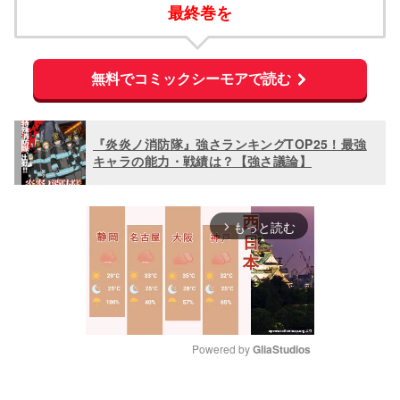
最終巻を
無料でコミックシーモアで読む
『炎炎ノ消防隊』強さランキングTOP25！最強
キャラの能力・戦績は？【強さ議論】
もっと読む
arrow_forward_ios
Powered by 
GliaStudios
M