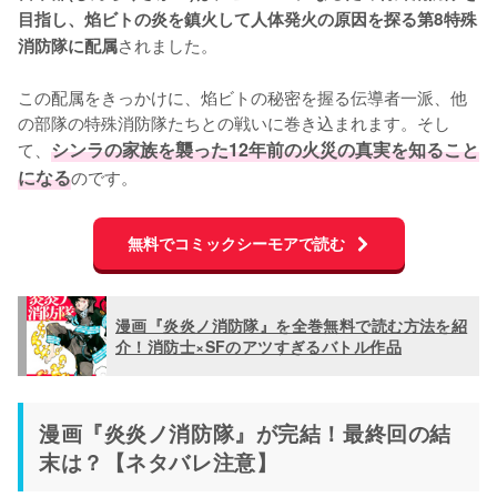
目指し、焰ビトの炎を鎮火して人体発火の原因を探る第8特殊
されました。

消防隊に配属
この配属をきっかけに、焰ビトの秘密を握る伝導者一派、他
の部隊の特殊消防隊たちとの戦いに巻き込まれます。そし
て、
シンラの家族を襲った12年前の火災の真実を知ること
になる
のです。
無料でコミックシーモアで読む
漫画『炎炎ノ消防隊』を全巻無料で読む方法を紹
介！消防士×SFのアツすぎるバトル作品
漫画『炎炎ノ消防隊』が完結！最終回の結
末は？【ネタバレ注意】