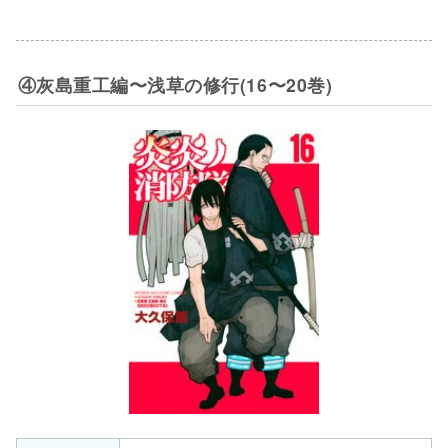
④灰島重工編〜浅草の修行(16〜20巻)