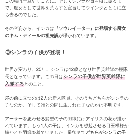
この場は一旦引くことに。そしてシンラが首を縦に振るま
で、魔女として世界を荒らすと宣言してウインクとともに立
ち去るのでした。

その容姿から、インカは
『ソウルイーター』に登場する魔女
が囁かれています。
のキム・ディールの祖先説
③シンラの子供が登場！
世界が変わり、25年。シンラは42歳となり世界英雄隊の極隊
長となっています。この日は
シンラの子供が世界英雄隊に
入隊する
とのこと。

扉の前に立つのは2人の新入隊員。そのうちどちらがシンラの
子なのか、そして誰との間に生まれた子なのかは不明です。

アーサーを思わせる髪型の子の羽織にはアイリスの花が描か
れています。もう1人の子は、インカを想起させる目玉模様が
描かれた羽織を着ていました。最後まで
どちらがシンラの子