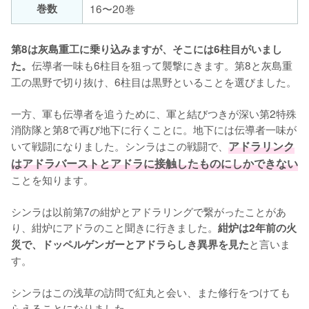
巻数
16〜20巻
第8は灰島重工に乗り込みますが、そこには6柱目がいまし
伝導者一味も6柱目を狙って襲撃にきます。第8と灰島重
た。
工の黒野で切り抜け、6柱目は黒野といることを選びました。

一方、軍も伝導者を追うために、軍と結びつきが深い第2特殊
消防隊と第8で再び地下に行くことに。地下には伝導者一味が
いて戦闘になりました。シンラはこの戦闘で、
アドラリンク
はアドラバーストとアドラに接触したものにしかできない
ことを知ります。

シンラは以前第7の紺炉とアドラリングで繋がったことがあ
り、紺炉にアドラのこと聞きに行きました。
紺炉は2年前の火
と言いま
災で、ドッペルゲンガーとアドラらしき異界を見た
す。

シンラはこの浅草の訪問で紅丸と会い、また修行をつけても
らえることになりました。