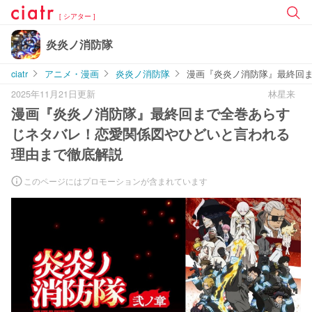
[ シアター ]
炎炎ノ消防隊
ciatr
アニメ・漫画
炎炎ノ消防隊
漫画『炎炎ノ消防隊』最終回
2025年11月21日更新
林星来
漫画『炎炎ノ消防隊』最終回まで全巻あらす
じネタバレ！恋愛関係図やひどいと言われる
理由まで徹底解説
このページにはプロモーションが含まれています