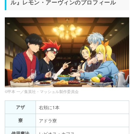
ル』レモン・アーヴィンのプロフィール
©甲本 一／集英社・マッシュル製作委員会
アザ
右頬に1本
寮
アドラ寮
使用魔法
レビオス・カフス