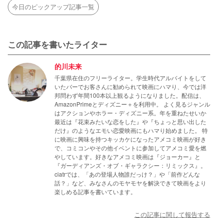
今日のピックアップ記事一覧
この記事を書いたライター
的川未来
千葉県在住のフリーライター。学生時代アルバイトをして
いたバーでお客さんに勧められて映画にハマり、今では洋
邦問わず年間100本以上観るようになりました。配信は、
AmazonPrimeとディズニー＋を利用中。 よく見るジャンル
はアクションやホラー・ディズニー系。年を重ねたせいか
最近は『花束みたいな恋をした』や『ちょっと思い出した
だけ』のようなエモい恋愛映画にもハマり始めました。 特
に映画に興味を持つキッカケになったアメコミ映画が好き
で、コミコンやその他イベントに参加してアメコミ愛を燃
やしています。好きなアメコミ映画は『ジョーカー』と
『ガーディアンズ・オブ・ギャラクシー：リミックス』。
ciatrでは、「あの登場人物誰だっけ？」や「前作どんな
話？」など、みなさんのモヤモヤを解決できて映画をより
楽しめる記事を書いています。
この記事に関して報告する