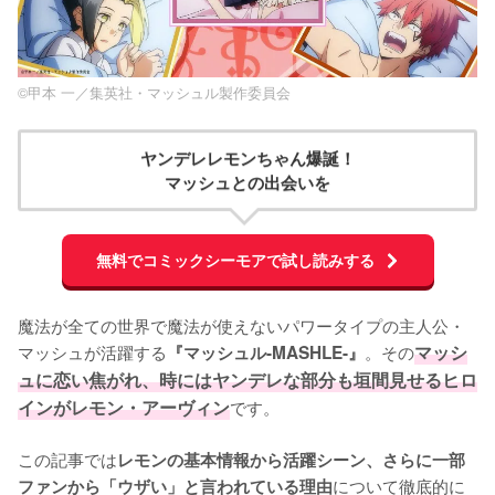
©甲本 一／集英社・マッシュル製作委員会
ヤンデレレモンちゃん爆誕！
マッシュとの出会いを
無料でコミックシーモアで試し読みする
魔法が全ての世界で魔法が使えないパワータイプの主人公・
マッシュが活躍する
。その
マッシ
『マッシュル-MASHLE-』
ュに恋い焦がれ、時にはヤンデレな部分も垣間見せるヒロ
インがレモン・アーヴィン
です。

この記事では
レモンの基本情報から活躍シーン、さらに一部
について徹底的に
ファンから「ウザい」と言われている理由