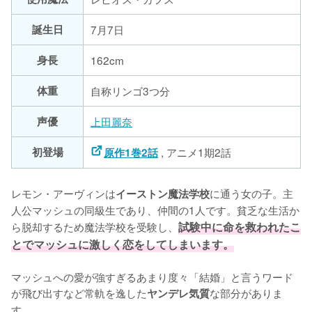
誕生日
7月7日
身長
162cm
体重
自称リンゴ3つ分
声優
上田麗奈
初登場
, アニメ1期2話
原作1巻2話
レモン・アーヴィンは
に通う女の子。主
イーストン魔法学校
人公マッシュの同級生であり、仲間の1人です。貧乏な生活か
ら脱却するため魔法学校を受験し、
試験中に命を救われたこ
とでマッシュに激しく恋をしてしまいます。
マッシュへの愛が強すぎるあまり度々「結婚」と言うワード
が飛び出すなど常軌を逸した
な部分がありま
ヤンデレ気質
す。