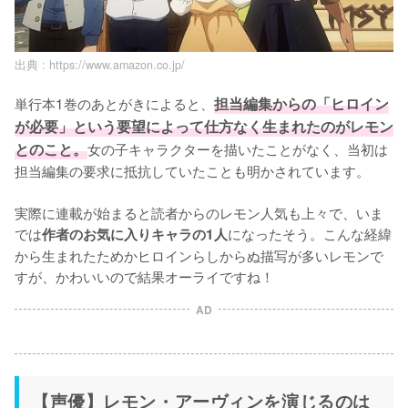
出典 :
https://www.amazon.co.jp/
単行本1巻のあとがきによると、
担当編集からの「ヒロイン
が必要」という要望によって仕方なく生まれたのがレモン
とのこと。
女の子キャラクターを描いたことがなく、当初は
担当編集の要求に抵抗していたことも明かされています。

実際に連載が始まると読者からのレモン人気も上々で、いま
では
になったそう。こんな経緯
作者のお気に入りキャラの1人
から生まれたためかヒロインらしからぬ描写が多いレモンで
すが、かわいいので結果オーライですね！
AD
【声優】レモン・アーヴィンを演じるのは