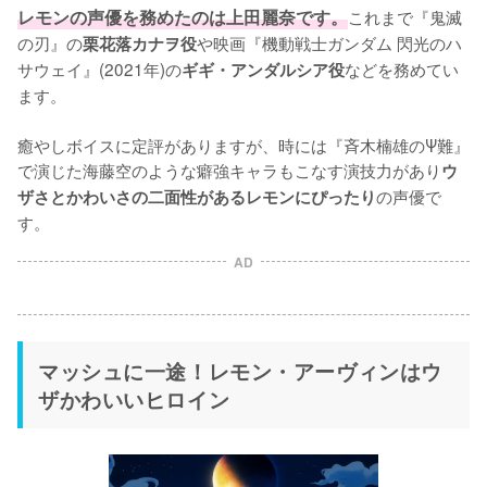
レモンの声優を務めたのは上田麗奈です。
これまで『鬼滅
の刃』の
や映画『機動戦士ガンダム 閃光のハ
栗花落カナヲ役
サウェイ』(2021年)の
などを務めてい
ギギ・アンダルシア役
ます。

癒やしボイスに定評がありますが、時には『斉木楠雄のΨ難』
で演じた海藤空のような癖強キャラもこなす演技力があり
ウ
の声優で
ザさとかわいさの二面性があるレモンにぴったり
す。
AD
マッシュに一途！レモン・アーヴィンはウ
ザかわいいヒロイン