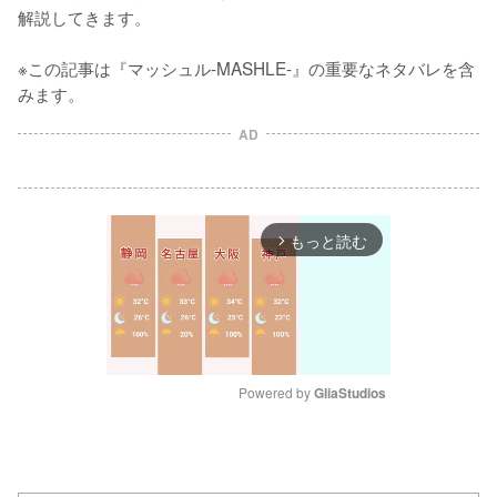
解説してきます。

※この記事は『マッシュル-MASHLE-』の重要なネタバレを含
みます。
AD
もっと読む
arrow_forward_ios
Powered by 
GliaStudios
M
u
t