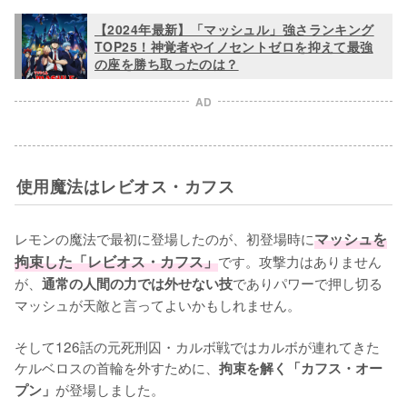
【2024年最新】「マッシュル」強さランキング
TOP25！神覚者やイノセントゼロを抑えて最強
の座を勝ち取ったのは？
AD
使用魔法はレビオス・カフス
レモンの魔法で最初に登場したのが、初登場時に
マッシュを
拘束した「レビオス・カフス」
です。攻撃力はありません
が、
でありパワーで押し切る
通常の人間の力では外せない技
マッシュが天敵と言ってよいかもしれません。

そして126話の元死刑囚・カルボ戦ではカルボが連れてきた
ケルベロスの首輪を外すために、
拘束を解く「カフス・オー
が登場しました。
プン」