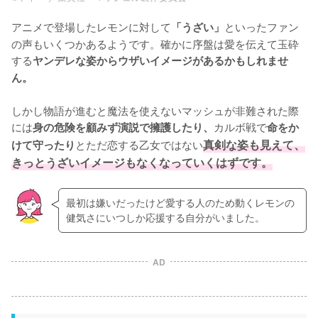
アニメで登場したレモンに対して
といったファン
「うざい」
の声もいくつかあるようです。確かに序盤は愛を伝えて玉砕
する
ヤンデレな姿からウザいイメージがあるかもしれませ
ん。
しかし物語が進むと魔法を使えないマッシュが非難された際
には
カルボ戦で
身の危険を顧みず演説で擁護したり、
命をか
とただ恋する乙女ではない
真剣な姿も見えて、
けて守ったり
きっとうざいイメージもなくなっていくはずです。
最初は嫌いだったけど愛する人のため動くレモンの
健気さにいつしか応援する自分がいました。
AD