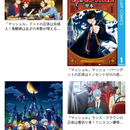
「マッシュル」ドットの正体は自戒
人！覚醒後はあざの本数が増える？
実はかっこいい熱い男を解説
「マッシュル」マッシュ・バーンデ
ットの正体はイノセントゼロの息
子！？魔法が使えない男の真相に迫
る
『マッシュル』ランス・クラウンの
正体は裏切り者！？シスコン優等生
の偽物説を言及