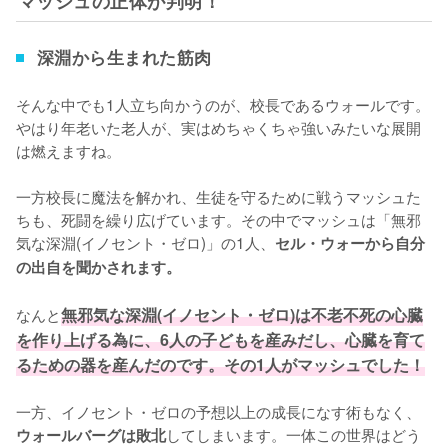
マッシュの正体が判明！
深淵から生まれた筋肉
そんな中でも1人立ち向かうのが、校長であるウォールです。
やはり年老いた老人が、実はめちゃくちゃ強いみたいな展開
は燃えますね。

一方校長に魔法を解かれ、生徒を守るために戦うマッシュた
ちも、死闘を繰り広げています。その中でマッシュは「無邪
気な深淵(イノセント・ゼロ)」の1人、
セル・ウォーから自分
の出自を聞かされます。
なんと
無邪気な深淵(イノセント・ゼロ)は不老不死の心臓
を作り上げる為に、6人の子どもを産みだし、心臓を育て
るための器を産んだのです。その1人がマッシュでした！
一方、イノセント・ゼロの予想以上の成長になす術もなく、
してしまいます。一体この世界はどう
ウォールバーグは敗北