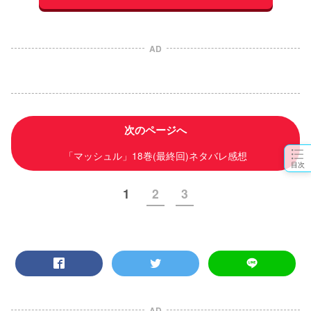
AD
次のページへ
「マッシュル」18巻(最終回)ネタバレ感想
目次
1
2
3
AD