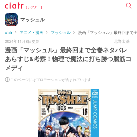
[ シアター ]
マッシュル
ciatr
アニメ・漫画
マッシュル
漫画「マッシュル」最終回まで
2024年11月8日更新
北野太基
漫画「マッシュル」最終回まで全巻ネタバレ
あらすじ&考察！物理で魔法に打ち勝つ脳筋コ
メディ
このページにはプロモーションが含まれています