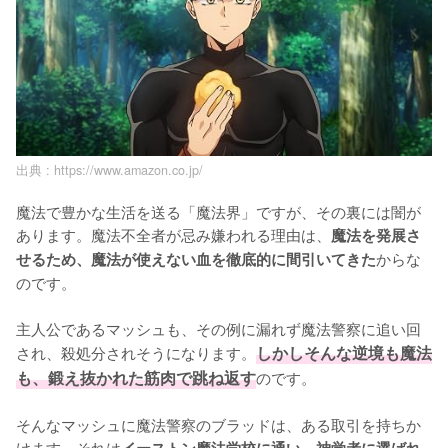
出典 :
https://www.amazon.co.jp/
魔法で豊かな生活を送る「魔法界」ですが、その裏には闇が
あります。魔法不全者が忌み嫌われる理由は、
魔法を発展さ
からな
せるため、魔法が使えない血を徹底的に間引いてきた
のです。

主人公であるマッシュも、その例に漏れず魔法警察に追い回
され、殺処分されそうになります。
しかしそんな逆境も魔法
も、鍛え抜かれた筋肉で跳ね返す
のです。

そんなマッシュに魔法警察のブラッドは、ある取引を持ちか
けます。それは
イーストン魔法学校に通い、神覚者に選ばれ