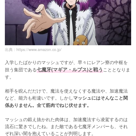
出典 :
https://www.amazon.co.jp/
入学したばかりのマッシュですが、早々にレアン寮の中枢を
担う集団である
七魔牙(マギア・ルプス)と戦う
こととなりま
す。

相手を睨んだだけで、魔法を使えなくする魔法や、加速魔法
など、能力も桁違いです。しかし
マッシュにはそんなこと関
係ありません。全て筋肉でねじ伏せます。
マッシュの鍛え抜かれた肉体は、加速魔法すら凌駕するのは
流石に驚きでしたね。また敵である七魔牙メンバーも、それ
ぞれ深い闇を抱えていることが判明します。
