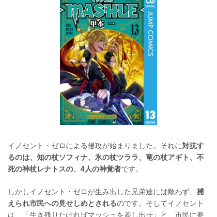
イノセント・ゼロによる侵攻が始まりました。それに
対抗す
るのは、知の杖ソフィナ、氷の杖ツララ、竜の杖アギト、不
です。

死の神杖レナトスの、4人の神覚者
しかしイノセント・ゼロが生み出した兄弟達には敵わず、
捕
のです。そしてイノセント
えられ市民への見せしめとされる
は、「生き残りたければマッシュを差し出せ」と、市民に要