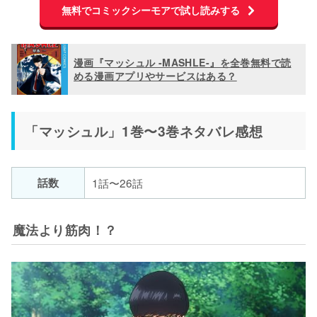
無料でコミックシーモアで試し読みする
漫画『マッシュル -MASHLE-』を全巻無料で読
める漫画アプリやサービスはある？
「マッシュル」1巻〜3巻ネタバレ感想
話数
1話〜26話
魔法より筋肉！？