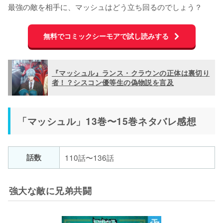
無料でコミックシーモアで試し読みする
『マッシュル』ランス・クラウンの正体は裏切り
者！？シスコン優等生の偽物説を言及
「マッシュル」13巻〜15巻ネタバレ感想
話数
110話〜136話
強大な敵に兄弟共闘