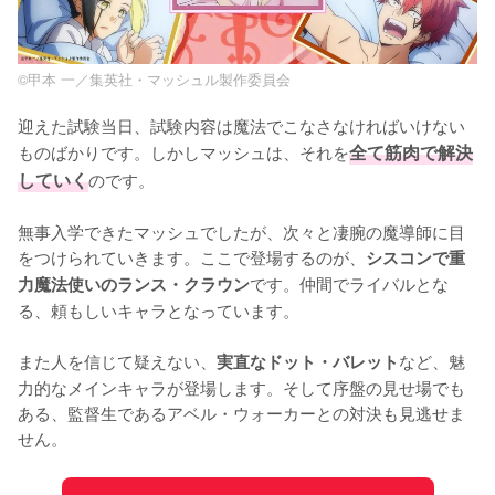
©甲本 一／集英社・マッシュル製作委員会
迎えた試験当日、試験内容は魔法でこなさなければいけない
ものばかりです。しかしマッシュは、それを
全て筋肉で解決
していく
のです。

無事入学できたマッシュでしたが、次々と凄腕の魔導師に目
をつけられていきます。ここで登場するのが、
シスコンで重
です。仲間でライバルとな
力魔法使いのランス・クラウン
る、頼もしいキャラとなっています。

また人を信じて疑えない、
など、魅
実直なドット・バレット
力的なメインキャラが登場します。そして序盤の見せ場でも
ある、監督生であるアベル・ウォーカーとの対決も見逃せま
せん。