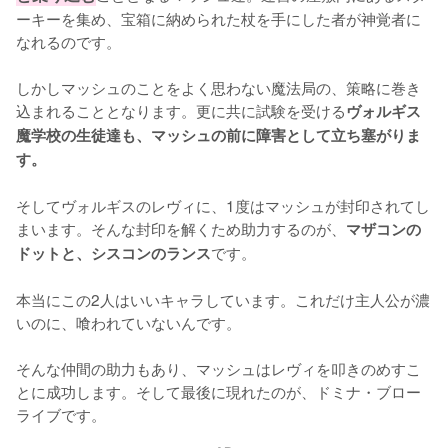
ーキーを集め、宝箱に納められた杖を手にした者が神覚者に
なれるのです。

しかしマッシュのことをよく思わない魔法局の、策略に巻き
込まれることとなります。更に共に試験を受ける
ヴォルギス
魔学校の生徒達も、マッシュの前に障害として立ち塞がりま
す。
そしてヴォルギスのレヴィに、1度はマッシュが封印されてし
まいます。そんな封印を解くため助力するのが、
マザコンの
です。

ドットと、シスコンのランス
本当にこの2人はいいキャラしています。これだけ主人公が濃
いのに、喰われていないんです。

そんな仲間の助力もあり、マッシュはレヴィを叩きのめすこ
とに成功します。そして最後に現れたのが、ドミナ・ブロー
ライブです。