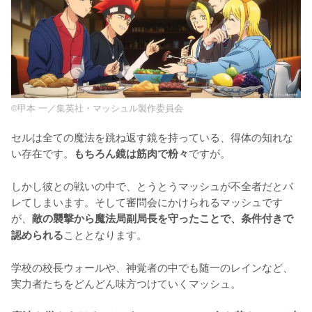
©甲本 一／集英社・マッシュル製作委員会
セルは全ての魔法を跳ね返す鏡を持っている、得体の知れな
い存在です。
ですが。

もちろん鏡は筋肉で粉々
しかし彼との戦いの中で、とうとうマッシュが不全者だとバ
レてしまいます。そして審問会にかけられるマッシュです
が、
敵の襲撃から魔法局副局長を守ったことで、条件付きで
こととなります。

認められる
学校の校長ウォールや、神覚者の中でも随一のレインなど、
実力者たちをどんどん味方つけていくマッシュ。
