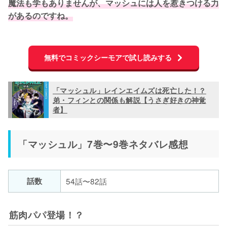
魔法も学もありませんが、マッシュには人を惹きつける力
があるのですね。
無料でコミックシーモアで試し読みする
「マッシュル」レインエイムズは死亡した！？
弟・フィンとの関係も解説【うさぎ好きの神覚
者】
「マッシュル」7巻〜9巻ネタバレ感想
話数
54話〜82話
筋肉パパ登場！？