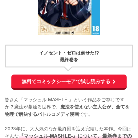
イノセント・ゼロは倒せた!?
最終巻を
無料でコミックシーモアで試し読みする
皆さん『マッシュル-MASHLE-』という作品をご存じです
か？魔法が蔓延る世界で、
魔法を使えない主人公が、全てを
です。

物理で解決するバトルコメディ漫画
2023年に、大人気のなか最終回を迎え完結した本作。今回は
そんな
『マッシュル-MASHLE-』について、最新巻までの