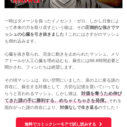
一時はダメージを負ったイノセント・ゼロ。しかし日食によ
って本来の力を取り戻すという彼は、その
圧倒的な強さでマ
これにはさすがのマッシュ
ッシュの心臓を引き抜きました！
も倒れ込みます。

心臓を抜き取られ、完全に動きを止められたマッシュ。メリ
アドールが人工心臓を埋め込むも、蘇生には66.6時間必要と
聞かされ、フィンたちは絶望します。

その頃マッシュは、白い空間にいました。扉の上に座る謎の
存在に、蘇生する対価として、大切な記憶を置いていっても
らうと言われるマッシュ。しかし彼は、
対価を奪うため伸び
てきた謎の手に勝利する、めちゃくちゃさを発揮。
それを
面白がった謎の存在により、
のでした！
対価なしで生き返る
無料でコミックシーモアで試し読みする