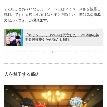
そんなことお構いなしに、マッシュはマイペースさを披露し
勝利。ですが直後に七魔牙は不要と判断した、
無邪気な淵源
のセル・ウォーが現れます。
「マッシュル」アベルは死亡した！？3本線の神
覚者候補説やその強さを解説
AD
人を魅了する筋肉