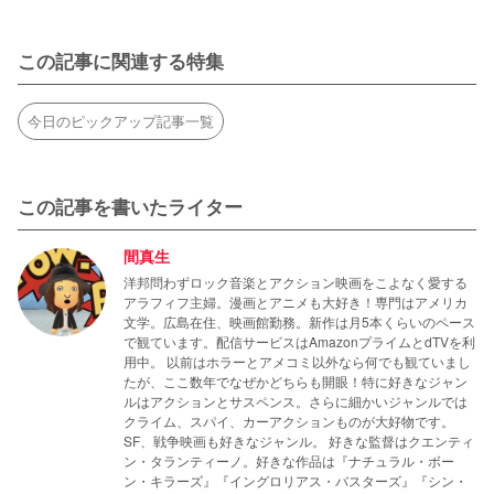
この記事に関連する特集
今日のピックアップ記事一覧
この記事を書いたライター
間真生
洋邦問わずロック音楽とアクション映画をこよなく愛する
アラフィフ主婦。漫画とアニメも大好き！専門はアメリカ
文学。広島在住、映画館勤務。新作は月5本くらいのペース
で観ています。配信サービスはAmazonプライムとdTVを利
用中。 以前はホラーとアメコミ以外なら何でも観ていまし
たが、ここ数年でなぜかどちらも開眼！特に好きなジャン
ルはアクションとサスペンス。さらに細かいジャンルでは
クライム、スパイ、カーアクションものが大好物です。
SF、戦争映画も好きなジャンル。 好きな監督はクエンティ
ン・タランティーノ。好きな作品は『ナチュラル・ボー
ン・キラーズ』『イングロリアス・バスターズ』『シン・