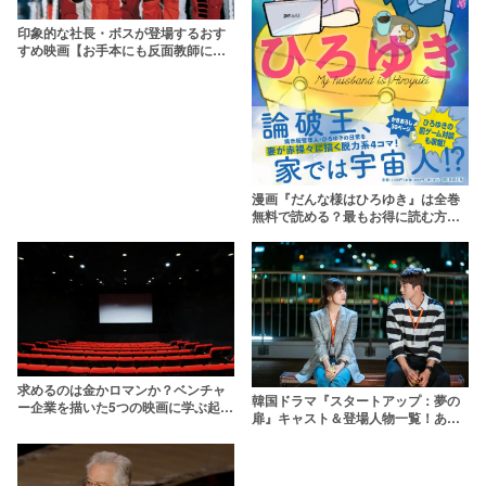
印象的な社長・ボスが登場するおす
すめ映画【お手本にも反面教師に
も】
漫画『だんな様はひろゆき』は全巻
無料で読める？最もお得に読む方法
を調査
求めるのは金かロマンか？ベンチャ
韓国ドラマ『スタートアップ：夢の
ー企業を描いた5つの映画に学ぶ起業
扉』キャスト＆登場人物一覧！あら
のポイント
すじや視聴率も