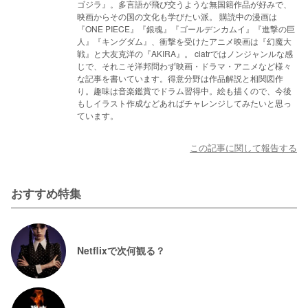
ゴジラ』。多言語が飛び交うような無国籍作品が好みで、
映画からその国の文化も学びたい派。 購読中の漫画は
『ONE PIECE』『銀魂』『ゴールデンカムイ』『進撃の巨
人』『キングダム』、衝撃を受けたアニメ映画は『幻魔大
戦』と大友克洋の『AKIRA』。 ciatrではノンジャンルな感
じで、それこそ洋邦問わず映画・ドラマ・アニメなど様々
な記事を書いています。得意分野は作品解説と相関図作
り。趣味は音楽鑑賞でドラム習得中。絵も描くので、今後
もしイラスト作成などあればチャレンジしてみたいと思っ
ています。
この記事に関して報告する
おすすめ特集
Netflixで次何観る？