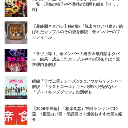
一覧！現在の様子や卒業後の活躍も紹介【イッテ
Q】
【最終回ネタバレ】Netflix「脱出おひとり島3」結
ばれたカップルのその後を解説！全メンバーのプ
ロフィール
「ラヴ上等 1」全メンバーの過去＆最終話ネタバ
レ！結果・成立したカップルやその現在とは？退
学理由を解説
続編「ラヴ上等」シーズン2はいつから？メンバー
解説！「ラストコール」キャバ嬢や小指がない
「ブレイキングダウン」出演者も
【2026年最新】『相席食堂』神回ランキング30
選！1番面白い回・伝説回は？爆笑おすすめ回を紹
介！