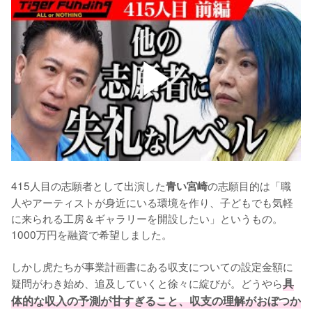
415人目の志願者として出演した
の志願目的は「職
青い宮崎
人やアーティストが身近にいる環境を作り、子どもでも気軽
に来られる工房＆ギャラリーを開設したい」というもの。
1000万円を融資で希望しました。

しかし虎たちが事業計画書にある収支についての設定金額に
疑問がわき始め、追及していくと徐々に綻びが。どうやら
具
体的な収入の予測が甘すぎること、収支の理解がおぼつか