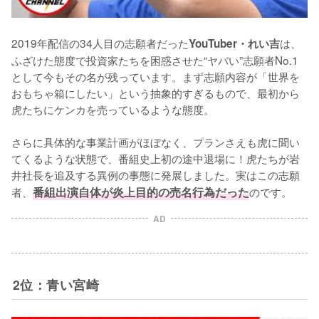
2019年配信の34人目の志願者だった
は、
YouTuber・れい吉
ふざけた態度で投資家たちを困惑させた“ヤバい”志願者No.1
として今もその名が残っています。まず志願内容が「世界を
おもちゃ箱にしたい」という抽象的すぎるもので、最初から
虎たちにケンカを売っているような態度。

さらに具体的な事業計画がほぼなく、プランさえも虎に聞い
てくるような状態で、番組史上初の途中退場に！虎たちが岩
井社長を追及する異例の事態に発展しました。実はこの志願
者、
番組出演自体が炎上目的の売名行為だった
のです。
AD
2位：青い宮崎