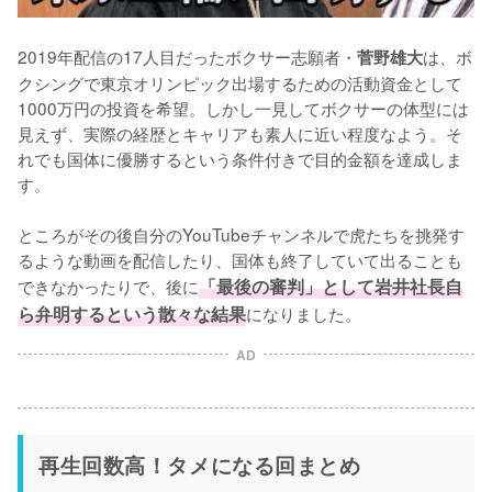
2019年配信の17人目だったボクサー志願者・
は、ボ
菅野雄大
クシングで東京オリンピック出場するための活動資金として
1000万円の投資を希望。しかし一見してボクサーの体型には
見えず、実際の経歴とキャリアも素人に近い程度なよう。そ
れでも国体に優勝するという条件付きで目的金額を達成しま
す。

ところがその後自分のYouTubeチャンネルで虎たちを挑発す
るような動画を配信したり、国体も終了していて出ることも
できなかったりで、後に
「最後の審判」として岩井社長自
ら弁明するという散々な結果
になりました。
AD
再生回数高！タメになる回まとめ