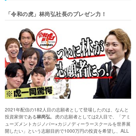
「令和の虎」林尚弘社長のプレゼン力！
2021年配信の182人目の志願者として登場したのは、なんと
投資家側である
。虎の志願者としては2人目で、「アミ
林尚弘
ューズメントカジノバー×カジノディーラースクールを世界展
開したい」という志願目的で1000万円の投資を希望し、ALL