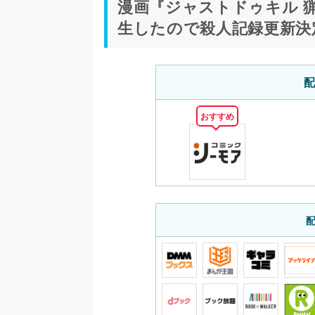
漫画『ジャストドゥキル 
生したので殺人記録更新決
配
おすすめ