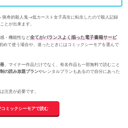
ル 猟奇的殺人鬼→低カースト女子高生に転生したので殺人記録
ことが出来ます。

感・機能性など
全てがバランスよく揃った電子書籍サービ
初めて使う場合や、迷ったときにはコミックシーモアを選んで
。マイナー作品だけでなく、有名作品も一部無料で読むこと
0冊
やレンタルプランもあるので自分にあった
制の読み放題プラン
は注意が必要です。
でコミックシーモアで読む