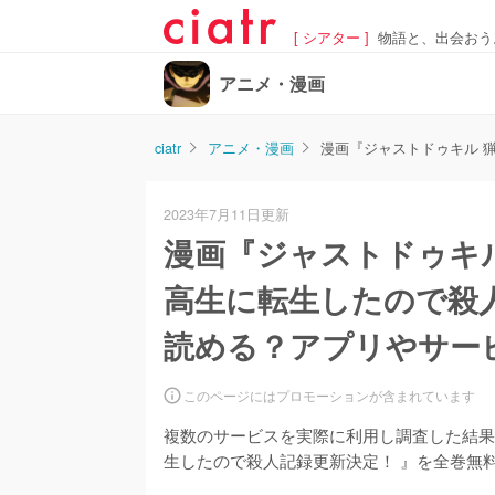
[ シアター ]
物語と、出会おう
アニメ・漫画
ciatr
アニメ・漫画
漫画『ジャストドゥキル 
2023年7月11日更新
漫画『ジャストドゥキ
高生に転生したので殺
読める？アプリやサー
このページにはプロモーションが含まれています
複数のサービスを実際に利用し調査した結果
生したので殺人記録更新決定！ 』を
全巻無