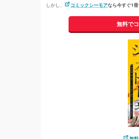
しかし、
コミックシーモア
なら今すぐ1冊
無料で
無料