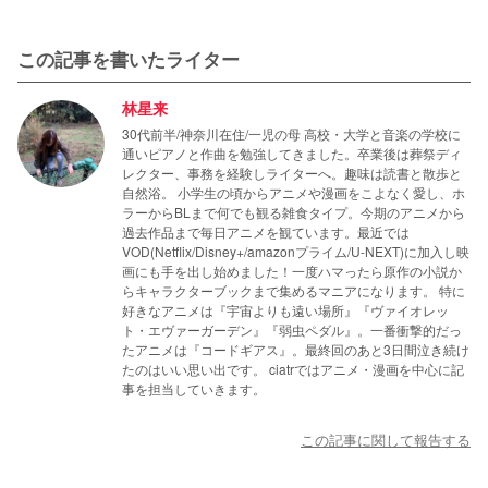
この記事を書いたライター
林星来
30代前半/神奈川在住/一児の母 高校・大学と音楽の学校に
通いピアノと作曲を勉強してきました。卒業後は葬祭ディ
レクター、事務を経験しライターへ。趣味は読書と散歩と
自然浴。 小学生の頃からアニメや漫画をこよなく愛し、ホ
ラーからBLまで何でも観る雑食タイプ。今期のアニメから
過去作品まで毎日アニメを観ています。最近では
VOD(Netflix/Disney+/amazonプライム/U-NEXT)に加入し映
画にも手を出し始めました！一度ハマったら原作の小説か
らキャラクターブックまで集めるマニアになります。 特に
好きなアニメは『宇宙よりも遠い場所』『ヴァイオレッ
ト・エヴァーガーデン』『弱虫ペダル』。一番衝撃的だっ
たアニメは『コードギアス』。最終回のあと3日間泣き続け
たのはいい思い出です。 ciatrではアニメ・漫画を中心に記
事を担当していきます。
この記事に関して報告する