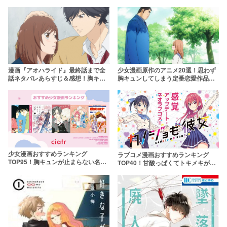
漫画『アオハライド』最終話まで全
少女漫画原作のアニメ20選！思わず
話ネタバレあらすじ＆感想！胸キュ
胸キュンしてしまう定番恋愛作品た
ンが止まらない王道青春少女漫画
ち
少女漫画おすすめランキング
ラブコメ漫画おすすめランキング
TOP95！胸キュンが止まらない名作
TOP40！甘酸っぱくてトキメキが止
から最新の話題作まで
まらない