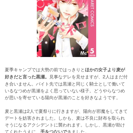
夏季キャンプでは大勢の前ではっきりと
ほかの女子より麦が
見事なデレを見せますが、2人はまだ付
好きだと言った黒瀬。
き合いません。バイト先では黒瀬と同じく騎士として働いて
いるなつめが黒瀬をよく思っていない様子。どうやらなつめ
が思いを寄せている陽向が黒瀬のことを好きなようです。

麦と黒瀬は2人で夏祭りに行きますが、陽向が邪魔をしてきて
デートを妨害されました。しかも、麦は不良に財布を取られ
そうになるアクシデントに襲われます。しかし、黒瀬が助け
てくれたうえに、
きました。

手をつないで