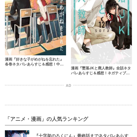
漫画『好きな子がめがねを忘れた』
各巻ネタバレあらすじ＆感想！中学
漫画『墜落JKと廃人教師』全話ネタ
生の尊いゼロ距離ラブコメ
バレあらすじ＆感想！ネガティブ
JK×廃人教師のラブコメディ
AD
「アニメ・漫画」の人気ランキング
『十字架のろくにん』最終話までネタバレあらす