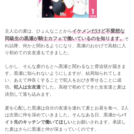
主人公の麦は、ひょんなことから
イケメンだけど不愛想な
同級生の黒瀬が騎士カフェで働いているのを知ります。
そ
れ以降、何かと関わるようになり、黒瀬のおかげで高校に入
り初めての女友達もできました。

しかし、そんな麦のもとへ黒瀬と関わるなと脅迫状が届きま
す。黒瀬に知られないようにしますが、結局知られてしま
い、あえて仲良くすることで犯人をおびき寄せることに成
功。
でした。高校で初めてできた女友達と麦は
犯人は女友達
決別して落ち込みます。

麦を心配した黒瀬は自分の友達を連れて麦とお昼を食べ、2人
は次第に仲を深めていきました。そんなある日、黒瀬から
バ
とお願いされます。承諾し
イト先のキッチンで働いてほしい
た麦はさらに黒瀬と仲が深まっていくのです。