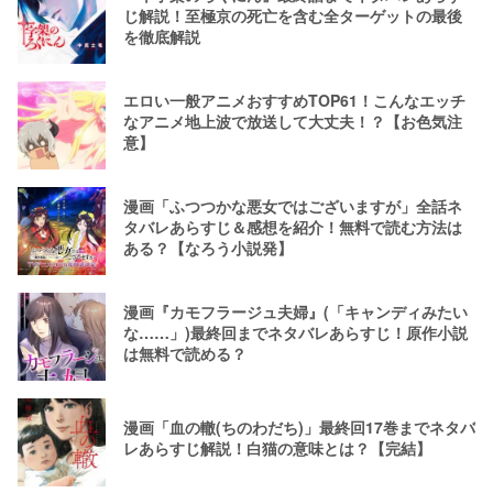
じ解説！至極京の死亡を含む全ターゲットの最後
を徹底解説
エロい一般アニメおすすめTOP61！こんなエッチ
なアニメ地上波で放送して大丈夫！？【お色気注
意】
漫画「ふつつかな悪女ではございますが」全話ネ
タバレあらすじ＆感想を紹介！無料で読む方法は
ある？【なろう小説発】
漫画『カモフラージュ夫婦』(「キャンディみたい
な……」)最終回までネタバレあらすじ！原作小説
は無料で読める？
漫画「血の轍(ちのわだち)」最終回17巻までネタバ
レあらすじ解説！白猫の意味とは？【完結】