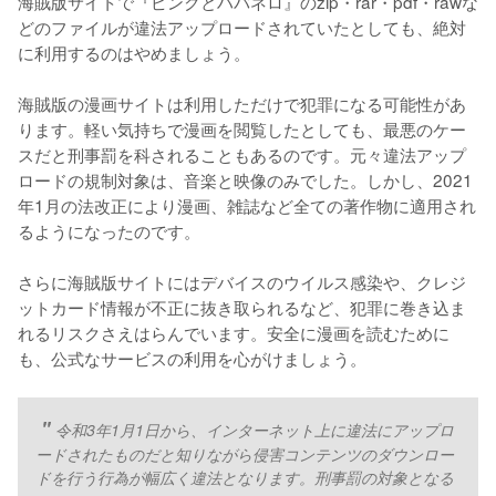
海賊版サイトで『ピンクとハバネロ』のzip・rar・pdf・rawな
どのファイルが違法アップロードされていたとしても、絶対
に利用するのはやめましょう。
海賊版の漫画サイトは利用しただけで犯罪になる可能性があ
ります。軽い気持ちで漫画を閲覧したとしても、最悪のケー
スだと刑事罰を科されることもあるのです。元々違法アップ
ロードの規制対象は、音楽と映像のみでした。しかし、2021
年1月の法改正により漫画、雑誌など全ての著作物に適用され
るようになったのです。
さらに海賊版サイトにはデバイスのウイルス感染や、クレジ
ットカード情報が不正に抜き取られるなど、犯罪に巻き込ま
れるリスクさえはらんでいます。安全に漫画を読むために
も、公式なサービスの利用を心がけましょう。
令和3年1月1日から、インターネット上に違法にアップロ
ードされたものだと知りながら侵害コンテンツのダウンロー
ドを行う行為が幅広く違法となります。刑事罰の対象となる