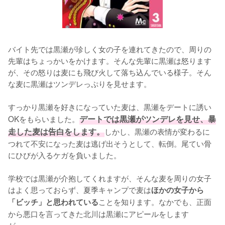
バイト先では黒瀬が珍しく女の子を連れてきたので、周りの
先輩はちょっかいをかけます。そんな先輩に黒瀬は怒ります
が、その怒りは麦にも飛び火して落ち込んでいる様子。そん
な麦に黒瀬はツンデレっぷりを見せます。

すっかり黒瀬を好きになっていた麦は、黒瀬をデートに誘い
OKをもらいました。
デートでは黒瀬がツンデレを見せ、暴
走した麦は告白をします。
しかし、黒瀬の表情が変わるに
つれて不安になった麦は逃げ出そうとして、転倒。尾てい骨
にひびが入るケガを負いました。

学校では黒瀬が介抱してくれますが、そんな麦を周りの女子
はよく思っておらず、夏季キャンプで麦は
ほかの女子から
ことを知ります。なかでも、正面
「ビッチ」と思われている
から悪口を言ってきた北川は黒瀬にアピールをします
が……。