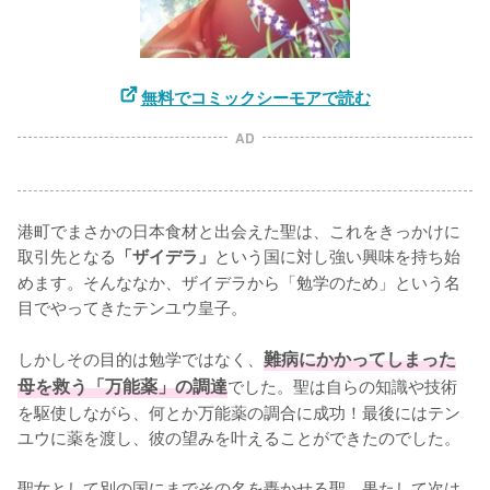
無料でコミックシーモアで読む
AD
港町でまさかの日本食材と出会えた聖は、これをきっかけに
取引先となる
という国に対し強い興味を持ち始
「ザイデラ」
めます。そんななか、ザイデラから「勉学のため」という名
目でやってきたテンユウ皇子。

しかしその目的は勉学ではなく、
難病にかかってしまった
母を救う「万能薬」の調達
でした。聖は自らの知識や技術
を駆使しながら、何とか万能薬の調合に成功！最後にはテン
ユウに薬を渡し、彼の望みを叶えることができたのでした。

聖女として別の国にまでその名を轟かせる聖。果たして次は