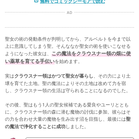
無料でコミックシーモアで読む
AD
聖女の術の発動条件が判明してから、アルベルトを今まで以
上に意識してしまう聖。そんななか聖女の術を使いこなせる
ようになった彼女は、
この魔法をクラウスナー領の畑に使
い薬草を育てる手伝い
を始めます。

実は
、その力により土
クラウスナー領はかつて聖女が暮らし
壌を育てた土地。聖の魔法によりその土地は改めて力を宿
し、クラウスナー領の生活は守られることになるのでした。

その後、聖はもう1人の聖女候補である愛良やユーリととも
に、クラウスナー領の森に潜む魔物の討伐に参加。彼らはそ
の力を合わせ大量の魔物を生み出す沼を目指し、最後には
聖
しました。
の魔法で浄化することに成功