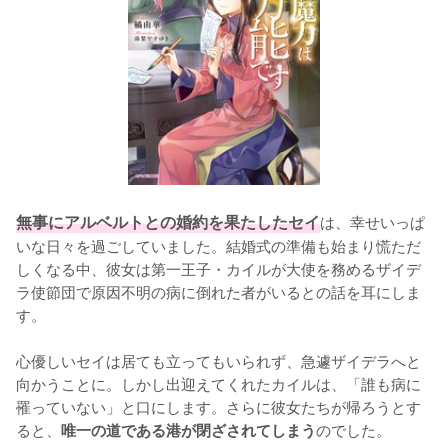
無事にアルベルトとの婚約を果たしたセイ
は、幸せいっぱ
いな日々を過ごしていました。結婚式の準備も始まり慌ただ
しくなる中、彼女は第一王子・カイルが大使を務めるザイデ
ラ使節団で原因不明の病に倒れた者がいるとの話を耳にしま
す。

心優しいセイは居ても立ってもいられず、急遽ザイデラへと
向かうことに。しかし出迎えてくれたカイルは、「誰も病に
罹っていない」と口にします。さらに彼女たちが帰ろうとす
ると、
のでした。

唯一の道である港が閉ざされてしまう