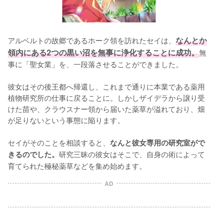
アルベルトの故郷であるホーク領を訪れたセイは、
なんとか
領内にある2つの黒い沼を無事に浄化することに成功。
無
事に「聖女業」を、一段落させることができました。

彼女はその後王都へ帰還し、これまで通りに本業である薬用
植物研究所の仕事に戻ることに。しかしザイデラから譲り受
けた苗や、クラウスナー領から届いた薬草が溢れており、畑
が足りないという事態に陥ります。

セイがそのことを相談すると、
なんと彼女専用の研究室がで
研究三昧の彼女はそこで、自身の術によって
きるのでした。
育てられた極秘薬草などを集め始めます。
AD