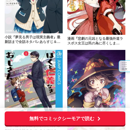
小説『夢見る男子は現実主義者』最
漫画『悲劇の元凶となる最強外道ラ
新話まで全話ネタバレあらすじ＆感
スボス女王は民の為に尽くしま
想！すれ違いが止まらない新感覚ラ
す。』最新話まで全話ネタバレあら
ブコメ
すじ＆感想！極悪女王が女神のよう
な女王に！？【ラス為】
目次
無料でコミックシーモアで読む
漫画『ぼくと仁義なきおじさん』最