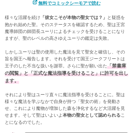
無料でコミックシーモアで読む
様々な活躍を続け
と疑惑を
「彼女こそが本物の聖女では？」
抱かれ始めた聖。そのステータスを確認するため、聖は王宮
魔導師団の師団長ユーリによるチェックを受けることになり
ますが、聖のレベルの高さゆえユーリの鑑定は失敗。

しかしユーリは聖の使用した魔法を見て聖女と確信し、その
旨を国王へ報告します。それを受けて国王ジークフリートは
王子のした不当な扱いを謝罪。さらに聖が願い出た
「禁書庫
の閲覧」と「正式な魔法指導を受けること」に許可を出し
ます。
それにより聖はユーリ直々に魔法指導を受けることに。聖は
様々な魔法を学ぶなかで自身が持つ「聖女の術」を発動さ
せ、これにより魔物が増加した森を浄化するなど大活躍を見
せます。そして聖はいよいよ
こ
本物の聖女として認められる
とになるのでした。