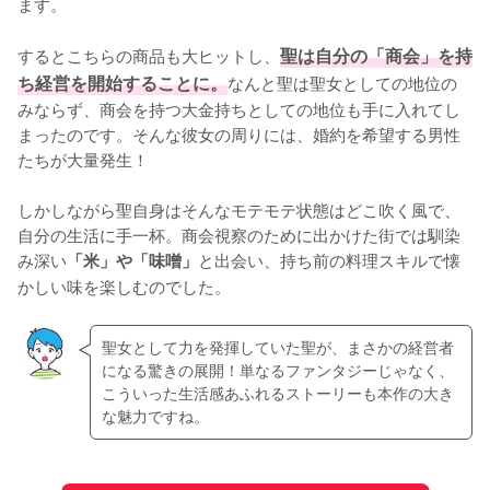
ます。

するとこちらの商品も大ヒットし、
聖は自分の「商会」を持
ち経営を開始することに。
なんと聖は聖女としての地位の
みならず、商会を持つ大金持ちとしての地位も手に入れてし
まったのです。そんな彼女の周りには、婚約を希望する男性
たちが大量発生！

しかしながら聖自身はそんなモテモテ状態はどこ吹く風で、
自分の生活に手一杯。商会視察のために出かけた街では馴染
み深い
と出会い、持ち前の料理スキルで懐
「米」や「味噌」
かしい味を楽しむのでした。
聖女として力を発揮していた聖が、まさかの経営者
になる驚きの展開！単なるファンタジーじゃなく、
こういった生活感あふれるストーリーも本作の大き
な魅力ですね。