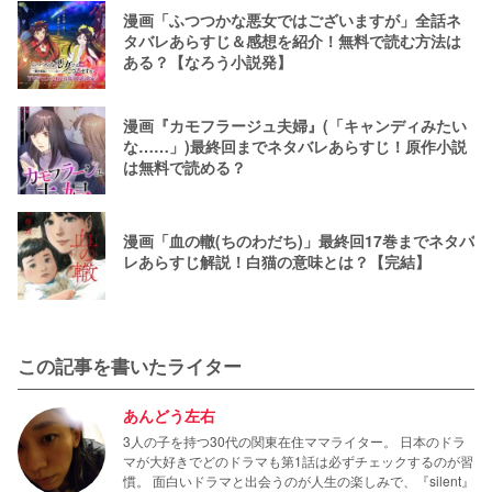
漫画「ふつつかな悪女ではございますが」全話ネ
タバレあらすじ＆感想を紹介！無料で読む方法は
ある？【なろう小説発】
漫画『カモフラージュ夫婦』(「キャンディみたい
な……」)最終回までネタバレあらすじ！原作小説
は無料で読める？
漫画「血の轍(ちのわだち)」最終回17巻までネタバ
レあらすじ解説！白猫の意味とは？【完結】
この記事を書いたライター
あんどう左右
3人の子を持つ30代の関東在住ママライター。 日本のドラ
マが大好きでどのドラマも第1話は必ずチェックするのが習
慣。 面白いドラマと出会うのが人生の楽しみで、『silent』