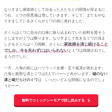
なりすまし家政婦として出会った人たちとの関係が深まるに
つれ、ミワの罪悪感は増していきます。そして、またもやな
りすましているさくらがミワの前に表れました。

さくらはミワに自分の口座に振り込まれていた給料を渡そう
としますがミワは断ります。なりすまして生きるミワの浅ま
しさをさくらは一刀両断。さくらに
家政婦を演じ続けること
でしか、今を失わずにはいられない
とミワは指摘されてし
まうのでした。

一方、八海の前にはハリウッド女優・五十嵐凛が表れます。
八海と親密な凛とミワは3人でバーへと向かいます。
嘘のない
は、いったいどんな関係になるのでしょ
凛と嘘だらけのミワ
うかーー。
無料でコミックシーモアで試し読みする