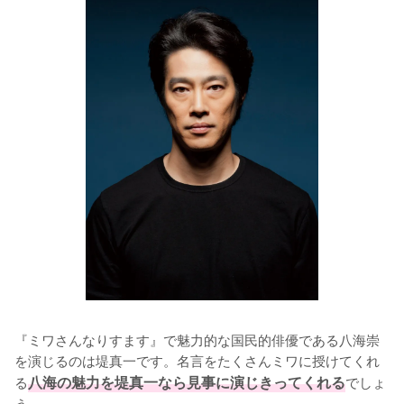
『ミワさんなりすます』で魅力的な国民的俳優である八海崇
を演じるのは堤真一です。名言をたくさんミワに授けてくれ
る
八海の魅力を堤真一なら見事に演じきってくれる
でしょ
う。
