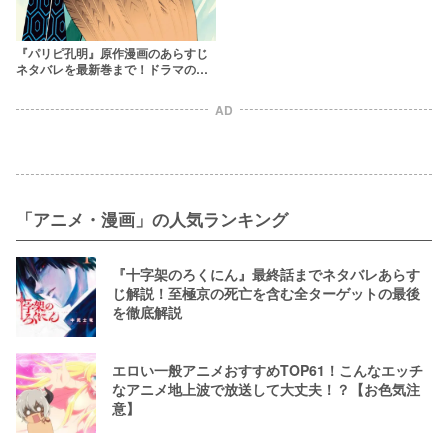
『パリピ孔明』原作漫画のあらすじ
ネタバレを最新巻まで！ドラマの最
終回予想も
AD
「アニメ・漫画」の人気ランキング
『十字架のろくにん』最終話までネタバレあらす
じ解説！至極京の死亡を含む全ターゲットの最後
を徹底解説
エロい一般アニメおすすめTOP61！こんなエッチ
なアニメ地上波で放送して大丈夫！？【お色気注
意】