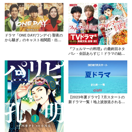
末は原作と同じに？
ドラマ「ONE DAY(ワンデイ) 聖夜の
から騒ぎ」のキャスト相関図・出演
者一覧！名前に隠された花を考察
『フェルマーの料理』の最終回ネタ
バレ・全話あらすじ！ドラマの結末
予想や原作漫画の打ち切り説も
【2023年夏ドラマ】7月スタートの
新ドラマ一覧！地上波放送される注
目作は？