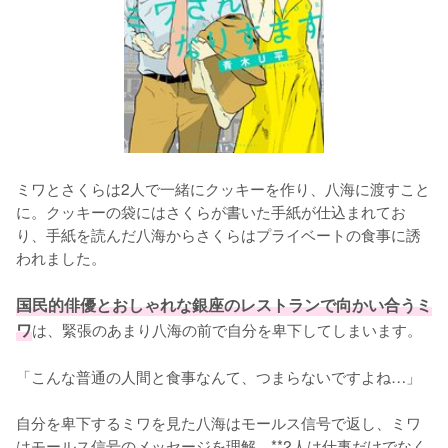
ミワとさくらは2人で一緒にクッキーを作り、八海に渡すこと
に。クッキーの袋にはさくらが書いた手紙が仕込まれてお
り、手紙を読んだ八海からさくらはプライベートの食事に誘
われました。

国民的俳優とおしゃれな銀座のレストランで向かい合うミ
ワ
は、緊張のあまり八海の前で自分を卑下してしまいます。

「こんな普通の人間と食事なんて、つまらないですよね…」

自分を卑下するミワを見た八海はモールス信号で返し、ミワ
はモールス信号のメッセージを理解。**2人は仕事だけでなく