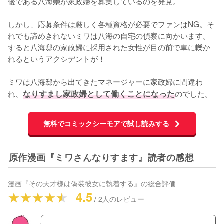
優である八海崇が家政婦を募集しているのを発見。

しかし、応募条件は厳しく各種資格が必要でファンはNG。そ
れでも諦めきれないミワは八海の自宅の偵察に向かいます。
すると八海邸の家政婦に採用された女性が目の前で車に轢か
れるというアクシデントが！

ミワは八海邸から出てきたマネージャーに家政婦に間違わ
れ、
なりすまし家政婦として働くことになった
のでした。
無料でコミックシーモアで試し読みする
原作漫画『ミワさんなりすます』読者の感想
漫画『その天才様は偽装彼女に執着する』
の総合評価
4.5
/
2
人のレビュー