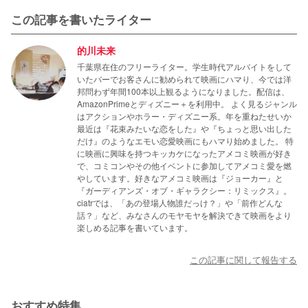
この記事を書いたライター
的川未来
千葉県在住のフリーライター。学生時代アルバイトをして
いたバーでお客さんに勧められて映画にハマり、今では洋
邦問わず年間100本以上観るようになりました。配信は、
AmazonPrimeとディズニー＋を利用中。 よく見るジャンル
はアクションやホラー・ディズニー系。年を重ねたせいか
最近は『花束みたいな恋をした』や『ちょっと思い出した
だけ』のようなエモい恋愛映画にもハマり始めました。 特
に映画に興味を持つキッカケになったアメコミ映画が好き
で、コミコンやその他イベントに参加してアメコミ愛を燃
やしています。好きなアメコミ映画は『ジョーカー』と
『ガーディアンズ・オブ・ギャラクシー：リミックス』。
ciatrでは、「あの登場人物誰だっけ？」や「前作どんな
話？」など、みなさんのモヤモヤを解決できて映画をより
楽しめる記事を書いています。
この記事に関して報告する
おすすめ特集