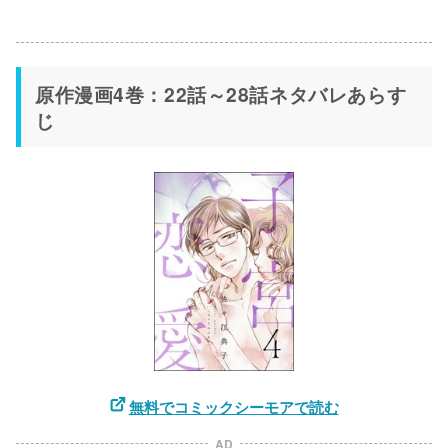
原作漫画4巻：22話～28話ネタバレあらす
じ
無料でコミックシーモアで読む
AD