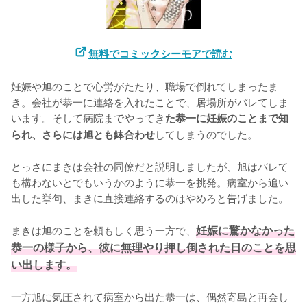
無料でコミックシーモアで読む
妊娠や旭のことで心労がたたり、職場で倒れてしまったま
き。会社が恭一に連絡を入れたことで、居場所がバレてしま
います。そして病院までやってき
た恭一に妊娠のことまで知
してしまうのでした。

られ、さらには旭とも鉢合わせ
とっさにまきは会社の同僚だと説明しましたが、旭はバレて
も構わないとでもいうかのように恭一を挑発。病室から追い
出した挙句、まきに直接連絡するのはやめろと告げました。

まきは旭のことを頼もしく思う一方で、
妊娠に驚かなかった
恭一の様子から、彼に無理やり押し倒された日のことを思
い出します。
一方旭に気圧されて病室から出た恭一は、偶然寄島と再会し