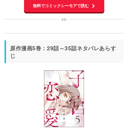
無料でコミックシーモアで読む
AD
原作漫画5巻：29話～35話ネタバレあらす
じ