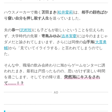
ハウスメーカーで働く
(
松井愛莉
)は、
苫田まき
相手の顔色ばか
を送っていました。

り窺い自分を押し殺す人生
夫の
(
沢村玲
)にも子どもが欲しいということを伝えられ
恭一
ず、大学時代の先輩・
(
吉本実憂
)には今のままじゃ
寄島みゆみ
ダメだと諭されてしまいます。さらには同僚の
(
大貫勇
山手旭
輔
)から「見ていてイライラする」と言われてしまうのでし
た。

そんな中、職場の飲み会終わりに旭からゲームセンターに誘
われたまき。最初は戸惑ったものの、思いがけず楽しい時間
を過ごします。そしてその帰り道、
突然旭にキスをされ
て……！？
AD