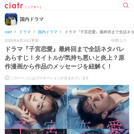
[ シアター ]
国内ドラマ
ciatr
ドラマ
国内ドラマ
ドラマ『子宮恋愛』最終回まで全話ネ
2025年4月16日更新
中野ユウ
ドラマ『子宮恋愛』最終回まで全話ネタバレ
あらすじ！タイトルが気持ち悪いと炎上？原
作漫画から作品のメッセージを紐解く！
このページにはプロモーションが含まれています