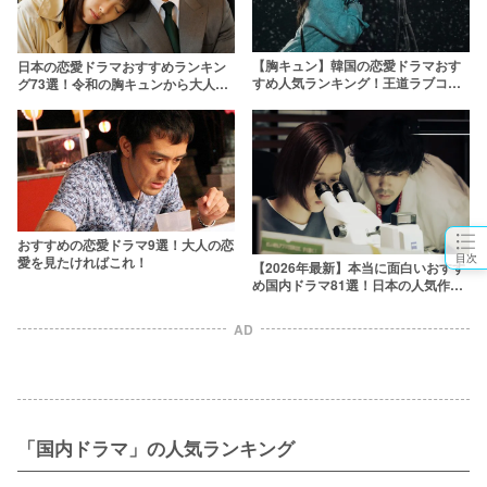
【胸キュン】韓国の恋愛ドラマおす
日本の恋愛ドラマおすすめランキン
すめ人気ランキング！王道ラブコメ
グ73選！令和の胸キュンから大人向
から2024年最新作まで
けドロドロまで【2026年最新】
おすすめの恋愛ドラマ9選！大人の恋
目次
愛を見たければこれ！
【2026年最新】本当に面白いおすす
め国内ドラマ81選！日本の人気作品
を厳選
AD
「国内ドラマ」の人気ランキング