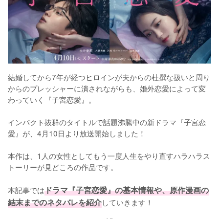
結婚してから7年が経つヒロインが夫からの杜撰な扱いと周り
からのプレッシャーに潰されながらも、婚外恋愛によって変
わっていく『子宮恋愛』。

インパクト抜群のタイトルで話題沸騰中の新ドラマ『子宮恋
愛』が、4月10日より放送開始しました！

本作は、1人の女性としてもう一度人生をやり直すハラハラス
トーリーが見どころの作品です。

本記事では
ドラマ『子宮恋愛』の基本情報や、原作漫画の
結末までのネタバレを紹介
していきます！