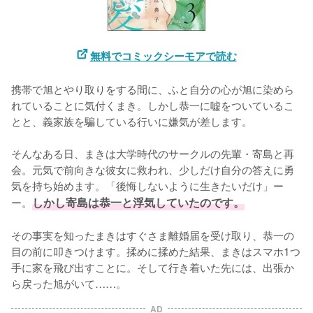
無料でコミックシーモアで読む
携帯で旭とやり取りをする間に、ふと自分の心が旭に染めら
れていることに気付くまき。しかし恭一に嘘をついているこ
とと、義家族を騙している行いに嫌気が差します。

そんなある日、まきは大学時代のサークルの先輩・寄島と再
会。元気で前向きな彼女に救われ、少しだけ自分の答えに勇
気を持ち始めます。「後悔しないように生きたいだけ」ー
ー。
しかし寄島は恭一と浮気していたのです。
その事実を知ったまきはすぐさま離婚届を受け取り、恭一の
目の前に叩きつけます。揉めに揉めた結果、まきはスマホ1つ
手に家を飛び出すことに。そして行き着いた先には、出張か
ら戻った旭がいて……。
AD