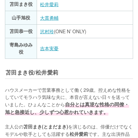
苫田まき役
松井愛莉
山手旭役
大貫勇輔
苫田恭一役
沢村玲
(ONE N’ ONLY)
寄島みゆみ
吉本実憂
役
苫田まき役/松井愛莉
ハウスメーカーで営業事務として働く29歳。控えめな性格を
していてモラハラ気味な夫に、本音が言えない日々を送って
いました。ひょんなことから
自分とは真逆な性格の同僚・
旭と急接近し、少しずつ心惹かれていきます。
主人公の
を演じるのは、俳優だけでなく
苫田まき(とまだまき)
モデルや歌手としても活躍する
です。主な出演作品
松井愛莉