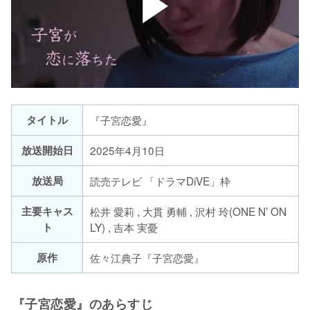
タイトル
『子宮恋愛』
放送開始日
2025年4月10日
放送局
読売テレビ 「ドラマDiVE」枠
主要キャス
松井 愛莉 , 大貫 勇輔 , 沢村 玲(ONE N’ ON
ト
LY) , 吉本 実憂
原作
佐々江典子『子宮恋愛』
『子宮恋愛』のあらすじ