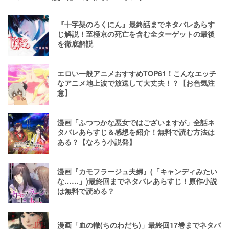
『十字架のろくにん』最終話までネタバレあらす
じ解説！至極京の死亡を含む全ターゲットの最後
を徹底解説
エロい一般アニメおすすめTOP61！こんなエッチ
なアニメ地上波で放送して大丈夫！？【お色気注
意】
漫画「ふつつかな悪女ではございますが」全話ネ
タバレあらすじ＆感想を紹介！無料で読む方法は
ある？【なろう小説発】
漫画『カモフラージュ夫婦』(「キャンディみたい
な……」)最終回までネタバレあらすじ！原作小説
は無料で読める？
漫画「血の轍(ちのわだち)」最終回17巻までネタバ