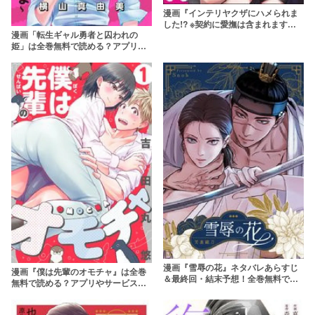
漫画『インテリヤクザにハメられま
した!? ※契約に愛撫は含まれます』
漫画「転生ギャル勇者と囚われの
は全巻無料で読める？アプリやサー
姫」は全巻無料で読める？アプリや
ビスを調査！
サービスを調査！【横山真由美】
漫画『雪辱の花』ネタバレあらすじ
漫画『僕は先輩のオモチャ』は全巻
＆最終回・結末予想！全巻無料で読
無料で読める？アプリやサービスを
めるのかまで調査
調査！