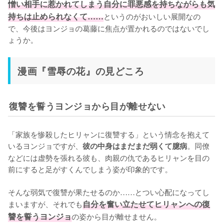
憎い相手に惹かれてしまう自分に罪悪感を持ちながらも気
持ちは止められなくて……
というのがおいしい展開なの
で、今後はヨンジョの葛藤に焦点が置かれるのではないでし
ょうか。
漫画『雪辱の花』の見どころ
復讐を誓うヨンジョから目が離せない
「家族を惨殺したヒリャンに復讐する」という情念を抱えて
いるヨンジョですが、
。同僚
彼の中身はまだまだ弱くて臆病
などには虚勢を張れる彼も、肉親の仇であるヒリャンを目の
前にすると足がすくんでしまう姿が印象的です。

そんな弱気で復讐が果たせるのか……とつい心配になってし
まいますが、それでも
自分を奮い立たせてヒリャンへの復
讐を誓うヨンジョ
の姿から目が離せません。
