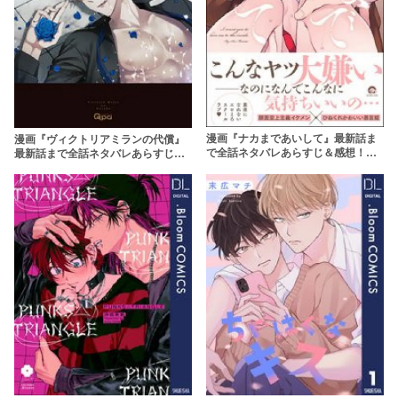
漫画『ナカまであいして』最新話ま
漫画『ヴィクトリアミランの代償』
で全話ネタバレあらすじ＆感想！無
最新話まで全話ネタバレあらすじ＆
料で読む方法はある？
感想！愛し合う2人が出した胸を打つ
答え