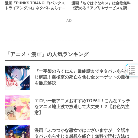
漫画「PUNKS TRIANGLE(パンクス
漫画『ちぐはぐなキス』は全巻無料
トライアングル)」ネタバレあらすじ
で読める？アプリやサービスを調
解説！長野凌大×藤林泰也で実写ドラ
査！
マ化
AD
「アニメ・漫画」の人気ランキング
『十字架のろくにん』最終話までネタバレあらす
目次
じ解説！至極京の死亡を含む全ターゲットの最後
を徹底解説
エロい一般アニメおすすめTOP61！こんなエッチ
なアニメ地上波で放送して大丈夫！？【お色気注
意】
漫画「ふつつかな悪女ではございますが」全話ネ
タバレあらすじ＆感想を紹介！無料で読む方法は