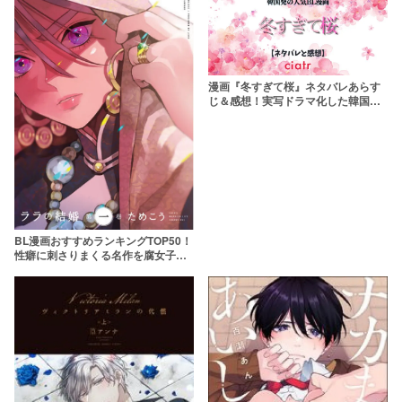
漫画『冬すぎて桜』ネタバレあらす
じ＆感想！実写ドラマ化した韓国発
のBL漫画
BL漫画おすすめランキングTOP50！
性癖に刺さりまくる名作を腐女子が
厳選