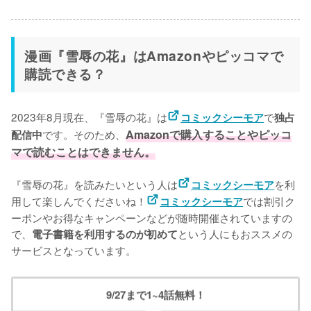
漫画『雪辱の花』はAmazonやピッコマで
購読できる？
2023年8月現在、『雪辱の花』は
で
コミックシーモア
独占
です。そのため、
Amazonで購入することやピッコ
配信中
マで読むことはできません。
『雪辱の花』を読みたいという人は
を利
コミックシーモア
用して楽しんでくださいね！
では割引ク
コミックシーモア
ーポンやお得なキャンペーンなどが随時開催されていますの
で、
という人にもおススメの
電子書籍を利用するのが初めて
サービスとなっています。
9/27まで1~4話無料！