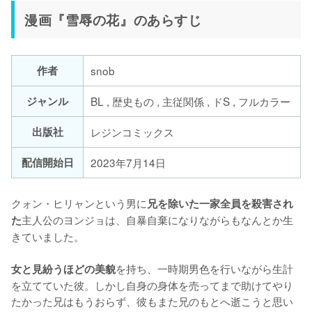
漫画『雪辱の花』のあらすじ
作者
snob
ジャンル
BL , 歴史もの , 主従関係 , ドS , フルカラー
出版社
レジンコミックス
配信開始日
2023年7月14日
クォン・ヒリャンという男に
兄を除いた一家全員を殺害され
主人公のヨンジョは、自暴自棄になりながらもなんとか生
た
きていました。

を持ち、一時期男色を行いながら生計
女と見紛うほどの美貌
を立てていた彼。しかし自身の身体を売ってまで助けてやり
たかった兄はもうおらず、彼もまた兄のもとへ逝こうと思い