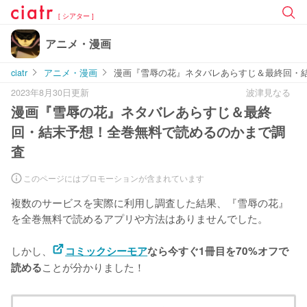
[ シアター ]
アニメ・漫画
ciatr
アニメ・漫画
漫画『雪辱の花』ネタバレあらすじ＆最終回・
2023年8月30日更新
波津見なる
漫画『雪辱の花』ネタバレあらすじ＆最終
回・結末予想！全巻無料で読めるのかまで調
査
このページにはプロモーションが含まれています
複数のサービスを実際に利用し調査した結果、『雪辱の花』
を
全巻無料で読めるアプリや方法はありませんでした。
しかし、
コミックシーモア
なら今すぐ1冊目を70%オフで
ことが分かりました！
読める