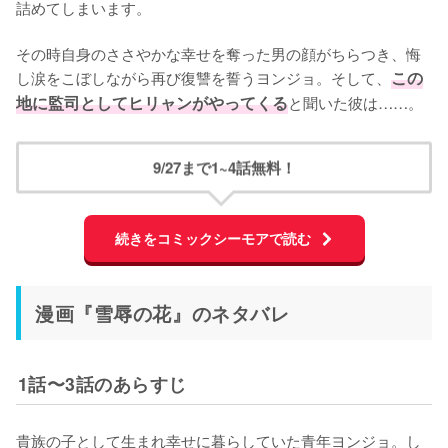
詰めてしまいます。

その時自身のささやかな幸せを奪った男の顔がちらつき、悔
し涙をこぼしながら再び復讐を誓うヨンジョ。そして、
この
地に監司としてヒリャンがやってくる
と聞いた彼は……。
9/27まで1~4話無料！
続きをコミックシーモアで読む
漫画『雪辱の花』のネタバレ
1話〜3話のあらすじ
貴族の子として生まれ幸せに暮らしていた青年ヨンジョ。し