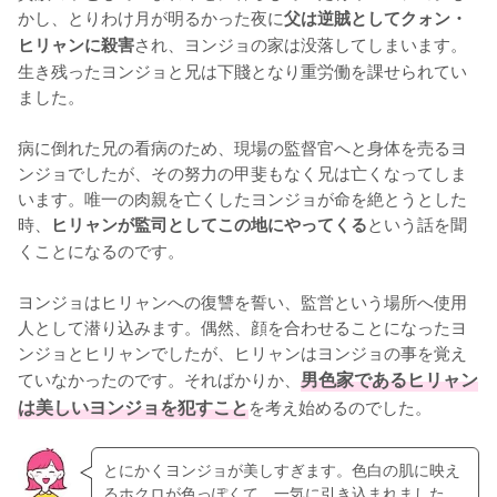
かし、とりわけ月が明るかった夜に
父は逆賊としてクォン・
され、ヨンジョの家は没落してしまいます。
ヒリャンに殺害
生き残ったヨンジョと兄は下賤となり重労働を課せられてい
ました。

病に倒れた兄の看病のため、現場の監督官へと身体を売るヨ
ンジョでしたが、その努力の甲斐もなく兄は亡くなってしま
います。唯一の肉親を亡くしたヨンジョが命を絶とうとした
時、
という話を聞
ヒリャンが監司としてこの地にやってくる
くことになるのです。

ヨンジョはヒリャンへの復讐を誓い、監営という場所へ使用
人として潜り込みます。偶然、顔を合わせることになったヨ
ンジョとヒリャンでしたが、ヒリャンはヨンジョの事を覚え
ていなかったのです。そればかりか、
男色家であるヒリャン
は美しいヨンジョを犯すこと
を考え始めるのでした。
とにかくヨンジョが美しすぎます。色白の肌に映え
るホクロが色っぽくて、一気に引き込まれました。