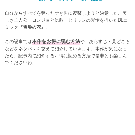
自分からすべてを奪った憎き男に復讐しようと決意した、美
しき主人公・ヨンジョと仇敵・ヒリャンの愛憎を描いたBLコ
ミック
。

『雪辱の花』
この記事では
本作をお得に読む方法
や、あらすじ・見どころ
などをネタバレを交えて紹介していきます。本作が気になっ
たら、記事内で紹介するお得に読める方法で是非とも楽しん
でくださいね。
L
o
/
U
a
n
d
m
e
u
d
t
:
e
1
0
0
.
0
0
%