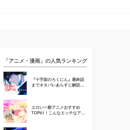
「アニメ・漫画」の人気ランキング
『十字架のろくにん』最終話
までネタバレあらすじ解説！
至極京の死亡を含む全ターゲ
ットの最後を徹底解説
エロい一般アニメおすすめ
TOP61！こんなエッチなアニ
メ地上波で放送して大丈
夫！？【お色気注意】