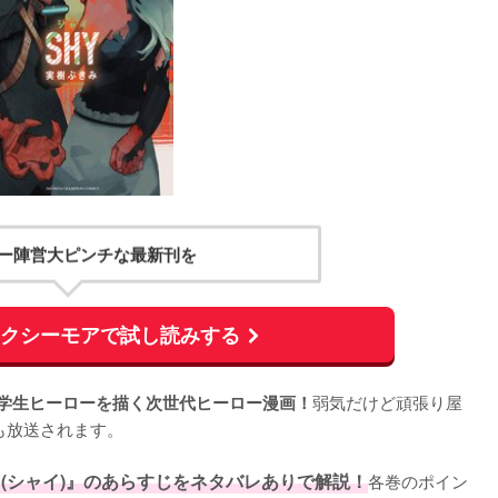
ー陣営大ピンチな最新刊を
ックシーモアで試し読みする
弱気だけど頑張り屋
中学生ヒーローを描く次世代ヒーロー漫画！
も放送されます。

Y(シャイ)』のあらすじをネタバレありで解説！
各巻のポイン