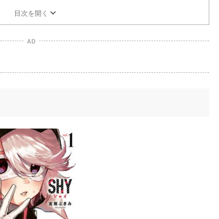
目次を開く
AD