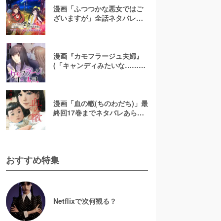
漫画「ふつつかな悪女ではご
ざいますが」全話ネタバレあ
らすじ＆感想を紹介！無料で
読む方法はある？【なろう小
説発】
漫画『カモフラージュ夫婦』
(「キャンディみたいな……」)
最終回までネタバレあらす
じ！原作小説は無料で読め
る？
漫画「血の轍(ちのわだち)」最
終回17巻までネタバレあらす
じ解説！白猫の意味とは？
【完結】
おすすめ特集
Netflixで次何観る？