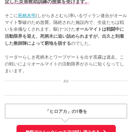
定した災害救助訓練の授業を受けます。
そこに
死柄木弔
(しがらきとむら)率いるヴィラン連合がオール
マイト撃破のため急襲。隔絶された施設内で、生徒たちは戦
いを余儀なくされます。駆けつけた
オールマイトは戦闘中に
活動限界を迎え、死柄木に追い詰められますが、出久と到着
のでした。

した教師陣によって窮地を脱する
リーダーらしき死柄木とワープゲートを出す黒霧は逃走。こ
の戦いによりオールマイトの活動限界がさらに短くなってし
まいます。
AD
「ヒロアカ」の1巻を
無料でコミックシーモアで試し読みする