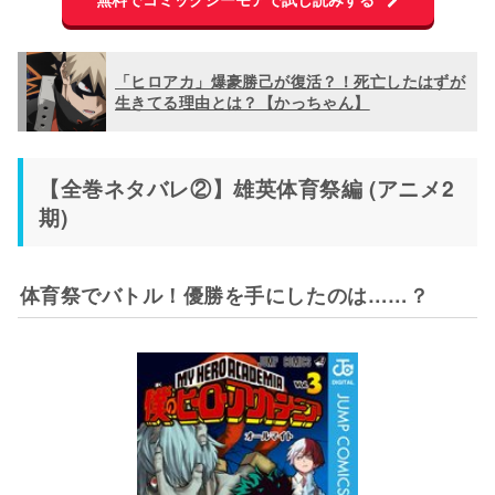
「ヒロアカ」爆豪勝己が復活？！死亡したはずが
生きてる理由とは？【かっちゃん】
【全巻ネタバレ②】雄英体育祭編 (アニメ2
期)
体育祭でバトル！優勝を手にしたのは……？