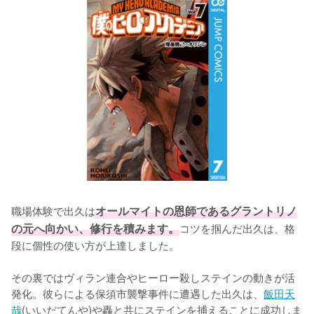
職場体験で出久は
オールマイトの恩師であるグラントリノ
の元へ向かい、修行を積みます。
コツを掴んだ出久は、格
段に個性の使い方が上達しました。

その裏ではヴィラン連合やヒーロー殺しステインの動きが活
発化。彼らによる保須市襲撃事件に遭遇した出久は、
飯田天
哉
(いいだてんや)や轟と共にステインを捕えることに成功しま