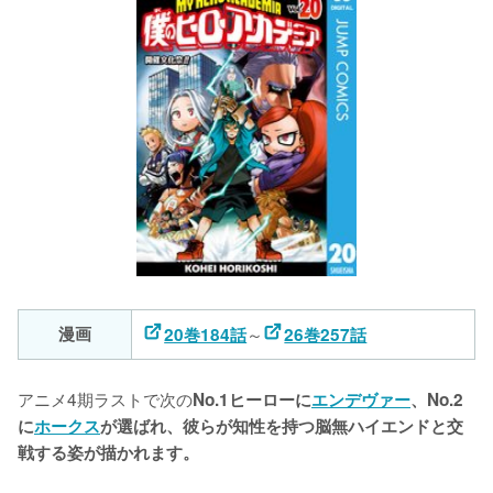
漫画
～
20巻184話
26巻257話
アニメ4期ラストで次の
No.1ヒーローに
エンデヴァー
、No.2
に
ホークス
が選ばれ、彼らが知性を持つ脳無ハイエンドと交
戦する姿が描かれます。