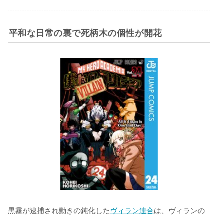
平和な日常の裏で死柄木の個性が開花
黒霧が逮捕され動きの鈍化した
ヴィラン連合
は、ヴィランの