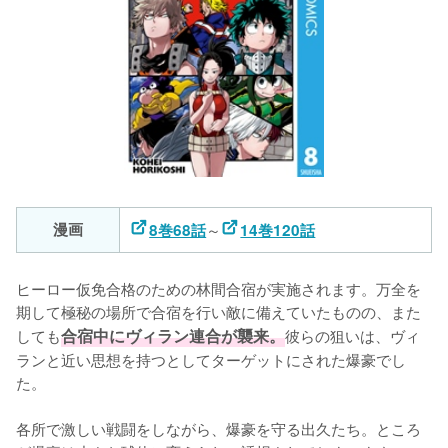
漫画
～
8巻68話
14巻120話
ヒーロー仮免合格のための林間合宿が実施されます。万全を
期して極秘の場所で合宿を行い敵に備えていたものの、また
しても
合宿中にヴィラン連合が襲来。
彼らの狙いは、ヴィ
ランと近い思想を持つとしてターゲットにされた爆豪でし
た。

各所で激しい戦闘をしながら、爆豪を守る出久たち。ところ