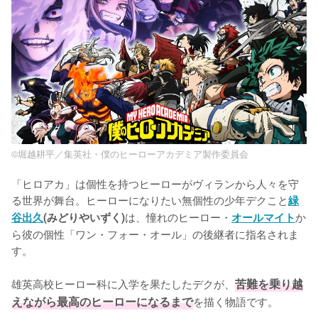
©堀越耕平／集英社・僕のヒーローアカデミア製作委員会
「ヒロアカ」は個性を持つヒーローがヴィランから人々を守
る世界が舞台。ヒーローになりたい無個性の少年デクこと
緑
は、憧れのヒーロー・
か
谷出久
(みどりやいずく)
オールマイト
ら彼の個性「ワン・フォー・オール」の後継者に指名されま
す。

雄英高校ヒーロー科に入学を果たしたデクが、
苦難を乗り越
えながら最高のヒーローになるまで
を描く物語です。