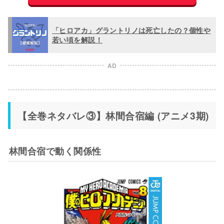
「ヒロアカ」グラントリノは死亡したの？個性や
若い頃を解説！
AD
【全巻ネタバレ③】林間合宿編 (アニメ3期)
林間合宿で動く関係性