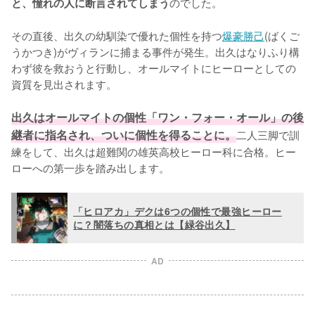
のでした。

と、憧れの人に断言されてしまう
その直後、出久の幼馴染で優れた個性を持つ
爆豪勝己
(ばくご
うかつき)がヴィランに捕まる事件が発生。出久はなりふり構
わず彼を救おうと行動し、オールマイトにヒーローとしての
資質を見出されます。

出久はオールマイトの個性「ワン・フォー・オール」の後
継者に指名され、ついに個性を得ることに。
二人三脚で訓
練をして、出久は超難関の雄英高校ヒーロー科に合格。ヒー
ローへの第一歩を踏み出します。
「ヒロアカ」デクは6つの個性で最強ヒーロー
に？闇落ちの真相とは【緑谷出久】
AD