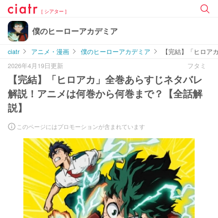
[ シアター ]
僕のヒーローアカデミア
ciatr
アニメ・漫画
僕のヒーローアカデミア
【完結】「ヒロア
2026年4月19日更新
フタミ
【完結】「ヒロアカ」全巻あらすじネタバレ
解説！アニメは何巻から何巻まで？【全話解
説】
このページにはプロモーションが含まれています