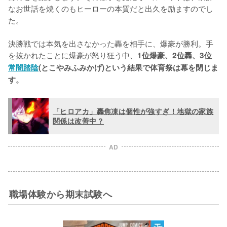
なお世話を焼くのもヒーローの本質だと出久を励ますのでし
た。

決勝戦では本気を出さなかった轟を相手に、爆豪が勝利。手
を抜かれたことに爆豪が怒り狂う中、
1位爆豪、2位轟、3位
常闇踏陰
(とこやみふみかげ)という結果で体育祭は幕を閉じま
す。
「ヒロアカ」轟焦凍は個性が強すぎ！地獄の家族
関係は改善中？
AD
職場体験から期末試験へ