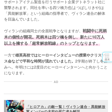
サポートアイテム製造を行うサポート企業デトネラット社に
襲撃されます。同社を率いる四ツ橋力也(よつばしりきや)は
「異能解放軍」という組織の指導者で、ヴィラン連合の解体
を目論んでいました。

ヴィランの組織同士の全面戦争となりますが、
戦闘中に死柄
木の個性が開花。死柄木は四ツ橋を倒し、新たに10万人
以上を擁する「超常解放戦線」のトップとなります。
一方で
雄英高校ではヒーローインタビューの授業やクリスマ
目次
2学期が終了し冬休
ス会などで平和な時間が流れていました。
みへ。年明けには2度目のヒーローインターンへと向かうこと
になります。
AD
「ヒロアカ」の敵一覧！ヴィラン連合・異能解放
軍メンバーの名前や死亡者を解説