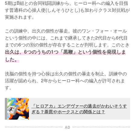
5期はB組との合同戦闘訓練から。ヒーロー科への編入を目指
す普通科の心操人使(しんそうひとし)も加わりクラス対抗戦が
実施されます。

この訓練中、出久の個性が暴走。彼のワン・フォー・オール
という個性の中には、これまで継承してきた2代目から6代目
までの6つの別の個性が存在することが判明します。このとき
出久は、6つのうちの1つ「黒鞭」という個性を発現しま
した。
洗脳の個性を持つ心操は出久の個性の暴走を制止。訓練中の
活躍が認められ、2年からヒーロー科への編入が許可されま
す。
「ヒロアカ」エンデヴァーの過去がかわいそうす
ぎる？荼毘やホークスとの関係とは？
AD