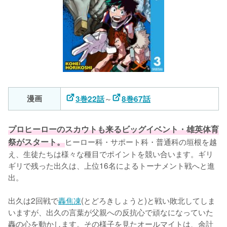
漫画
～
3巻22話
8巻67話
プロヒーローのスカウトも来るビッグイベント・雄英体育
祭がスタート。
ヒーロー科・サポート科・普通科の垣根を越
え、生徒たちは様々な種目でポイントを競い合います。ギリ
ギリで残った出久は、上位16名によるトーナメント戦へと進
出。

出久は2回戦で
轟焦凍
(とどろきしょうと)と戦い敗北してしま
いますが、出久の言葉が父親への反抗心で頑なになっていた
轟の心を動かします。その様子を見たオールマイトは、余計