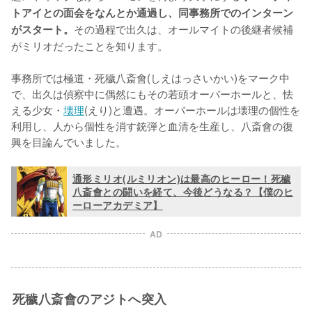
トアイとの面会をなんとか通過し、同事務所でのインターン
その過程で出久は、オールマイトの後継者候補
がスタート。
がミリオだったことを知ります。

事務所では極道・死穢八斎會(しえはっさいかい)をマーク中
で、出久は偵察中に偶然にもその若頭オーバーホールと、怯
える少女・
壊理
(えり)と遭遇。オーバーホールは壊理の個性を
利用し、人から個性を消す銃弾と血清を生産し、八斎會の復
興を目論んでいました。
通形ミリオ(ルミリオン)は最高のヒーロー！死穢
八斎會との闘いを経て、今後どうなる？【僕のヒ
ーローアカデミア】
AD
死穢八斎會のアジトへ突入