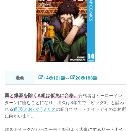
漫画
～
14巻121話
20巻183話
轟と爆豪を除くA組は仮免に合格。
合格者はヒーローイン
ターンに臨むことになり、出久は3年生で「ビッグ3」と謳わ
れる
通形(とおがた)ミリオ
の紹介でサー・ナイトアイの事務所
に向かいます。

超ストイックながらユーモアを何より大事にする
サー・ナイ