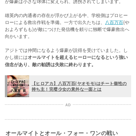
が爆豪は小さな球体に変えられ、誘拐されてしまいます。

雄英内の内通者の存在が浮かび上がる中、学校側はプロヒー
ローによる救出作戦を準備。一方で出久たちは、
八百万百
(や
およろずもも)が敵につけた発信機を頼りに独断で爆豪救出へ
向かいます。

アジトでは仲間になるよう爆豪が説得を受けていました。し
かし彼には
オールマイトを超えるヒーローになるという強い
信念があり、敵の勧誘は失敗に終わります。
【ヒロアカ】八百万百(ヤオモモ)はチート個性の
持ち主！完璧少女の意外な一面とは
AD
オールマイトとオール・フォー・ワンの戦い