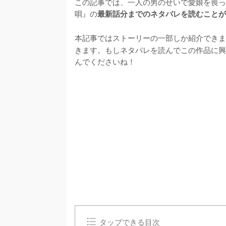
この記事では、一人の男のせいで愛娘を喪っ
唄』の
最新話分までのネタバレを読むことが
本記事ではストーリーの一部しか紹介できま
きます。もしネタバレを読んでこの作品に興
んでくださいね！
/
U
n
m
u
t
e
タップできる目次