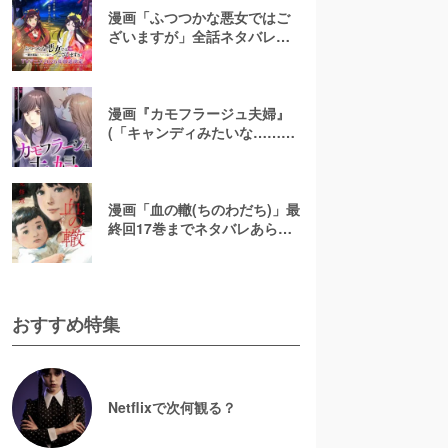
漫画「ふつつかな悪女ではご
ざいますが」全話ネタバレあ
らすじ＆感想を紹介！無料で
読む方法はある？【なろう小
説発】
漫画『カモフラージュ夫婦』
(「キャンディみたいな……」)
最終回までネタバレあらす
じ！原作小説は無料で読め
る？
漫画「血の轍(ちのわだち)」最
終回17巻までネタバレあらす
じ解説！白猫の意味とは？
【完結】
おすすめ特集
Netflixで次何観る？