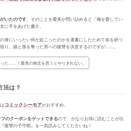
。そのことを愛美が問い詰めると「俺を愛してい
がいたのです
女に手をあげた慶介。

の身にいったい何が起こったのかを遺書にしたためて命を絶つ
宿り、娘と孫を奪った男への復讐を決意するのですが……。
かった……！愛美の無念を思うとやりきれない。
方法は？
は
コミックシーモア
がおすすめ。

ので、かなりお得に読むことが出
オフのクーポンをゲットできる
『復讐の子守唄』を一気読みしてくださいね！