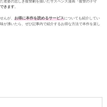
た老婆の悲しき復讐劇を描いたサスペンス漫画『復讐の子守
。

できます
せんが、
お得に本作を読めるサービス
についても紹介してい
味が沸いたら、ぜひ記事内で紹介するお得な方法で本作を楽し
L
o
a
d
e
d
:
1
0
0
.
0
0
%