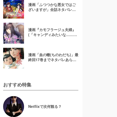
漫画「ふつつかな悪女ではご
ざいますが」全話ネタバレあ
らすじ＆感想を紹介！無料で
読む方法はある？【なろう小
説発】
漫画『カモフラージュ夫婦』
(「キャンディみたいな……」)
最終回までネタバレあらす
じ！原作小説は無料で読め
る？
漫画「血の轍(ちのわだち)」最
終回17巻までネタバレあらす
じ解説！白猫の意味とは？
【完結】
おすすめ特集
Netflixで次何観る？