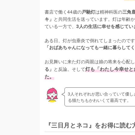
書店で働く44歳の
は精神科医の
戸馳灯
三角
と共同生活を送っています。灯は年齢か
キ」
ている一方で、
3人の生活に幸せを感じてい
ある日、灯が虫垂炎で倒れてしまったのです
「おばあちゃんになっても一緒に暮らしてく
お見舞いに来た灯の両親は娘の将来を心配し
と反論。そして
灯も「わたし今幸せと
る」
た。
3人それぞれが思い合っていて優し
る猫たちもかわいくて最高です。
『三日月とネコ』をお得に読む