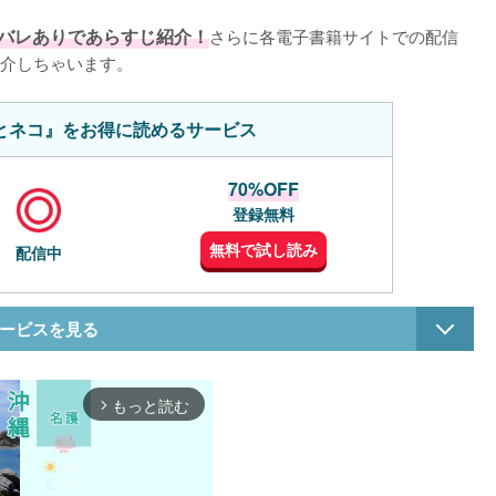
バレありであらすじ紹介！
さらに各電子書籍サイトでの配信
介しちゃいます。
とネコ』をお得に読めるサービス
70%OFF
登録無料
無料で試し読み
配信中
ービスを見る
もっと読む
arrow_forward_ios