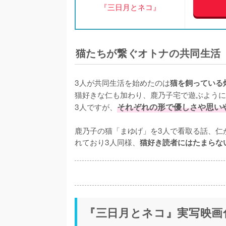
『三日月とネコ』
猫たちが繋ぐオトナの共同生活
3人が共同生活を始めたのは
猫を飼っている
猫好きな仁も加わり、鹿乃子宅で遊ぶように
3人ですが、
それぞれの形で優しさや思い
鹿乃子の猫「まゆげ」を3人で看取る話、仁
れており3人同様、
猫好き読者にはたまらな
『三日月とネコ』実写映画