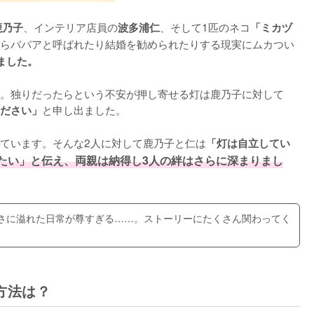
、インテリア店員の
、そして1匹のネコ
鹿乃子
波多浦仁
「ミカヅ
らババアと呼ばれたり結婚を勧められたりする現実にムカつい
ました。
。独りだったらという不安が押し寄せる灯は鹿乃子に対して
と申し出ました。

ださい」
ています。そんな2人に対して鹿乃子と仁は
「灯は自立してい
たい」と伝え、両親は納得し3人の絆はさらに深まりまし
さに溢れた日常が尊すぎる……。ストーリーにたくさん関わってく
方法は？