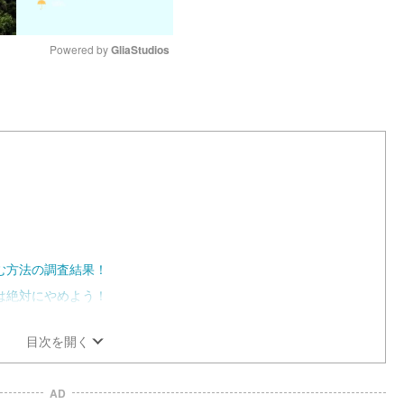
Powered by 
GliaStudios
M
u
t
e
む方法の調査結果！
は絶対にやめよう！
目次を開く
AD