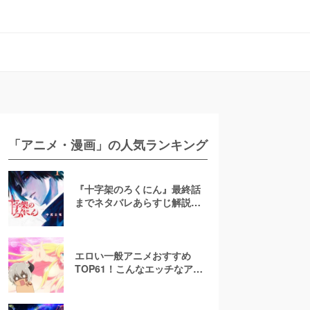
「アニメ・漫画」の人気ランキング
『十字架のろくにん』最終話
までネタバレあらすじ解説！
至極京の死亡を含む全ターゲ
ットの最後を徹底解説
エロい一般アニメおすすめ
TOP61！こんなエッチなアニ
メ地上波で放送して大丈
夫！？【お色気注意】