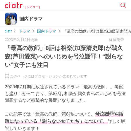
[ シアター ]
国内ドラマ
ciatr
ドラマ
国内ドラマ
「最高の教師」8話は相楽(加藤清史郎)
2023年9月12日更新
斉藤美奈
「最高の教師」8話は相楽(加藤清史郎)が鵜久
森(芦田愛菜)へのいじめを号泣謝罪！“謝らな
い”女子にも注目
このページにはプロモーションが含まれています
2023年7月期に放送されているドラマ「最高の教師」。考察
も盛り上がっており、第8話は相楽が鵜久森へのいじめを号泣
謝罪するなど衝撃的な展開となりました。

この記事では「最高の教師」第8話について、
号泣謝罪や話
題になっている「謝らない女子たち」について、
詳しく解
説していきます！
