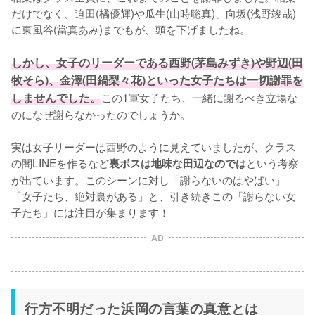
だけでなく、迫田(橘優輝)や瓜生(山時聡真)、向坂(浅野竣哉)
に東風谷(當真あみ)までもが、頭を下げましたね。

しかし、女子のリーダーである西野(茅島みずき)や野辺(田
牧そら)、金澤(田鍋梨々花)といった女子たちは一切謝罪を
しませんでした。
この1軍女子たち、一緒に謝るべき立場な
のになぜ謝らなかったのでしょうか。

実は女子リーダーは西野のように見えていましたが、クラス
の闇LINEを作るなど
という考察
裏ボスは地味な田辺なのでは
が出ています。このシーンに対し「謝らないのはやばい」
「女子たち、絶対裏がある」と、引き続きこの「謝らない女
子たち」には注目が集まります！
AD
行方不明だった浜岡の言葉の真意とは