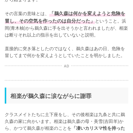
その言葉の意味とは、
「鵜久森は何かを変えようと危険を
冒し、その空気を作ったのは自分だった」
ということ。浜
岡(青木柚)から鵜久森に手を出そうかと言われましたが、相楽
は断りそれ以上の指示を出していないと説明。

直接的に突き落としたのではなく、鵜久森はあの日、危険を
冒してまで何かを変えようとしていたことを明かしました。
AD
相楽が鵜久森に涙ながらに謝罪
クラスメイトたちに土下座をし、その後相楽は九条と共に鵜
久森の家に向かいます。相楽は鵜久森の母・美雪(吉田羊)か
ら、かつて鵜久森が相楽のことを
「凄いカリスマ性を持った