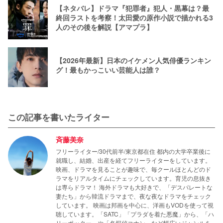
【ネタバレ】ドラマ『犯罪者』犯人・黒幕は？最
終回ラストを考察！太田愛の原作小説で描かれる3
人のその後を解説【アマプラ】
【2026年最新】日本のイケメン人気俳優ランキン
グ！最もかっこいい芸能人は誰？
この記事を書いたライター
斉藤美奈
フリーライター/30代前半/東京都在住 都内の大学卒業後に
就職し、結婚、出産を経てフリーライターをしています。
映画、ドラマを見ることが趣味で、毎クールほとんどのド
ラマをリアルタイムにチェックしています。育児の息抜き
は専らドラマ！ 海外ドラマも大好きで、「デスパレートな
妻たち」から韓流ドラマまで、夜な夜なドラマをチェック
しています。 映画は邦画を中心に、洋画もVODを使って視
聴しています。「SATC」「プラダを着た悪魔」から、「ハ
リーポッター」や「名探偵コナン」など幅広いジャンルを