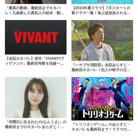
「最高の教師」最終回までネタバ
【2023年夏ドラマ】7月スタートの
レ！九条殺しの真犯人や結末・動機
新ドラマ一覧！地上波放送される注
の考察も！ひどいと言われる理由
目作は？
は？
【全話ネタバレ】前作「VIVANT(ヴ
ィヴァン)1」最終回考察＆伏線一
『ハヤブサ消防団』全話あらすじ・
覧！結末・ラストの意味とは
最終回ネタバレ！犯人や映子の正
体・結末を考察【原作・ドラマ】
「何曜日に生まれたの(なんうま)」の
『トリリオンゲーム』のあらすじ・
最終回までのネタバレあらすじ！す
ネタバレを最終回まで！ドラマの結
いと公文の結末を考察
末や原作漫画のハルの死亡説も考察