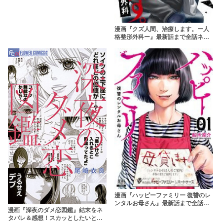
漫画『クズ人間、治療します。ー人
格整形外科ー』最新話まで全話ネタ
バレあらすじ＆感想！脳に触れ人を
追いつめるクズを治す
漫画『ハッピーファミリー 復讐のレ
ンタルお母さん』最新話まで全話ネ
漫画『深夜のダメ恋図鑑』結末をネ
タバレあらすじ＆感想！毒親への復
タバレ＆感想！スカッとしたいとき
讐劇が始まる！