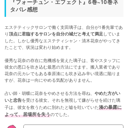
『フォーチュン・エフェクト』6巻~10巻ネ
タバレ感想
エステティックサロンで働く支田璃子は、自分が1番先輩であ
り
していま
頂点に君臨するサロンを自分の城だと考えて満足
した。しかし優秀なエステティシャン・清木花奈がやってき
たことで、状況は変わり始めます。

優秀な花奈の存在に危機感を覚えた璃子は、客やスタッフに
彼女の悪口を吹き込む最悪の方法にでます。搬入業者であり
花奈の元カレでもある泰原湊にも吹き込み辛い境遇に陥りま
すが、花奈は一向にやめる気配がありません。

占い師・胡蝶に花奈をやめさせる方法を尋ね、
やめた方がい
を受ける彼女。それを無視して嫌がらせを続けた璃
いと忠告
子は、彼女を救うために別れたと嘘を吐いていた
湊の暴露に
よって、居場所を失う
のでした。