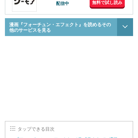
無料で試し読み
配信中
漫画『フォーチュン・エフェクト』を読めるその
他のサービスを見る
L
o
/
U
a
n
d
m
e
u
d
t
:
e
1
0
0
.
0
0
%
タップできる目次