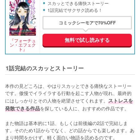
スカッとできる痛快ストーリー
1話完結でサクサク読める！
コミックシーモアで70%OFF
無料で試し読みする
『フォーチュ
ン・エフェク
ト』
1話完結のスカッとストーリー
本作の見どころは、やはりスカッとできる痛快なストーリー
です。傲慢でイライラする行動を起こす人物が現れ、最終的
にはしっかりとその人物を絶望させてくれます。
ストレスを
発散できる作品
を探している人に、おすすめの作品です。

また物語は基本的に1話、もしくは前後編の2話で完結しま
す。そのため1話からでなく、どの話からでも楽しめます。あ
まり時間をかけず、軽く面白い物語を読めるのです。