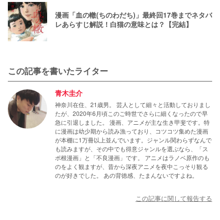
漫画「血の轍(ちのわだち)」最終回17巻までネタバ
レあらすじ解説！白猫の意味とは？【完結】
この記事を書いたライター
青木圭介
神奈川在住、21歳男。 芸人として細々と活動しておりまし
たが、2020年6月頃このご時世でさらに細くなったので早
急に引退しました。 漫画、アニメが主な生き甲斐です。特
に漫画は幼少期から読み漁っており、コツコツ集めた漫画
が本棚に1万冊以上並んでいます。ジャンル関わらずなんで
も読みますが、その中でも得意ジャンルを選ぶなら、「ス
ポ根漫画」と「不良漫画」です。 アニメはラノベ原作のも
のをよく観ますが、昔から深夜アニメを夜中こっそり観る
のが好きでした。 あの背徳感、たまんないですよね。
この記事に関して報告する