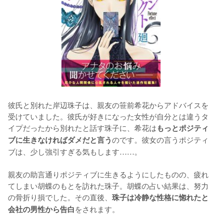
彼氏と別れた岸辺珠子は、親友の笹前希花からアドバイスを
受けていました。彼氏が好きになった女性が自分とは違うタ
イプだったから別れたと話す珠子に、希花は
もっとポジティ
のです。彼女の言うポジティ
ブに生きなければダメだと言う
ブは、少し強引すぎる気もします……。

親友の助言通りポジティブに生きるようにしたものの、疲れ
てしまい胡蝶のもとを訪れた珠子。胡蝶の占い結果は、努力
の骨折り損でした。その直後、
珠子は冷静な性格に惚れたと
をされます。

会社の男性から告白