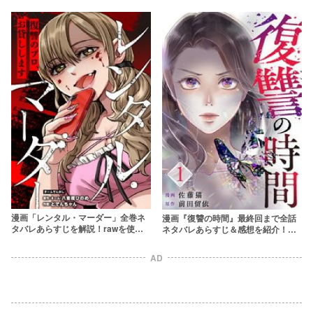
におすすめ
漫画「レンタル・マーダー」全巻ネ
漫画『復讐の時間』最終回まで全話
タバレあらすじを解説！rawを使わ
ネタバレあらすじ＆感想を紹介！
ず無料で読む方法は？
rawやzipを使わず無料で読む方法は
あるの？
AD