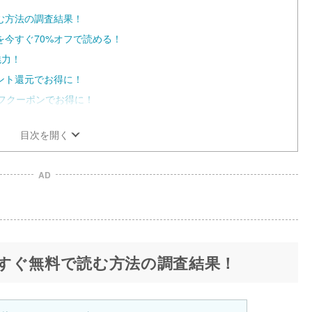
e
む方法の調査結果！
今すぐ70%オフで読める！
魅力！
ント還元でお得に！
%オフクーポンでお得に！
目次を開く
AD
すぐ無料で読む方法の調査結果！