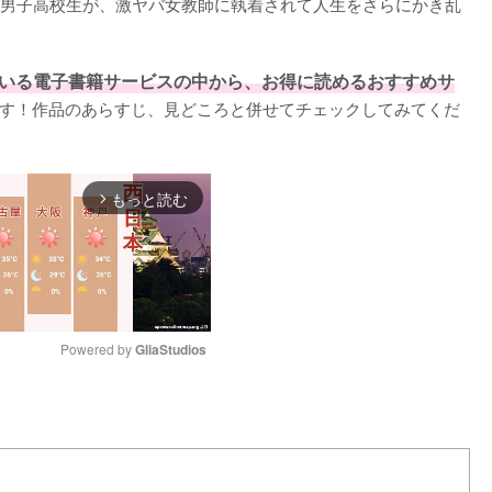
男子高校生が、激ヤバ女教師に執着されて人生をさらにかき乱
いる電子書籍サービスの中から、お得に読めるおすすめサ
す！作品のあらすじ、見どころと併せてチェックしてみてくだ
もっと読む
arrow_forward_ios
Powered by 
GliaStudios
M
u
t