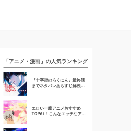
「アニメ・漫画」の人気ランキング
『十字架のろくにん』最終話
までネタバレあらすじ解説！
至極京の死亡を含む全ターゲ
ットの最後を徹底解説
エロい一般アニメおすすめ
TOP61！こんなエッチなアニ
メ地上波で放送して大丈
夫！？【お色気注意】