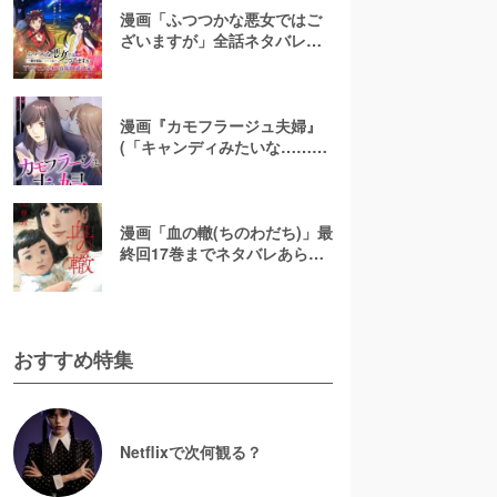
漫画「ふつつかな悪女ではご
ざいますが」全話ネタバレあ
らすじ＆感想を紹介！無料で
読む方法はある？【なろう小
説発】
漫画『カモフラージュ夫婦』
(「キャンディみたいな……」)
最終回までネタバレあらす
じ！原作小説は無料で読め
る？
漫画「血の轍(ちのわだち)」最
終回17巻までネタバレあらす
じ解説！白猫の意味とは？
【完結】
おすすめ特集
Netflixで次何観る？