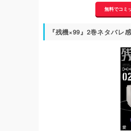
無料でコミ
『残機×99』2巻ネタバレ