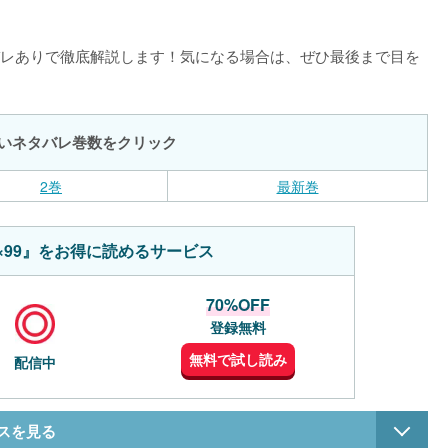
レありで徹底解説します！気になる場合は、ぜひ最後まで目を
いネタバレ巻数をクリック
2巻
最新巻
×99』をお得に読めるサービス
70%OFF
登録無料
無料で試し読み
配信中
スを見る