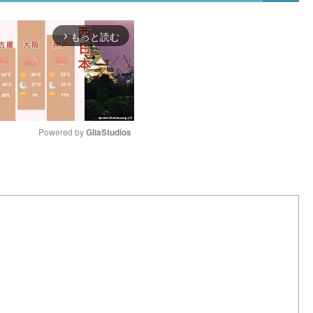
もっと読む
arrow_forward_ios
Powered by 
GliaStudios
M
u
t
e