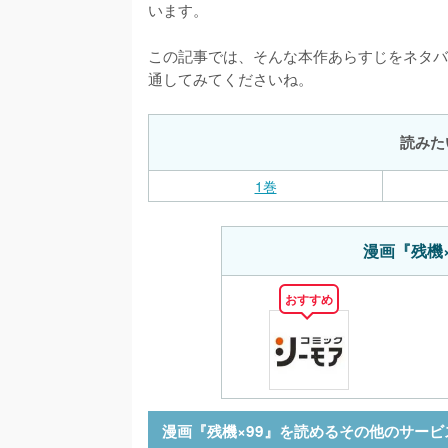
います。

この記事では、そんな本作あらすじをネタバ
通してみてくださいね。
読みた
1巻
漫画『残機
おすすめ
漫画『残機×99』を読めるその他のサービ