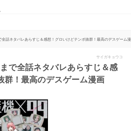
。
まで全話ネタバレあらすじ＆感想！グロいけどテンポ抜群！最高のデスゲーム
サイガキョウコ
回まで全話ネタバレあらすじ＆感
抜群！最高のデスゲーム漫画