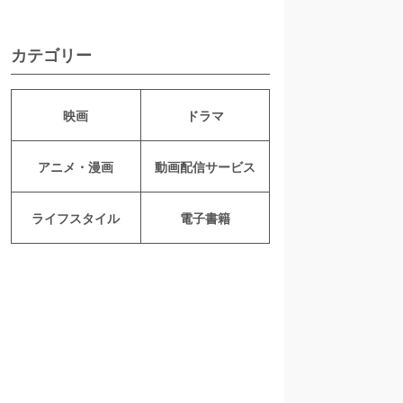
カテゴリー
映画
ドラマ
アニメ・漫画
動画配信サービス
ライフスタイル
電子書籍