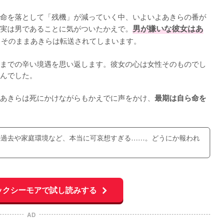
命を落として「残機」が減っていく中、いよいよあきらの番が
実は男であることに気がついたかえで。
男が嫌いな彼女はあ
、そのままあきらは転送されてしまいます。

までの辛い境遇を思い返します。彼女の心は女性そのものでし
んでした。

あきらは死にかけながらもかえでに声をかけ、
最期は自ら命を
の過去や家庭環境など、本当に可哀想すぎる……。どうにか報われ
ックシーモアで試し読みする
AD