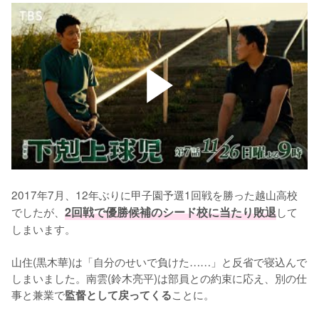
2017年7月、12年ぶりに甲子園予選1回戦を勝った越山高校
でしたが、
2回戦で優勝候補のシード校に当たり敗退
して
しまいます。

山住(黒木華)は「自分のせいで負けた……」と反省で寝込んで
しまいました。南雲(鈴木亮平)は部員との約束に応え、別の仕
事と兼業で
ことに。

監督として戻ってくる