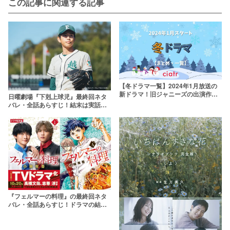
この記事に関連する記事
【冬ドラマ一覧】2024年1月放送の
新ドラマ！旧ジャニーズの出演作一
日曜劇場『下剋上球児』最終回ネタ
覧や放送日・キャストも一緒に解説
バレ・全話あらすじ！結末は実話通
りの甲子園出場？
『フェルマーの料理』の最終回ネタ
バレ・全話あらすじ！ドラマの結末
予想や原作漫画の打ち切り説も