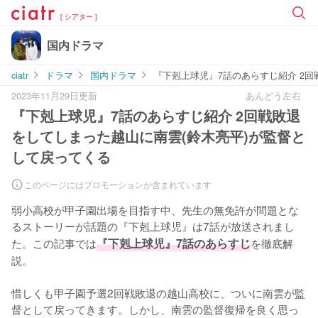
[ シアター ]
国内ドラマ
ciatr
ドラマ
国内ドラマ
『下剋上球児』7話のあらすじ紹介 2
2023年11月29日更新
あんどう左右
『下剋上球児』7話のあらすじ紹介 2回戦敗退
をしてしまった越山に南雲(鈴木亮平)が監督と
して戻ってくる
このページにはプロモーションが含まれています
弱小高校が甲子園出場を目指す中、先生の無免許が問題とな
るストーリーが話題の『下剋上球児』は7話が放送されまし
た。この記事では
『下剋上球児』7話のあらすじ
を徹底解
説。

惜しくも甲子園予選2回戦敗退の越山高校に、ついに南雲が監
督として戻ってきます。しかし、南雲の監督復帰を良く思っ