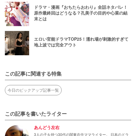
ドラマ・漫画『おちたらおわり』全話ネタバレ！
原作最終回はどうなる？孔美子の目的や心菜の結
末とは
エロい官能ドラマTOP25！濡れ場が刺激的すぎて
地上波では完全アウト
この記事に関連する特集
今日のピックアップ記事一覧
この記事を書いたライター
あんどう左右
3人の子を持つ30代の関東在住ママライター。 日本のドラ