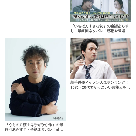
『いちばんすきな花』の全話あらす
じ・最終回ネタバレ！感想や登場し
た花の花言葉も調査
若手俳優イケメン人気ランキング！
10代・20代でかっこいい芸能人を選
出【2026年最新版】
『うちの弁護士は手がかかる』の最
終回あらすじ・全話ネタバレ！蔵前
の本当の解雇理由とは【原作なし】