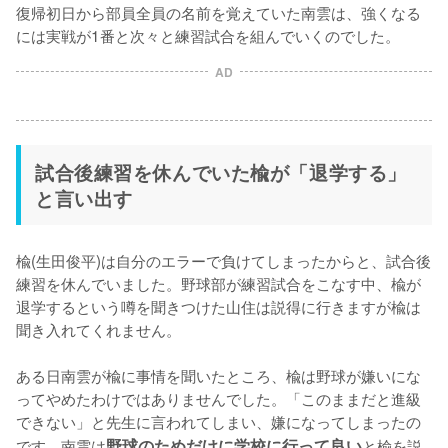
復帰初日から部員全員の名前を覚えていた南雲は、強くなる
には実戦が1番と次々と練習試合を組んでいくのでした。
AD
試合後練習を休んでいた楡が「退学する」
と言い出す
楡(生田俊平)は自分のエラーで負けてしまったからと、試合後
練習を休んでいました。野球部が練習試合をこなす中、楡が
退学するという噂を聞きつけた山住は説得に行きますが楡は
聞き入れてくれません。

ある日南雲が楡に事情を聞いたところ、楡は野球が嫌いにな
ってやめたわけではありませんでした。「このままだと進級
できない」と先生に言われてしまい、嫌になってしまったの
です。南雲は
野球のためだけに学校に行って良い
と楡を説