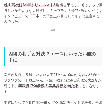
越山高校は34年ぶりにベスト8進出
を果たし、町はまるで優
勝したかのような大騒ぎに。キャプテンの椿谷(伊藤あさひ)は
インタビューで「日本一の下剋上を目指します」と宣言する
のでした。
AD
因縁の相手と対決？エースはいったい誰の
手に
南雲が監督に復帰しいよいよ下剋上への道のりを歩み始めた
ワクワクの『下剋上球児』7話。次話では越山高校の快進撃が
続く中、
準決勝で強豪校の星葉高校と当たる
ことになりま
す。

南雲にとっても賀門(松平健)との師弟対決となる準決勝。先発