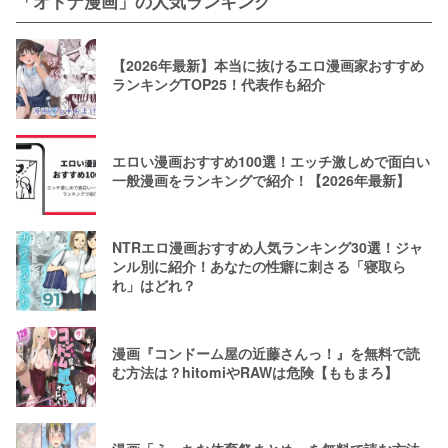
「オトナ漫画」の人気ランキング
【2026年最新】本当に抜けるエロ漫画家おすすめ
ランキングTOP25！代表作も紹介
エロい漫画おすすめ100選！エッチ激しめで面白い
一般漫画をランキングで紹介！【2026年最新】
NTRエロ漫画おすすめ人気ランキング30選！ジャ
ンル別に紹介！あなたの性癖に刺さる「寝取ら
れ」はどれ？
漫画『コンドーム屋の近藤さんっ！』を無料で読
む方法は？hitomiやRAWは危険【ももまろ】