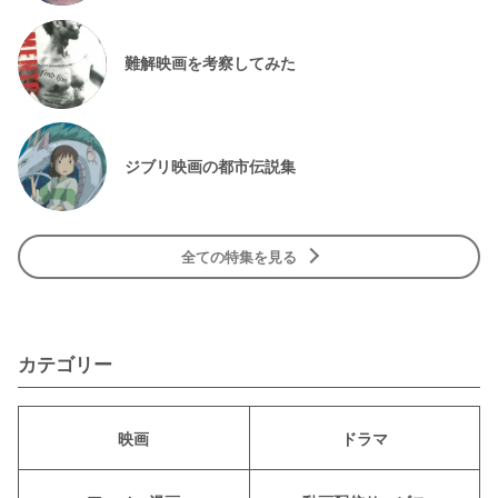
難解映画を考察してみた
ジブリ映画の都市伝説集
全ての特集を見る
カテゴリー
映画
ドラマ