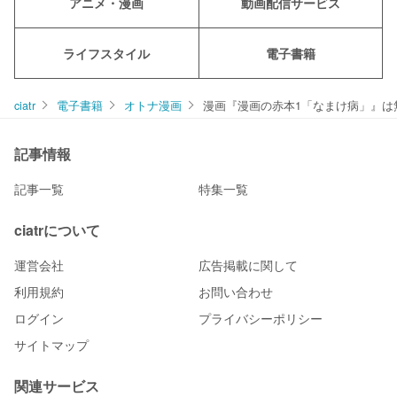
アニメ・漫画
動画配信サービス
ライフスタイル
電子書籍
ciatr
電子書籍
オトナ漫画
漫画『漫画の赤本1「なまけ病」』は
記事情報
記事一覧
特集一覧
ciatrについて
運営会社
広告掲載に関して
利用規約
お問い合わせ
ログイン
プライバシーポリシー
サイトマップ
関連サービス