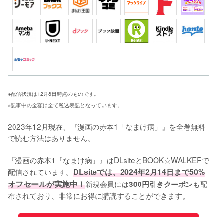
※配信状況は12月8日時点のものです。
※記事中の金額は全て税込表記となっています。
2023年12月現在、『漫画の赤本1「なまけ病」』を全巻無料
で読む方法はありません。

『漫画の赤本1「なまけ病」』はDLsiteとBOOK☆WALKERで
配信されています。
DLsiteでは、2024年2月14日まで50%
オフセールが実施中！
新規会員には
も配
300円引きクーポン
布されており、非常にお得に購読することができます。