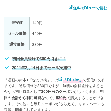
無料でDLsiteで読む
最安値
140円
セール価格
440円
通常価格
880円
初回会員登録で300円引きに！
2024年2月14日までセール実施中
『漫画の赤本1「なまけ病」』は
「DLsite」
で配信中の作
品です。通常価格は880円ですが、無料の会員登録をすると
今なら初回特典として
がもらえます。
300円分のクーポン
初
なので、
580円
で購入することができ
回の会計から利用可能
ます。その他にも毎月クーポンがもらえて、キャンペーンも
頻繁に開催されていますよ。