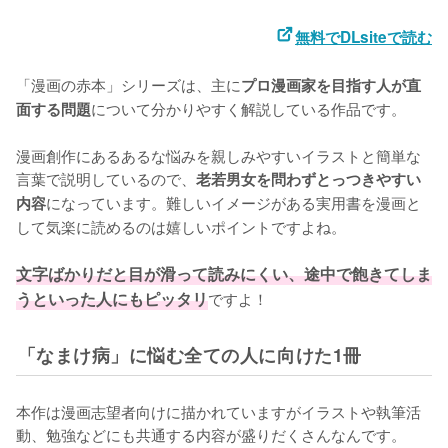
無料でDLsiteで読む
「漫画の赤本」シリーズは、主に
プロ漫画家を目指す人が直
について分かりやすく解説している作品です。

面する問題
漫画創作にあるあるな悩みを親しみやすいイラストと簡単な
言葉で説明しているので、
老若男女を問わずとっつきやすい
になっています。難しいイメージがある実用書を漫画と
内容
して気楽に読めるのは嬉しいポイントですよね。

文字ばかりだと目が滑って読みにくい、途中で飽きてしま
うといった人にもピッタリ
ですよ！
「なまけ病」に悩む全ての人に向けた1冊
本作は漫画志望者向けに描かれていますがイラストや執筆活
動、勉強などにも共通する内容が盛りだくさんなんです。
