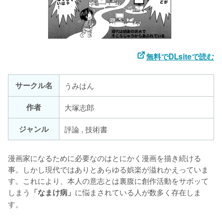
無料でDLsiteで読む
サークル名
うみはん
作者
大塚志郎
ジャンル
評論 , 技術書
漫画家になるために必要なのはとにかく漫画を描き続ける
事。しかし現代ではありとあらゆる娯楽が溢れかえっていま
す。これにより、本人の意志とは裏腹に創作活動をサボッて
しまう
に悩まされている人が数多く存在しま
「なまけ病」
す。
