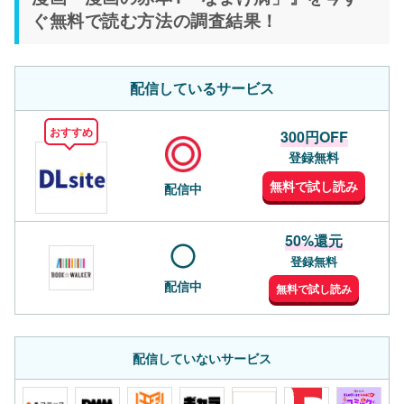
ぐ無料で読む方法の調査結果！
配信しているサービス
おすすめ
300円OFF
登録無料
無料で試し読み
配信中
50%還元
登録無料
配信中
無料で試し読み
配信していないサービス