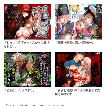
『むっつり赤ずきんくんからは逃げ
『朝霧〜高貴な閨の指南役〜』
られない』
「乙女ゲーム クロドラ」
『あざと可愛い✕くんの執着サド交
尾は本物です』