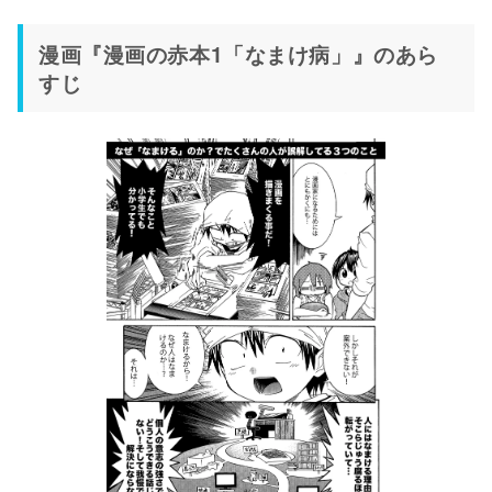
漫画『漫画の赤本1「なまけ病」』のあら
すじ