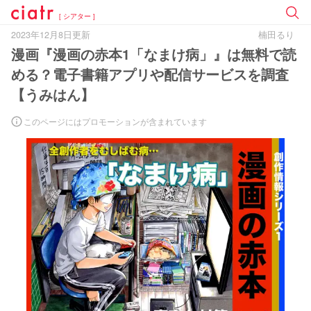
[ シアター ]
2023年12月8日更新
楠田るり
漫画『漫画の赤本1「なまけ病」』は無料で読
める？電子書籍アプリや配信サービスを調査
【うみはん】
このページにはプロモーションが含まれています