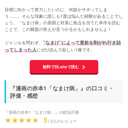
目標に向かって努力したいのに、何故かサボってしま
う……。そんな現象に誰しも1度は悩んだ経験があることでし
ょう。「なまけ病」の原因と対策に焦点を当てた本作を読む
ことで、この難題の答えが見つかるかもしれませんよ！

ジャンルを問わず、
”なまけ”によって意欲を削がれ行き詰
ってしまった人
にぜひ読んで欲しい1冊です。
無料でDLsiteで読む
『漫画の赤本1「なまけ病」』の口コミ・
評価・感想
『漫画の赤本1「なまけ病」』
の総合評価
5
/
2
人のレビュー