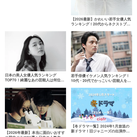
【2026最新】かわいい若手女優人気
ランキング！20代からネクストブレ
イク間近の10代まで
日本の美人女優人気ランキング
若手俳優イケメン人気ランキング！
TOP70！綺麗なあの芸能人は何位？
10代・20代でかっこいい芸能人を選
【2025年最新版】
出【2026年最新版】
【冬ドラマ一覧】2024年1月放送の
新ドラマ！旧ジャニーズの出演作一
【2026年最新】本当に面白いおすす
覧や放送日・キャストも一緒に解説