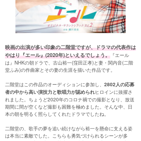
映画の出演が多い印象の二階堂ですが、ドラマの代表作は
やはり『エール』(2020年)といえるでしょう。
『エール
は』NHKの朝ドラで、古山裕一(窪田正孝)と妻・関内音(二階
堂ふみ)の作曲家とその妻の生涯を描いた作品です。

二階堂はこの作品のオーディションに参加し、
2802人の応募
ヒロインに抜擢さ
者の中から高い演技力と歌唱力が認められ
れました。ちょうど2020年のコロナ禍での撮影となり、放送
期間に間が空くなど撮影も困難を極めました。そんな中、日
本の朝を明るく照らしてくれたドラマでしたね。

二階堂の、歌手の夢を追い続けながら裕一を懸命に支える姿
は本当に素敵でした。こちらも勇気づけられるシーンが多