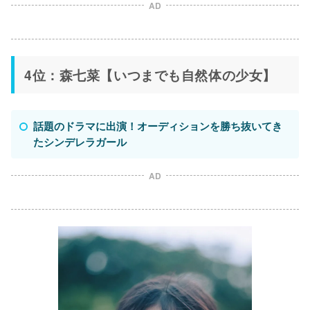
AD
4位：森七菜【いつまでも自然体の少女】
話題のドラマに出演！オーディションを勝ち抜いてき
たシンデレラガール
AD