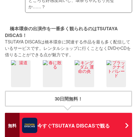
か……？
    橋本環奈の出演作を一番多く観られるのはTSUTAYA 
DISCAS！  
TSUTAYA DISCASは橋本環奈に関連する作品を最も多く配信して
いるサービスです。レンタルショップに行くことなくDVDやCDを
借りることができる点が魅力です。  
30日間無料！
今すぐTSUTAYA DISCASで観る
無料