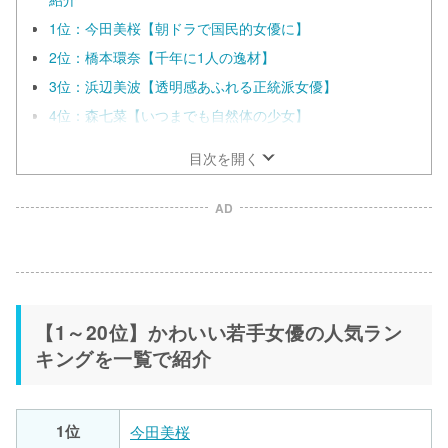
1位：今田美桜【朝ドラで国民的女優に】
2位：橋本環奈【千年に1人の逸材】
3位：浜辺美波【透明感あふれる正統派女優】
4位：森七菜【いつまでも自然体の少女】
目次を開く
AD
【1～20位】かわいい若手女優の人気ラン
キングを一覧で紹介
1位
今田美桜