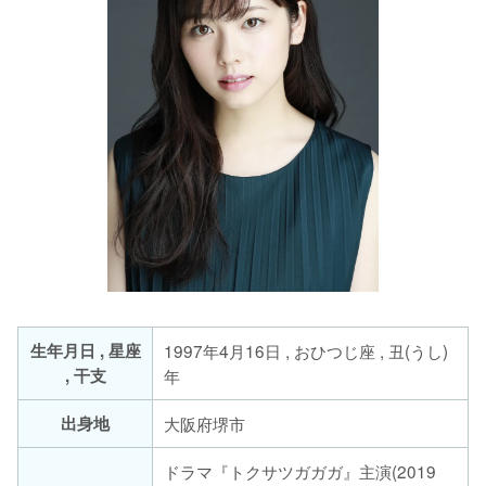
生年月日 , 星座
1997年4月16日 , おひつじ座 , 丑(うし)
, 干支
年
出身地
大阪府堺市
ドラマ『トクサツガガガ』主演(2019