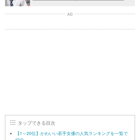
AD
タップできる目次
【1～20位】かわいい若手女優の人気ランキングを一覧で
紹介