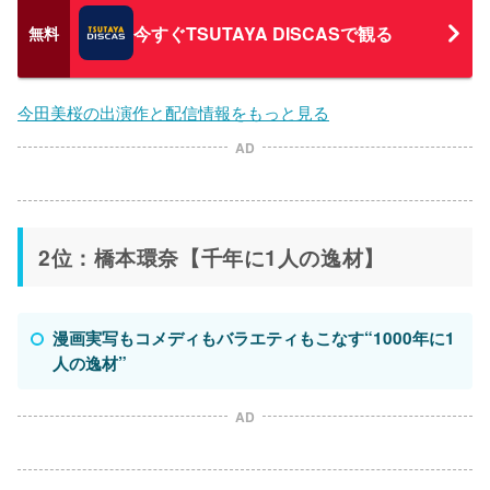
今すぐTSUTAYA DISCASで観る
無料
今田美桜の出演作と配信情報をもっと見る
AD
2位：橋本環奈【千年に1人の逸材】
漫画実写もコメディもバラエティもこなす“1000年に1
人の逸材”
AD