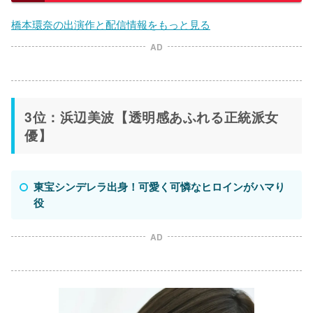
橋本環奈の出演作と配信情報をもっと見る
AD
3位：浜辺美波【透明感あふれる正統派女
優】
東宝シンデレラ出身！可愛く可憐なヒロインがハマり
役
AD