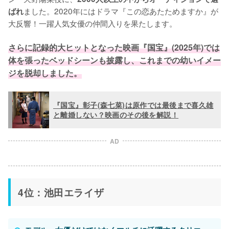
ました。2020年にはドラマ『この恋あたためますか』が
ばれ
大反響！一躍人気女優の仲間入りを果たします。

さらに記録的大ヒットとなった映画『国宝』(2025年)では
体を張ったベッドシーンも披露し、これまでの幼いイメー
ジを脱却しました。
『国宝』彰子(森七菜)は原作では最後まで喜久雄
と離婚しない？映画のその後を解説！
AD
4位：池田エライザ