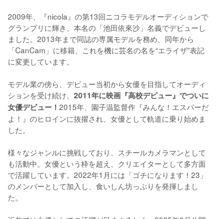
2009年、『nicola』の第13回ニコラモデルオーディションで
グランプリに輝き、本名の「池田依來沙」名義でデビューし
ました。2013年まで同誌の専属モデルを務め、同年から
「CanCam」に移籍、これを機に芸名の名を“エライザ”表記
に変更しています。

モデル業の傍ら、デビュー当初から女優を目指してオーディ
ションを受け続け、
2011年に映画『高校デビュー』でついに
2015年、園子温監督作『みんな！エスパーだ
女優デビュー！
よ！』のヒロインに抜擢され、女優として軌道に乗り始めま
した。

様々なジャンルに挑戦しており、スチールカメラマンとして
も活動中。女優という枠を超え、クリエイターとして多方面
で活躍しています。2022年1月には「ゴチになります！23」
のメンバーとして加入し、食いしん坊っぷりを発揮しまし
た。
