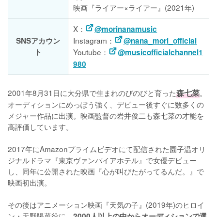
映画『ライアー×ライアー』(2021年)
X：
@morinanamusic
Instagram：
SNSアカウン
@nana_mori_official
ト
Youtube：
@musicofficialchannel1
980
2001年8月31日に大分県で生まれのびのびと育った
森七菜
。
オーディションにめっぽう強く、デビュー後すぐに数多くの
メジャー作品に出演。映画監督の岩井俊二も森七菜の才能を
高評価しています。

2017年にAmazonプライムビデオにて配信された園子温オリ
ジナルドラマ『東京ヴァンパイアホテル』で女優デビュー
し、同年に公開された映画『心が叫びたがってるんだ。』で
映画初出演。

その後はアニメーション映画『天気の子』(2019年)のヒロイ
ン・天野陽菜役に、
2000人以上の中からオーディションで選