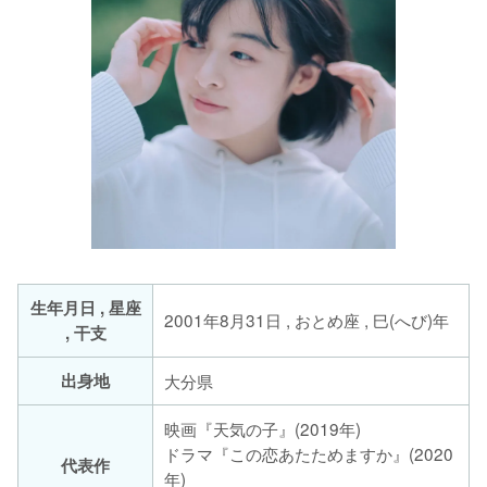
生年月日 , 星座
2001年8月31日 , おとめ座 , 巳(へび)年
, 干支
出身地
大分県
映画『天気の子』(2019年)
ドラマ『この恋あたためますか』(2020
代表作
年)