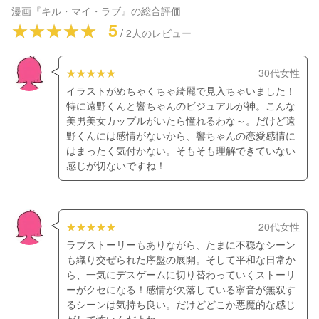
漫画『キル・マイ・ラブ』
の総合評価
5
/
2
人のレビュー
30代女性
イラストがめちゃくちゃ綺麗で見入ちゃいました！
特に遠野くんと響ちゃんのビジュアルが神。こんな
美男美女カップルがいたら憧れるわな～。だけど遠
野くんには感情がないから、響ちゃんの恋愛感情に
はまったく気付かない。そもそも理解できていない
感じが切ないですね！
20代女性
ラブストーリーもありながら、たまに不穏なシーン
も織り交ぜられた序盤の展開。そして平和な日常か
ら、一気にデスゲームに切り替わっていくストーリ
ーがクセになる！感情が欠落している寧音が無双す
るシーンは気持ち良い。だけどどこか悪魔的な感じ