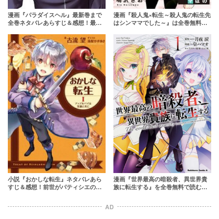
漫画『パラダイスヘル』最新巻まで
漫画『殺人鬼×転生～殺人鬼の転生先
全巻ネタバレあらすじ＆感想！最終
はシンママでした～』は全巻無料で
回の結末予想も解説！
読める？アプリやサービスを調査！
【鳴沢きお】
小説『おかしな転生』ネタバレあら
漫画『世界最高の暗殺者、異世界貴
すじ＆感想！前世がパティシエの転
族に転生する』を全巻無料で読む方
生者がお菓子で世界を変えていく
法は？【アニメ化決定】
AD