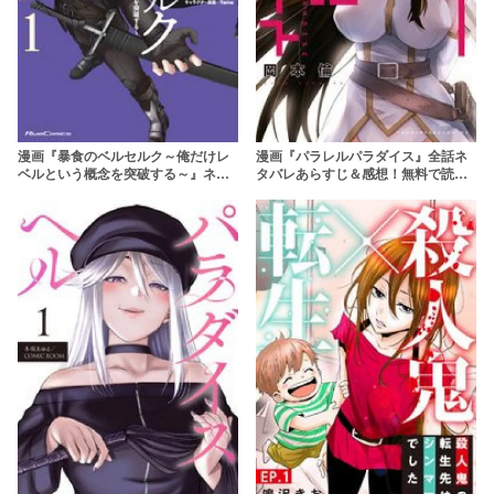
漫画『暴食のベルセルク～俺だけレ
漫画『パラレルパラダイス』全話ネ
ベルという概念を突破する～』ネタ
タバレあらすじ＆感想！無料で読め
バレあらすじ＆感想！スキル覚醒の
るかの情報も
下剋上ファンタジー