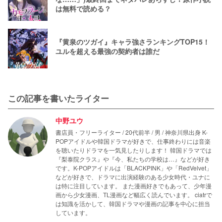
は無料で読める？
『黄泉のツガイ』キャラ強さランキングTOP15！
ユルを超える最強の契約者は誰だ
この記事を書いたライター
中野ユウ
書店員・フリーライター / 20代前半 / 男 / 神奈川県出身 K-
POPアイドルや韓国ドラマが好きで、仕事終わりには音楽
を聴いたりドラマを一気見したりします！ 韓国ドラマでは
『梨泰院クラス』や『今、私たちの学校は…』などが好き
です。K-POPアイドルは「BLACKPINK」や「RedVelvet」
などが好きで、ドラマに出演経験のある少女時代・ユナに
は特に注目しています。 また漫画好きでもあって、少年漫
画から少女漫画、TL漫画など幅広く読んでいます。 ciatrで
は知識を活かして、韓国ドラマや漫画の記事を中心に担当
しています。