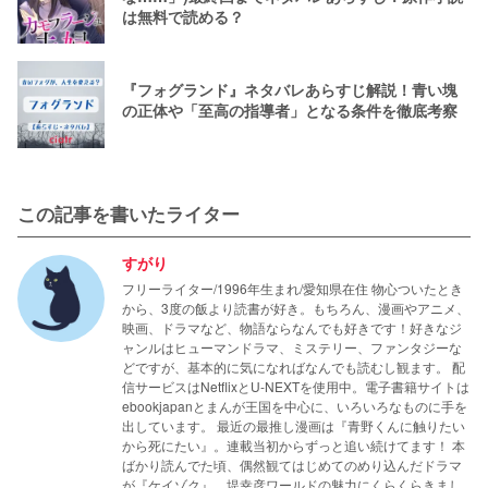
は無料で読める？
『フォグランド』ネタバレあらすじ解説！青い塊
の正体や「至高の指導者」となる条件を徹底考察
この記事を書いたライター
すがり
フリーライター/1996年生まれ/愛知県在住 物心ついたとき
から、3度の飯より読書が好き。もちろん、漫画やアニメ、
映画、ドラマなど、物語ならなんでも好きです！好きなジ
ャンルはヒューマンドラマ、ミステリー、ファンタジーな
どですが、基本的に気になればなんでも読むし観ます。 配
信サービスはNetflixとU-NEXTを使用中。電子書籍サイトは
ebookjapanとまんが王国を中心に、いろいろなものに手を
出しています。 最近の最推し漫画は『青野くんに触りたい
から死にたい』。連載当初からずっと追い続けてます！ 本
ばかり読んでた頃、偶然観てはじめてのめり込んだドラマ
が『ケイゾク』。堤幸彦ワールドの魅力にくらくらきまし