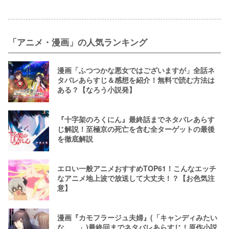
「アニメ・漫画」の人気ランキング
漫画「ふつつかな悪女ではございますが」全話ネ
タバレあらすじ＆感想を紹介！無料で読む方法は
ある？【なろう小説発】
『十字架のろくにん』最終話までネタバレあらす
じ解説！至極京の死亡を含む全ターゲットの最後
を徹底解説
エロい一般アニメおすすめTOP61！こんなエッチ
なアニメ地上波で放送して大丈夫！？【お色気注
意】
漫画『カモフラージュ夫婦』(「キャンディみたい
な……」)最終回までネタバレあらすじ！原作小説