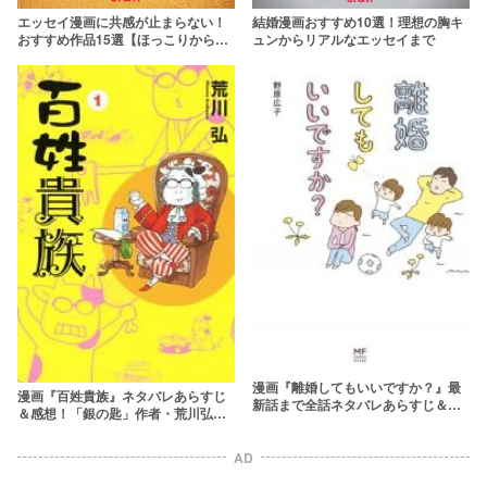
エッセイ漫画に共感が止まらない！
結婚漫画おすすめ10選！理想の胸キ
おすすめ作品15選【ほっこりから衝
ュンからリアルなエッセイまで
撃まで】
漫画『離婚してもいいですか？』最
漫画『百姓貴族』ネタバレあらすじ
新話まで全話ネタバレあらすじ＆感
＆感想！「銀の匙」作者・荒川弘の
想！妻の本音が炸裂するエッセイ風
農業エッセイ
コミック
AD