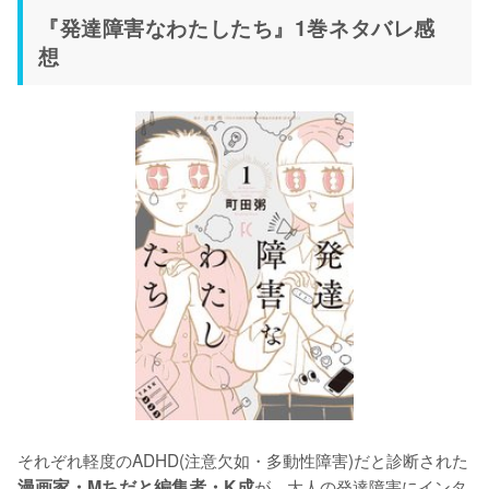
『発達障害なわたしたち』1巻ネタバレ感
想
それぞれ軽度のADHD(注意欠如・多動性障害)だと診断された
漫画家・Mちだと編集者・K成
が、大人の発達障害にインタ