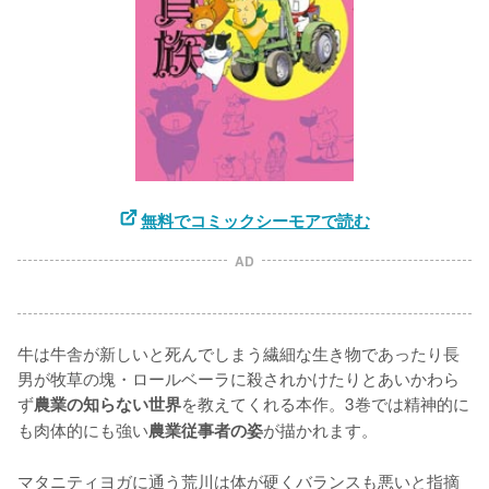
無料でコミックシーモアで読む
AD
牛は牛舎が新しいと死んでしまう繊細な生き物であったり長
男が牧草の塊・ロールベーラに殺されかけたりとあいかわら
ず
を教えてくれる本作。3巻では精神的に
農業の知らない世界
も肉体的にも強い
が描かれます。

農業従事者の姿
マタニティヨガに通う荒川は体が硬くバランスも悪いと指摘