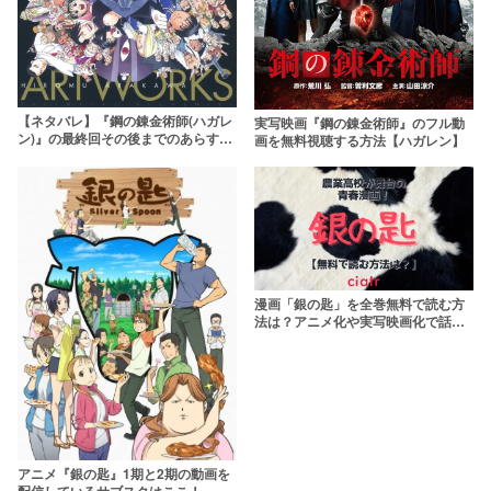
【ネタバレ】『鋼の錬金術師(ハガレ
実写映画『鋼の錬金術師』のフル動
ン)』の最終回その後までのあらすじ
画を無料視聴する方法【ハガレン】
を解説！漫画とアニメの違いは？
漫画「銀の匙」を全巻無料で読む方
法は？アニメ化や実写映画化で話題
の本作を最新巻まで読もう！
アニメ『銀の匙』1期と2期の動画を