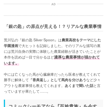
AD
「銀の匙」の原点が見える！？リアルな農業事情
荒川弘の『銀の匙 Silver Spoon』は
農業高校をテーマにした
で大ヒットを記録しました。そのリアルな描写の裏
学園漫画
には荒川自身の実際に体験した農業経験が活きていたことが
本作を読めば一目で分かるほど
濃厚な農業事情が描かれて
います。
中には亡くなった馬が心臓麻痺だったら医者が教えてくれて
勝手に解体して
など少々
「香典返し」として馬肉を分けあう
アウトな農家事情も教えてくれます。
と言
あくまで聞いた話
っていますが果たして……。
コミックシーモアなら『百姓貴族』を今す