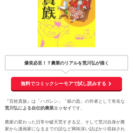
爆笑必至！？農業のリアルを荒川弘が描く
無料でコミックシーモアで試し読みする
『百姓貴族』は「ハガレン」「銀の匙」の作者として有名な
です。

荒川弘による自伝的農業エッセイ
農家の変わった日常や破天荒すぎる父、そして荒川自身が農
家から漫画家になるまでの話など興味深い話ばかり収録され