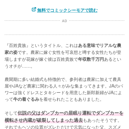
無料でコミックシーモアで読む
AD
『百姓貴族』というタイトル、これは
ある意味でリアルな農
です。農家に嫁ぐ女性を可哀想と噂する女性たちが登
家の姿
場しますが花嫁が嫁ぐ彼は百姓貴族で
あるとい
年収数千万円
うオチが……。

農閑期に多い結婚式も特徴的で、参列者は農家に加えて農具
屋やJAなど農家に関わる人々がみな集まってきます。JAのパ
ワーは強くドレスとタキシードを用意した新郎新婦がJAによ
って
を着せられたこともありました。

牛の着ぐるみ
そして
伝説の父はダンプカーの居眠り運転でダンプカーを
横転させ内蔵が破裂してしまった過去
もあったそうです。
それでもヘソの位置がズレただけで元気になった父、スズメ