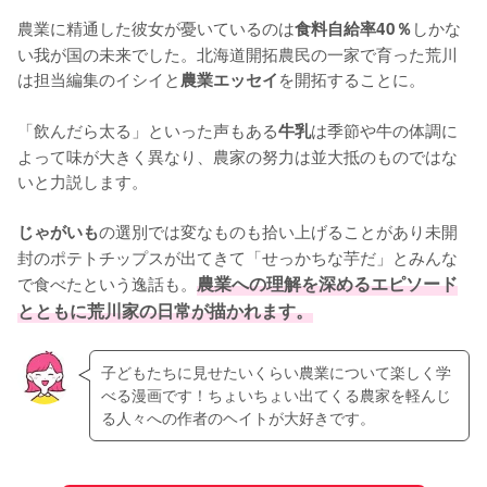
農業に精通した彼女が憂いているのは
しかな
食料自給率40％
い我が国の未来でした。北海道開拓農民の一家で育った荒川
は担当編集のイシイと
を開拓することに。

農業エッセイ
「飲んだら太る」といった声もある
は季節や牛の体調に
牛乳
よって味が大きく異なり、農家の努力は並大抵のものではな
いと力説します。

の選別では変なものも拾い上げることがあり未開
じゃがいも
封のポテトチップスが出てきて「せっかちな芋だ」とみんな
で食べたという逸話も。
農業への理解を深めるエピソード
とともに荒川家の日常が描かれます。
子どもたちに見せたいくらい農業について楽しく学
べる漫画です！ちょいちょい出てくる農家を軽んじ
る人々への作者のヘイトが大好きです。