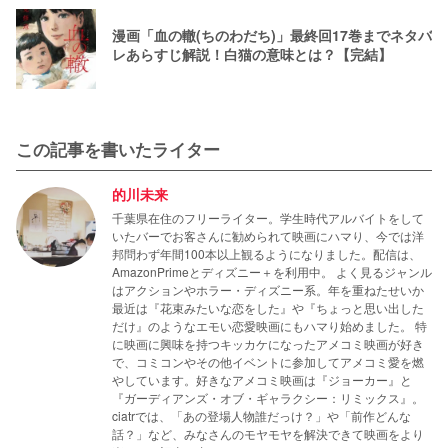
漫画「血の轍(ちのわだち)」最終回17巻までネタバ
レあらすじ解説！白猫の意味とは？【完結】
この記事を書いたライター
的川未来
千葉県在住のフリーライター。学生時代アルバイトをして
いたバーでお客さんに勧められて映画にハマり、今では洋
邦問わず年間100本以上観るようになりました。配信は、
AmazonPrimeとディズニー＋を利用中。 よく見るジャンル
はアクションやホラー・ディズニー系。年を重ねたせいか
最近は『花束みたいな恋をした』や『ちょっと思い出した
だけ』のようなエモい恋愛映画にもハマり始めました。 特
に映画に興味を持つキッカケになったアメコミ映画が好き
で、コミコンやその他イベントに参加してアメコミ愛を燃
やしています。好きなアメコミ映画は『ジョーカー』と
『ガーディアンズ・オブ・ギャラクシー：リミックス』。
ciatrでは、「あの登場人物誰だっけ？」や「前作どんな
話？」など、みなさんのモヤモヤを解決できて映画をより