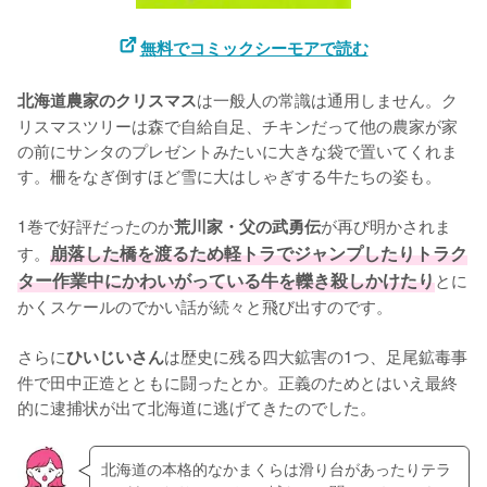
無料でコミックシーモアで読む
は一般人の常識は通用しません。ク
北海道農家のクリスマス
リスマスツリーは森で自給自足、チキンだって他の農家が家
の前にサンタのプレゼントみたいに大きな袋で置いてくれま
す。柵をなぎ倒すほど雪に大はしゃぎする牛たちの姿も。

1巻で好評だったのか
が再び明かされま
荒川家・父の武勇伝
す。
崩落した橋を渡るため軽トラでジャンプしたりトラク
ター作業中にかわいがっている牛を轢き殺しかけたり
とに
かくスケールのでかい話が続々と飛び出すのです。

さらに
は歴史に残る四大鉱害の1つ、足尾鉱毒事
ひいじいさん
件で田中正造とともに闘ったとか。正義のためとはいえ最終
的に逮捕状が出て北海道に逃げてきたのでした。
北海道の本格的なかまくらは滑り台があったりテラ