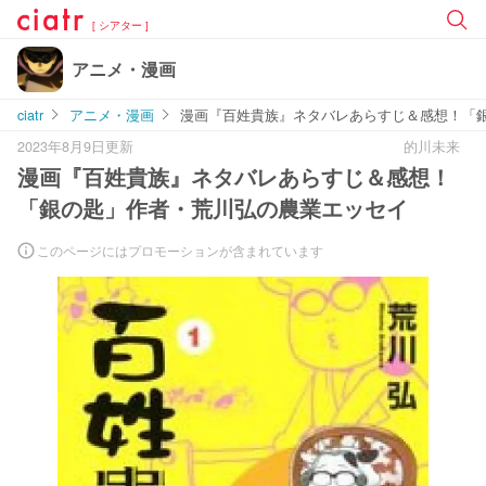
[ シアター ]
アニメ・漫画
ciatr
アニメ・漫画
漫画『百姓貴族』ネタバレあらすじ＆感想！「
2023年8月9日更新
的川未来
漫画『百姓貴族』ネタバレあらすじ＆感想！
「銀の匙」作者・荒川弘の農業エッセイ
このページにはプロモーションが含まれています