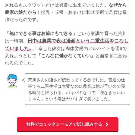
されるもスクワットだけは異常に出来ていました。
なぜから
搾乳・収穫・おまけに和式便所で足腰は最
農家の娘だから！
強だったのです。

という家訓で育った荒川
「俺にできる事はお前にもできる」
は一時期、
日中は農業で夜は漫画という二重生活をこなし
ていました。
上京した彼女は肉体労働のアルバイトを週6で
入れようとして
と面接官に言わ
「こんなに働かなくていい」
れるのでした。
荒川さんの凄さが伝わってくる巻でした。普通の仕
事でも二重生活は大変なのに農業は朝が早いので寝
る時間も限られる。バキバキな目で「寝なきゃいい
じゃん」という姿はヤバすぎて笑いました。
無料でコミックシーモアで試し読みする