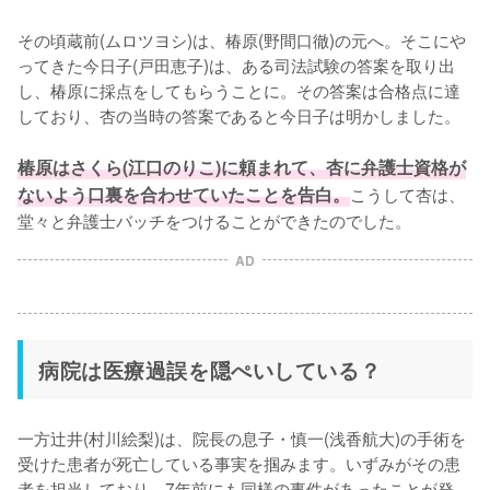
その頃蔵前(ムロツヨシ)は、椿原(野間口徹)の元へ。そこにや
ってきた今日子(戸田恵子)は、ある司法試験の答案を取り出
し、椿原に採点をしてもらうことに。その答案は合格点に達
しており、杏の当時の答案であると今日子は明かしました。

椿原はさくら(江口のりこ)に頼まれて、杏に弁護士資格が
ないよう口裏を合わせていたことを告白。
こうして杏は、
堂々と弁護士バッチをつけることができたのでした。
AD
病院は医療過誤を隠ぺいしている？
一方辻井(村川絵梨)は、院長の息子・慎一(浅香航大)の手術を
受けた患者が死亡している事実を掴みます。いずみがその患
者を担当しており、7年前にも同様の事件があったことが発