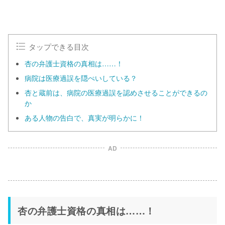
M
u
t
e
タップできる目次
杏の弁護士資格の真相は……！
病院は医療過誤を隠ぺいしている？
杏と蔵前は、病院の医療過誤を認めさせることができるの
か
ある人物の告白で、真実が明らかに！
AD
杏の弁護士資格の真相は……！