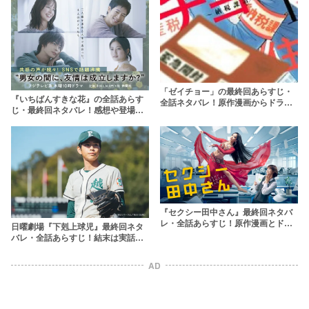
「ゼイチョー」の最終回あらすじ・
『いちばんすきな花』の全話あらす
全話ネタバレ！原作漫画からドラマ
じ・最終回ネタバレ！感想や登場し
最終回の結末を予想
た花の花言葉も調査
『セクシー田中さん』最終回ネタバ
レ・全話あらすじ！原作漫画とドラ
日曜劇場『下剋上球児』最終回ネタ
マの結末は？
バレ・全話あらすじ！結末は実話通
りの甲子園出場？
AD