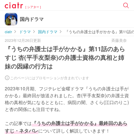
[ シアター ]
国内ドラマ
ciatr
ドラマ
国内ドラマ
『うちの弁護士は手がかかる』第11話
2023年12月26日更新
斉藤美奈
『うちの弁護士は手がかかる』第11話のあら
すじ 杏(平手友梨奈)の弁護士資格の真相と姉
妹の因縁の行方は
このページにはプロモーションが含まれています
2023年10月期、フジテレビ金曜ドラマ『うちの弁護士は手が
かかる』最終回が放送されました。杏(平手友梨奈)の弁護士資
格の真相が気になるとともに、病院の闇、さくら(江口のりこ)
と杏の関係にも注目ですね。

この記事では
『うちの弁護士は手がかかる』最終回のあら
すじ・ネタバレ
について詳しく解説していきます！
