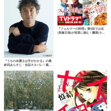
『フェルマーの料理』第4話では岳
(高橋文哉)が前菜に挑む！蘭菜(小芝
風花)のラストの一言に衝撃が……！
『うちの弁護士は手がかかる』の最
終回あらすじ・全話ネタバレ！蔵前
の本当の解雇理由とは【原作なし】