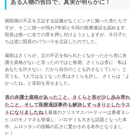
ある人物の告白で、真実が明らかに！
病院側の不正を立証する証拠がなくピンチに陥った杏たちで
すが、そこに慎一が現れ7年前と今回の医療過誤を認めます。
院長は慎一に全ての罪を押し付けようとしますが、今日子た
ちは逆に院長のパワハラを立証したのでした。

蔵前はさくらが、父の不正を知られたくなかったから杏に弁
護士資格がないと言ったのではと推測。さくらは杏に「私は
あなたを許さない、だから自分のことも許さなくていい」と
言うも、1人ではなくなった杏はさくらを許し、さくらは「よ
かったね」と笑顔を見せました。

杏の弁護士資格があったこと、さくらと杏が少し歩み寄れ
たこと、そして医療過誤事件も解決しすっきりとしたラス
トになりましたね！
最後のクリスマスパーティーは勇者ヨシ
ヒコのモノマネも登場し、パロディも大きな話題となった本
作。ムロツヨシの役幅の広さに驚かされる名作となりまし
た！