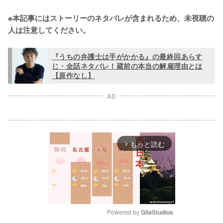
※本記事にはストーリーのネタバレが含まれるため、未視聴の
人は注意してください。
『うちの弁護士は手がかかる』の最終回あらす
じ・全話ネタバレ！蔵前の本当の解雇理由とは
【原作なし】
AD
もっと読む
arrow_forward_ios
Powered by 
GliaStudios