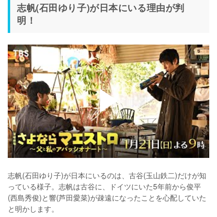
志帆(石田ゆり子)が日本にいる理由が判
明！
志帆(石田ゆり子)が日本にいるのは、古谷(玉山鉄二)だけが知
っている様子。志帆は古谷に、ドイツにいた5年前から俊平
(西島秀俊)と響(芦田愛菜)が疎遠になったことを心配していた
と明かします。
