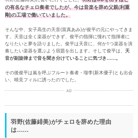
の有名なチェロ奏者でしたが、今は音楽を辞め父親(利重
剛)の工場で働いていました。
そんな中、女子高生の天音(當真あみ)が俊平の元にやってきま
す。天音は全く楽器ができず、俊平の指揮に憧れて指揮者に
なりたいと夢を語りました。俊平は天音に、何か1つ楽器を演
奏したい楽器を選ぶよう宿題を出します。そして俊平は、
天
音が副旋律まで音を聞き分けていることに気づき……。
その後俊平は嵐を呼ぶフルート奏者・瑠李(新木優子)とも出会
い、晴見フィルに誘ったのでした。
AD
羽野(佐藤緋美)がチェロを辞めた理由
は……