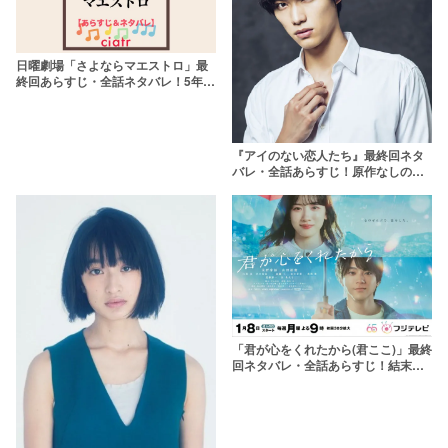
日曜劇場「さよならマエストロ」最
終回あらすじ・全話ネタバレ！5年前
の事件や原作の有無は？
『アイのない恋人たち』最終回ネタ
バレ・全話あらすじ！原作なしの結
末とは
「君が心をくれたから(君ここ)」最終
回ネタバレ・全話あらすじ！結末は
ハッピーエンド？