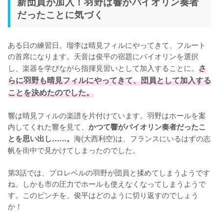
新団員が加入！羽野は響がバイオリン奏者
だったことに気づく
ある日の練習日。瑠李は晴見フィルにやってきて、フルート
の首席になります。天音は俊平の宿題にバイオリンを選択
し、楽器を学びながら指揮見習いとして加入することに。
さ
らに羽野も晴見フィルにやってきて、団員として加入する
ことを決めたのでした。
響は晴見フィルの楽譜を片付けています。羽野はホールを案
内してくれた響を見て、
かつて響がバイオリン奏者だったこ
海(大西利空)は、フランスにいるはずの志
とを思い出し……。
帆を街中で見かけてしまったのでした。

第3話では、プロレベルの羽野が団員と揉めてしまうようです
ね。しかも市の圧力でホールも使えなくなってしまうようで
す。このピンチを、俊平はどのように切り返すのでしょう
か！