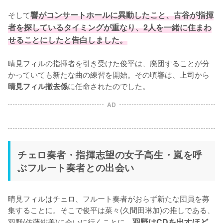
そして
響がコンサートホールに異動したこと、古谷が指揮
者を探しているタイミングが重なり、2人を一緒に住まわ
せることにしたと告白しました。
晴見フィルの指揮者を引き受けた俊平は、廃団することが分
かっていても新たな曲の練習を開始。その頃響は、上司から
に任命されたのでした。
晴見フィル撤去係
AD
チェロ奏者・指揮志望の女子高生・嵐を呼
ぶフルート奏者との出会い
晴見フィルはチェロ、フルート奏者がおらず新たな団員を募
集することに。そこで俊平は菜々(久間田琳加)の推しである、
羽野(佐藤緋美)に会いに行くことに。
羽野はCDを出すほど