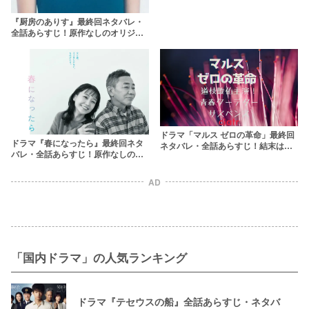
『厨房のありす』最終回ネタバレ・
全話あらすじ！原作なしのオリジナ
ルストーリー
ドラマ「マルス ゼロの革命」最終回
ドラマ『春になったら』最終回ネタ
ネタバレ・全話あらすじ！結末はど
バレ・全話あらすじ！原作なしの結
うなる？
末に期待
AD
「国内ドラマ」の人気ランキング
ドラマ『テセウスの船』全話あらすじ・ネタバ