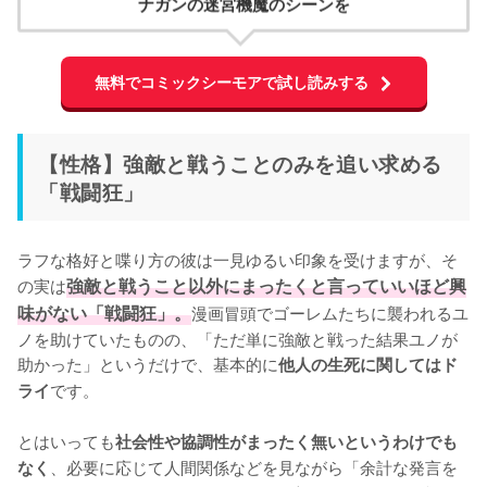
ナガンの迷宮機魔のシーンを
無料でコミックシーモアで試し読みする
【性格】強敵と戦うことのみを追い求める
「戦闘狂」
ラフな格好と喋り方の彼は一見ゆるい印象を受けますが、そ
の実は
強敵と戦うこと以外にまったくと言っていいほど興
味がない「戦闘狂」。
漫画冒頭でゴーレムたちに襲われるユ
ノを助けていたものの、「ただ単に強敵と戦った結果ユノが
助かった」というだけで、基本的に
他人の生死に関してはド
です。

ライ
とはいっても
社会性や協調性がまったく無いというわけでも
、必要に応じて人間関係などを見ながら「余計な発言を
なく