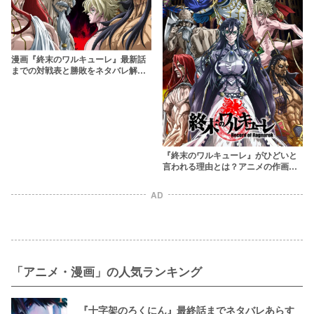
漫画『終末のワルキューレ』最新話
までの対戦表と勝敗をネタバレ解
説！神vs人の激熱バトルッッッ
『終末のワルキューレ』がひどいと
言われる理由とは？アニメの作画が
原因なのか
AD
「アニメ・漫画」の人気ランキング
『十字架のろくにん』最終話までネタバレあらす