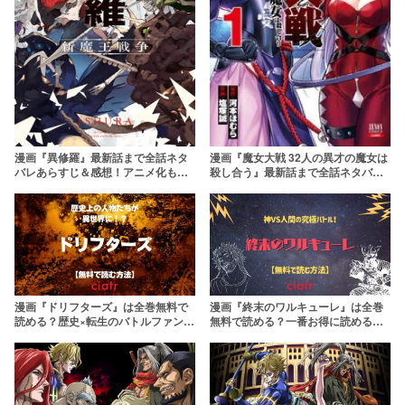
漫画『魔女大戦 32人の異才の魔女は
漫画『異修羅』最新話まで全話ネタ
殺し合う』最新話まで全話ネタバレ
バレあらすじ＆感想！アニメ化もさ
あらすじ＆感想！32人の魔女たちが
れた話題作
戦うバトルファンタジー
漫画『ドリフターズ』は全巻無料で
漫画『終末のワルキューレ』は全巻
読める？歴史×転生のバトルファンタ
無料で読める？一番お得に読める方
ジー
法を紹介