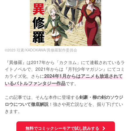
©2023 珪素/KADOKAWA/異修羅製作委員会
『異修羅』は2017年から「カクヨム」にて連載されているラ
イトノベルで、2021年からは『月刊少年マガジン』にてコミ
カライズ化、さらに
2024年1月からはアニメも放送されて
いるバトルファンタジー作品
です。

この記事では、そんな本作に登場する
剣豪・柳の剣のソウジ
！強さや死亡説などを、掘り下げてい
ロウについて徹底解説
きます。
無料でコミックシーモアで試し読みする