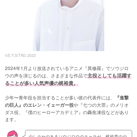
©S.Y,S/TKG 2022
2024年1月より放送されているアニメ『異修羅』でソウジロ
ウの声を演じるのは、さまざまな作品で
主役としても活躍す
ることが多い人気声優の梶裕貴。
少年〜青年役を担当することが多い彼の代表作には、
『進撃
や『七つの大罪』のメリオ
の巨人』のエレン・イェーガー役
ダス役、『僕のヒーローアカデミア』の轟焦凍役などがあり
ます。
少しクセのあるソウジロウのキャラが、梶裕貴の少