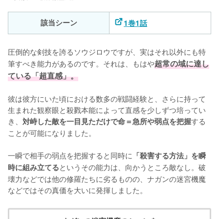
該当シーン
1巻1話
圧倒的な剣技を誇るソウジロウですが、実はそれ以外にも特
筆すべき能力があるのです。それは、もはや
超常の域に達し
ている「超直感」。
彼は彼方にいた頃における数多の戦闘経験と、さらに持って
生まれた観察眼と殺戮本能によって直感を少しずつ培ってい
き、
する
対峙した敵を一目見ただけで命＝急所や弱点を把握
ことが可能になりました。

一瞬で相手の弱点を把握すると同時に
「殺害する方法」を瞬
というその能力は、向かうところ敵なし。破
時に組み立てる
壊力などでは他の修羅たちに劣るものの、ナガンの迷宮機魔
などではその真価を大いに発揮しました。