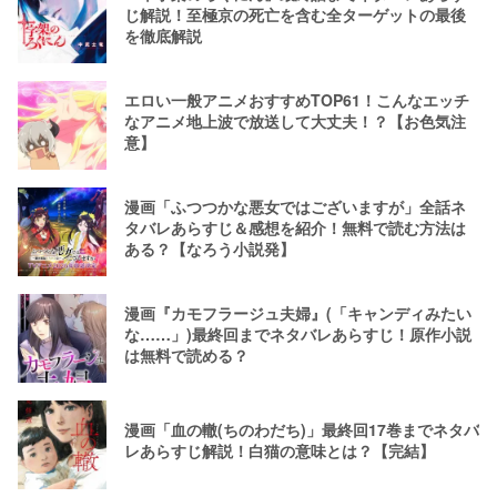
じ解説！至極京の死亡を含む全ターゲットの最後
を徹底解説
エロい一般アニメおすすめTOP61！こんなエッチ
なアニメ地上波で放送して大丈夫！？【お色気注
意】
漫画「ふつつかな悪女ではございますが」全話ネ
タバレあらすじ＆感想を紹介！無料で読む方法は
ある？【なろう小説発】
漫画『カモフラージュ夫婦』(「キャンディみたい
な……」)最終回までネタバレあらすじ！原作小説
は無料で読める？
漫画「血の轍(ちのわだち)」最終回17巻までネタバ
レあらすじ解説！白猫の意味とは？【完結】