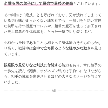
名乗る男の弟子にして最強で最後の剣豪
とされています。

その剣技は「絶技」とも呼ばれており、刃が潰れてしまって
いる切れ味がまったくない練習剣でも、一切刃をと幼い重厚
な装甲を持つ機魔ゴーレムや、超常の魔石を使って加工され
た史上最悪の生体戦車を、たった一撃で切り裂くほど。

小柄かつ身軽であることも相まって身体能力そのものもかな
り高く、戦闘中は
を見せ
空中で立ち回るような軽やかな動き
ています。

もあり、常に相手の
観察眼や見切りなど剣技に付随する能力
一歩先を読んで翻弄。オゾネズマ戦では手負いになりながら
も、相手の戦意を喪失させるほどの大きなダメージを与えて
いました。
AD