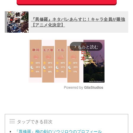
『異修羅』ネタバレあらすじ！キャラ全員が最強
【アニメ化決定】
もっと読む
arrow_forward_ios
Powered by 
GliaStudios
M
u
t
e
タップできる目次
『異修羅』柳の剣のソウジロウのプロフィール