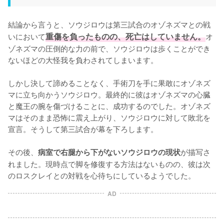
結論から言うと、ソウジロウは第三試合のオゾネズマとの戦
いにおいて
重傷を負ったものの、死亡はしていません。
オ
ゾネズマの圧倒的な力の前で、ソウジロウは歩くことができ
ないほどの大怪我を負わされてしまいます。

しかし決して諦めることなく、手術刀を手に果敢にオゾネズ
マに立ち向かうソウジロウ。最終的に彼はオゾネズマの心臓
と魔王の腕を傷づけることに、成功するのでした。オゾネズ
マはそのまま恐怖に震え上がり、ソウジロウに対して敗北を
宣言。そうして第三試合が幕を下ろします。

その後、
が描写さ
病室で右腿から下がないソウジロウの現状
れました。現時点で脚を修復する方法はないものの、彼は次
のロスクレイとの対戦を心待ちにしているようでした。
AD