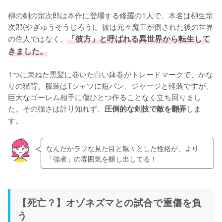
柳の剣の宗次郎は本作に登場する修羅の1人で、本名は柳生宗
次郎(やぎゅうそうじろう)。彼は元々魔王が倒された後の世界
の住人ではなく、
「彼方」と呼ばれる異世界から転生して
きました。
1つに束ねた黒髪に巻いた白い鉢巻がトレードマークで、かな
りの猫背。服装はTシャツに短パン、ジャージと軽装ですが、
巨大なゴーレム相手に傷ひとつ作ることなく立ち回りまし
た。その強さは計り知れず、
しま
圧倒的な剣技で敵を翻弄
す。
なんだかラフな見た目と飄々とした性格が、より
「強者」の雰囲気を醸し出してる！
【死亡？】オゾネズマとの試合で重傷を負
う