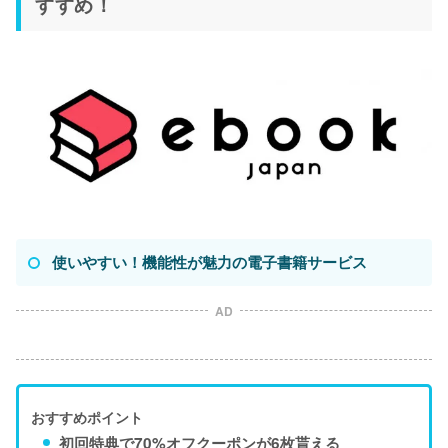
すすめ！
使いやすい！機能性が魅力の電子書籍サービス
AD
おすすめポイント
初回特典で70%オフクーポンが6枚貰える