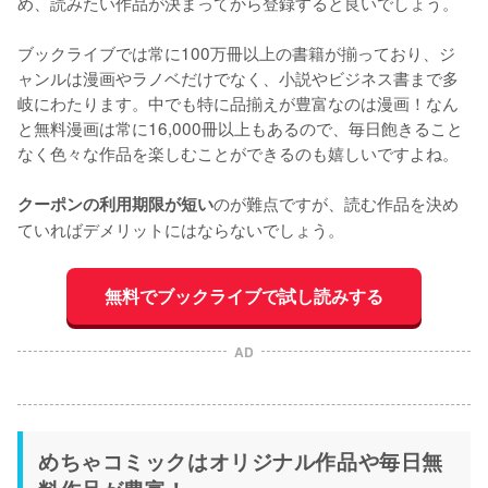
め、読みたい作品が決まってから登録すると良いでしょう。
ブックライブでは常に100万冊以上の書籍が揃っており、ジ
ャンルは漫画やラノベだけでなく、小説やビジネス書まで多
岐にわたります。中でも特に品揃えが豊富なのは漫画！なん
と無料漫画は常に16,000冊以上もあるので、毎日飽きること
なく色々な作品を楽しむことができるのも嬉しいですよね。
のが難点ですが、読む作品を決め
クーポンの利用期限が短い
ていればデメリットにはならないでしょう。
無料でブックライブで試し読みする
AD
めちゃコミックはオリジナル作品や毎日無