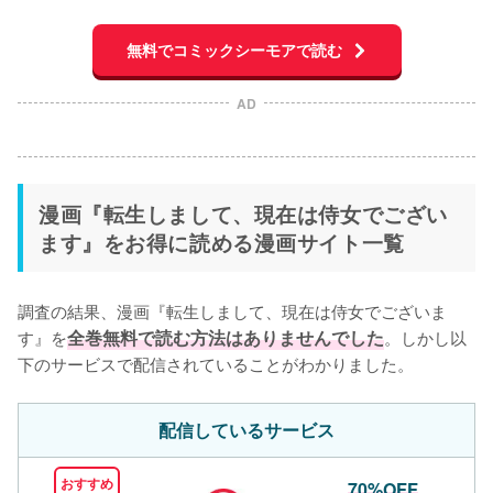
無料でコミックシーモアで読む
AD
漫画『転生しまして、現在は侍女でござい
ます』をお得に読める漫画サイト一覧
調査の結果、漫画『転生しまして、現在は侍女でございま
す』を
全巻無料で読む方法はありませんでした
。しかし以
下のサービスで配信されていることがわかりました。
配信しているサービス
おすすめ
70%OFF