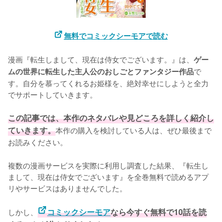
無料でコミックシーモアで読む
漫画『転生しまして、現在は侍女でございます。』は、
ゲー
で
ムの世界に転生した主人公のおしごとファンタジー作品
す。自分を慕ってくれるお姫様を、絶対幸せにしようと全力
でサポートしていきます。

この記事では、本作のネタバレや見どころを詳しく紹介し
ていきます。
本作の購入を検討している人は、ぜひ最後まで
お読みください。
複数の漫画サービスを実際に利用し調査した結果、『転生し
まして、現在は侍女でございます』を全巻無料で読めるアプ
リやサービスはありませんでした。
しかし、
コミックシーモア
なら今すぐ無料で10話を読