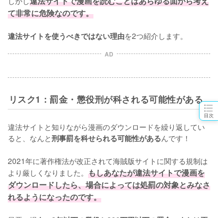
しかし
違法サイトで漫画を読むことはあらゆる面から考え
て非常に危険なのです。
を2つ紹介します。
違法サイトを使うべきではない理由
AD
リスク1：罰金・懲役刑が科される可能性がある
目次
違法サイトと知りながら漫画のダウンロードを繰り返してい
ると、なんと
んです！
刑事罰を科せられる可能性がある
2021年に著作権法が改正されて海賊版サイトに関する規制は
より厳しくなりました。
もしあなたが違法サイトで漫画を
ダウンロードしたら、場合によっては処罰の対象とみなさ
れるようになったのです。