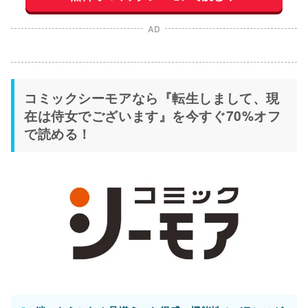
AD
コミックシーモアなら『転生しまして、現
在は侍女でございます』を今すぐ70%オフ
で読める！