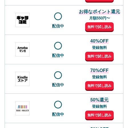
お得なポイント還元
月額550円〜
配信中
無料で試し読み
40%OFF
登録無料
配信中
無料で試し読み
70%OFF
登録無料
配信中
無料で試し読み
50%還元
登録無料
配信中
無料で試し読み