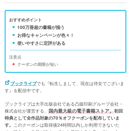
おすすめポイント
100万冊超の書籍が揃う
お得なキャンペーンが色々！
使いやすさに定評がある
注意点
クーポンの期限が短い
でも『転生しまして、現在は侍女でございま
ブックライブ
す』を配信中です。
ブックライブは大手出版会社である凸版印刷グループ会社・
株式会社が運営する、
国内最大級の電子書籍ストア。
初回
特典として全作品対象の70％オフクーポンを配布していま
このクーポンは取得後24時間以内しか利用できないた
す。