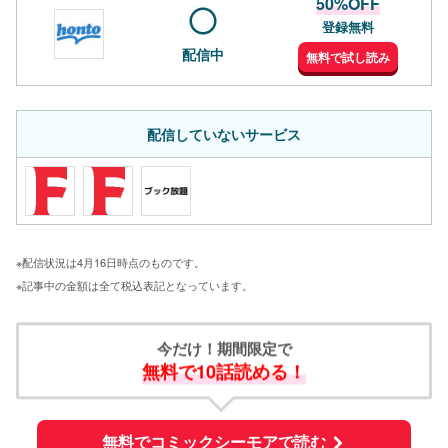
50%OFF
登録無料
配信中
無料で試し読み
配信していないサービス
※配信状況は4月16日時点のものです。
※記事中の金額は全て税込表記となっています。
今だけ！期間限定で
無料で10話読める！
無料でコミックシーモアで読む