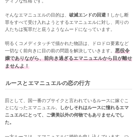
ティブな性格です。

そんなエマニュエルの目的は、
しかし断
破滅エンドの回避！
罪をすべて受け入れようとするエマニュエルに対し、周りの
人たちは冤罪だと庇うようなムードになっています。

明るくコメディタッチで描かれた物語は、ドロドロ要素など
一切なく前向きに目の前の問題を解決していきます。
悪役令
嬢でありながら、前向き過ぎるエマニュエルから目が離せ
ませんよ！
ルースとエマニュエルの恋の行方
罰として、国一番のブサイクと言われているルースに嫁ぐこ
とになったエマニュエル。
しかしそれはルースに憧れるエマ
ニュエルにとって、ご褒美以外の何物でもありませんでし
た。
一方ルースは、エマニュエルに婚約を申し込んでいます。つ