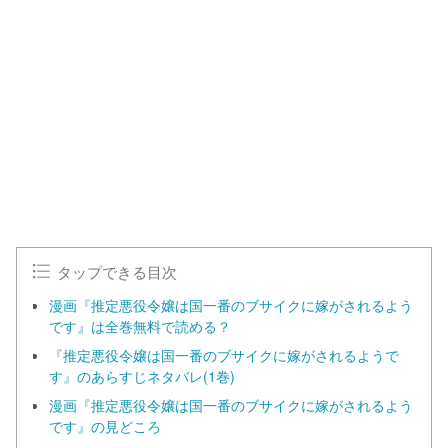
o
/
U
a
n
d
m
e
u
d
t
:
e
1
0
0
.
0
0
%
タップできる目次
漫画『推定悪役令嬢は国一番のブサイクに嫁がされるよう
です』は全巻無料で読める？
『推定悪役令嬢は国一番のブサイクに嫁がされるようで
す』のあらすじネタバレ(1巻)
漫画『推定悪役令嬢は国一番のブサイクに嫁がされるよう
です』の見どころ