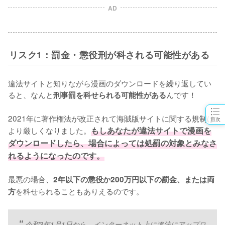
AD
リスク1：罰金・懲役刑が科される可能性がある
違法サイトと知りながら漫画のダウンロードを繰り返してい
ると、なんと
んです！
刑事罰を科せられる可能性がある
2021年に著作権法が改正されて海賊版サイトに関する規制は
目次
より厳しくなりました。
もしあなたが違法サイトで漫画を
ダウンロードしたら、場合によっては処罰の対象とみなさ
れるようになったのです。
最悪の場合、
2年以下の懲役か200万円以下の罰金、または両
を科せられることもありえるのです。
方
令和3年1月1日から、インターネット上に違法にアップロ