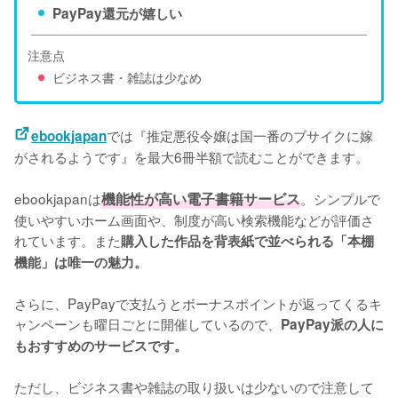
PayPay還元が嬉しい
注意点
ビジネス書・雑誌は少なめ
では『推定悪役令嬢は国一番のブサイクに嫁
ebookjapan
がされるようです』を最大6冊半額で読むことができます。
ebookjapanは
機能性が高い電子書籍サービス
。シンプルで
使いやすいホーム画面や、制度が高い検索機能などが評価さ
れています。また
購入した作品を背表紙で並べられる「本棚
機能」は唯一の魅力。
さらに、PayPayで支払うとボーナスポイントが返ってくるキ
ャンペーンも曜日ごとに開催しているので、
PayPay派の人に
もおすすめのサービスです。
ただし、ビジネス書や雑誌の取り扱いは少ないので注意して