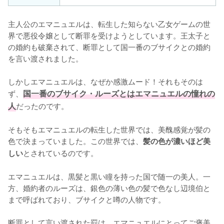
主人公のエマニュエルは、転生した知らない乙女ゲームの世
界で悪役令嬢として断罪を受けようとしています。王太子と
の婚約も破棄されて、断罪として国一番のブサイクとの婚約
を言い渡されました。

しかしエマニュエルは、なぜか感激ムード！それもそのは
ず、
国一番のブサイク・ルーズとはエマニュエルの憧れの
人
だったのです。

そもそもエマニュエルの転生した世界では、美醜感覚が髪の
色で決まっていました。この世界では、
髪の色が濃いほど美
とされているのです。

しい
エマニュエルは、黒髪と黒い瞳を持った国で随一の美人。一
方、婚約者のルーズは、銀色の薄い色の髪で色なし辺境伯と
まで呼ばれており、ブサイクと噂の人物です。

断罪として言い渡された罰は、エマニュエルにとってご褒美