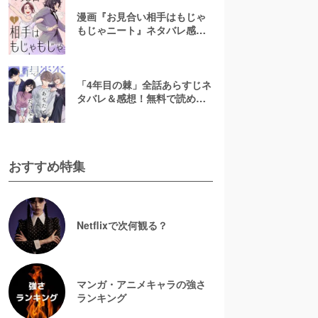
漫画『お見合い相手はもじゃ
もじゃニート』ネタバレ感
想！無料で読める？rawやpdf
で読むのはやめよう
「4年目の棘」全話あらすじネ
タバレ＆感想！無料で読め
る？漫画rawやpdfはやめよう
おすすめ特集
Netflixで次何観る？
マンガ・アニメキャラの強さ
ランキング