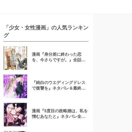
「少女・女性漫画」の人気ランキン
グ
漫画『身分差に終わった恋
を、今さらですが。』全話ネ
タバレあらすじ！無料で読め
る？raw注意
『純白のウエディングドレス
で復讐を』ネタバレ＆最終回
の結末は？漫画rawやpdfで読
むのはやめよう
漫画『5度目の政略婚は、私を
憎むあなたと』ネタバレ全話
＆結末・最終回予想！無料で
読める？