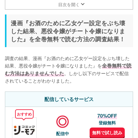
BookLiveなら『お酒のために乙女ゲー設定をぶち壊した結
目次を開く
果、悪役令嬢がチート令嬢になりました』が70%オフクー
ポンでお得に！
漫画『お酒のために乙女ゲー設定をぶち壊
ebookjapanは全巻まとめ買いする人におすすめ！
した結果、悪役令嬢がチート令嬢になりま
した』を全巻無料で読む方法の調査結果！
調査の結果、漫画『お酒のために乙女ゲー設定をぶち壊した
結果、悪役令嬢がチート令嬢になりました』を
全巻無料で読
む方法はありませんでした
。しかし以下のサービスで配信
されていることがわかりました。
配信しているサービス
おすすめ
70%OFF
登録無料
無料で試し読み
配信中