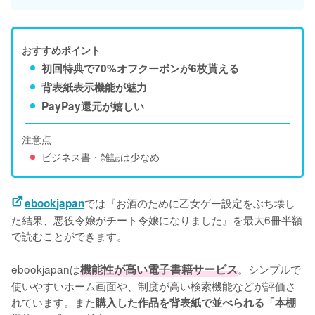
おすすめポイント
初回特典で70%オフクーポンが6枚貰える
背表紙表示機能が魅力
PayPay還元が嬉しい
注意点
ビジネス書・雑誌は少なめ
では『お酒のために乙女ゲー設定をぶち壊し
ebookjapan
た結果、悪役令嬢がチート令嬢になりました』を最大6冊半額
で読むことができます。
ebookjapanは
機能性が高い電子書籍サービス
。シンプルで
使いやすいホーム画面や、制度が高い検索機能などが評価さ
れています。また
購入した作品を背表紙で並べられる「本棚