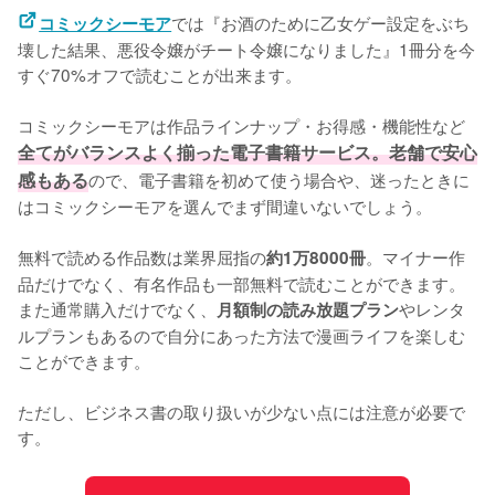
では『お酒のために乙女ゲー設定をぶち
コミックシーモア
壊した結果、悪役令嬢がチート令嬢になりました』1冊分を今
すぐ70%オフで読むことが出来ます。
コミックシーモアは作品ラインナップ・お得感・機能性など
全てがバランスよく揃った電子書籍サービス。老舗で安心
感もある
ので、電子書籍を初めて使う場合や、迷ったときに
はコミックシーモアを選んでまず間違いないでしょう。
無料で読める作品数は業界屈指の
。マイナー作
約1万8000冊
品だけでなく、有名作品も一部無料で読むことができます。
また通常購入だけでなく、
やレンタ
月額制の読み放題プラン
ルプランもあるので自分にあった方法で漫画ライフを楽しむ
ことができます。
ただし、ビジネス書の取り扱いが少ない点には注意が必要で
す。