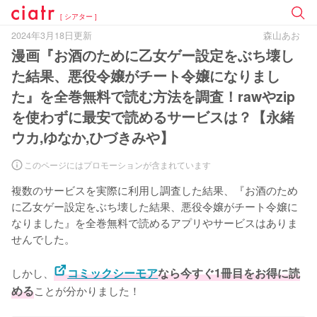
[ シアター ]
2024年3月18日更新
森山あお
漫画『お酒のために乙女ゲー設定をぶち壊し
た結果、悪役令嬢がチート令嬢になりまし
た』を全巻無料で読む方法を調査！rawやzip
を使わずに最安で読めるサービスは？【永緒
ウカ,ゆなか,ひづきみや】
このページにはプロモーションが含まれています
複数のサービスを実際に利用し調査した結果、『お酒のため
に乙女ゲー設定をぶち壊した結果、悪役令嬢がチート令嬢に
なりました』を全巻無料で読めるアプリやサービスはありま
せんでした。
しかし、
コミックシーモア
なら今すぐ1冊目をお得に読
める
ことが分かりました！