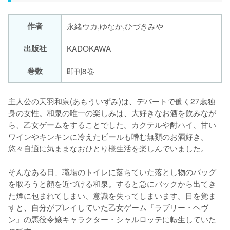
作者
永緒ウカ,ゆなか,ひづきみや
出版社
KADOKAWA
巻数
即刊8巻
主人公の天羽和泉(あもういずみ)は、デパートで働く27歳独
身の女性。和泉の唯一の楽しみは、大好きなお酒を飲みなが
ら、乙女ゲームをすることでした。カクテルや酎ハイ、甘い
ワインやキンキンに冷えたビールも嗜む無類のお酒好き。
悠々自適に気ままなおひとり様生活を楽しんでいました。

そんなある日、職場のトイレに落ちていた落とし物のバッグ
を取ろうと顔を近づける和泉。すると急にバックから出てき
た煙に包まれてしまい、意識を失ってしまいます。目を覚ま
すと、自分がプレイしていた乙女ゲーム『ラブリー・ヘヴ
ン』の悪役令嬢キャラクター・シャルロッテに転生していた