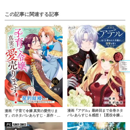
この記事に関連する記事
目次
漫画『アデル』最終回まで全巻ネタ
漫画「子育て令嬢 真実の愛売りま
バレあらすじ＆感想！【悪役令嬢の
す」のネタバレあらすじ・原作・無
復讐劇】
料配信情報 rawで読むのはやめよう
【縞子】