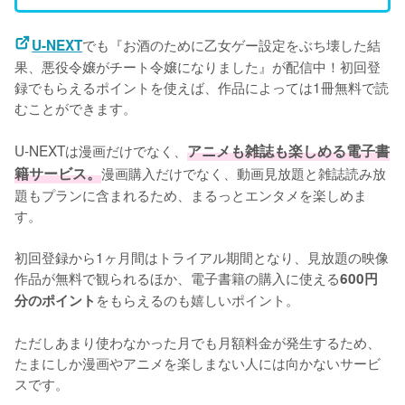
でも『お酒のために乙女ゲー設定をぶち壊した結
U-NEXT
果、悪役令嬢がチート令嬢になりました』が配信中！初回登
録でもらえるポイントを使えば、作品によっては1冊無料で読
むことができます。
U-NEXTは漫画だけでなく、
アニメも雑誌も楽しめる電子書
籍サービス。
漫画購入だけでなく、動画見放題と雑誌読み放
題もプランに含まれるため、まるっとエンタメを楽しめま
す。
初回登録から1ヶ月間はトライアル期間となり、見放題の映像
作品が無料で観られるほか、電子書籍の購入に使える
600円
をもらえるのも嬉しいポイント。
分のポイント
ただしあまり使わなかった月でも月額料金が発生するため、
たまにしか漫画やアニメを楽しまない人には向かないサービ
スです。