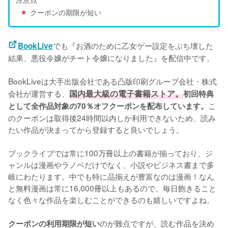
クーポンの期限が短い
でも『お酒のために乙女ゲー設定をぶち壊した
BookLive
結果、悪役令嬢がチート令嬢になりました』を配信中です。
BookLiveは大手出版会社である凸版印刷グループ会社・株式
会社が運営する、
国内最大級の電子書籍ストア。
初回特典
こ
として全作品対象の70％オフクーポンを配布しています。
のクーポンは取得後24時間以内しか利用できないため、読み
たい作品が決まってから登録すると良いでしょう。
ブックライブでは常に100万冊以上の書籍が揃っており、ジ
ャンルは漫画やラノベだけでなく、小説やビジネス書まで多
岐にわたります。中でも特に品揃えが豊富なのは漫画！なん
と無料漫画は常に16,000冊以上もあるので、毎日飽きること
なく色々な作品を楽しむことができるのも嬉しいですよね。
のが難点ですが、読む作品を決め
クーポンの利用期限が短い